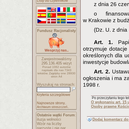
Listy od czytelników
z dnia 26 cze
o finansow
w Krakowie z budż
(Dz. U. z dnia
Fundusz Racjonalisty
Art. 1.
Papi
otrzymuje dotacje
Wesprzyj nas..
określonych dla u
Zarejestrowaliśmy
inwestycje budowl
295.136.405
wizyt
Ponad 1062 autorów
napisało
dla nas 7343
Art. 2.
Ustawa
tekstów.
Zajęłyby one 28930
stron A4
ogłoszenia i ma 
1998 r.
Wyszukaj na stronach:
Kryteria szczegółowe
Po przeczytaniu tego tek
O wykonaniu art. 15 
Najnowsze strony..
Osoby prawne Kości
Archiwum streszczeń..
Ostatnie wątki Forum
:
iluzja wolności
Dodaj komentarz do 
Wzór na liczby
parzyste i nie par..