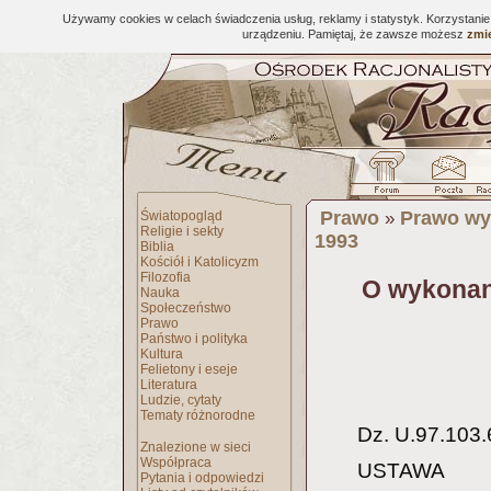
Używamy cookies w celach świadczenia usług, reklamy i statystyk. Korzystani
urządzeniu. Pamiętaj, że zawsze możesz
zmie
Prawo
Prawo wy
Światopogląd
»
Religie i sekty
1993
Biblia
Kościół i Katolicyzm
Filozofia
O wykonani
Nauka
Społeczeństwo
Prawo
Państwo i polityka
Kultura
Felietony i eseje
Literatura
Ludzie, cytaty
Tematy różnorodne
Dz. U.97.103
Znalezione w sieci
Współpraca
USTAWA
Pytania i odpowiedzi