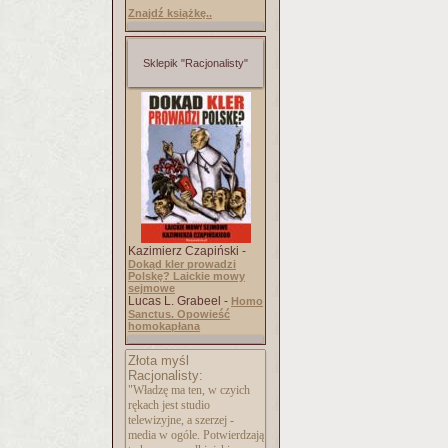
Znajdź książkę..
Sklepik "Racjonalisty"
Kazimierz Czapiński -
Dokąd kler prowadzi
Polskę? Laickie mowy
sejmowe
Lucas L. Grabeel -
Homo
Sanctus. Opowieść
homokapłana
Złota myśl
Racjonalisty:
"Władzę ma ten, w czyich
rękach jest studio
telewizyjne, a szerzej -
media w ogóle. Potwierdzają