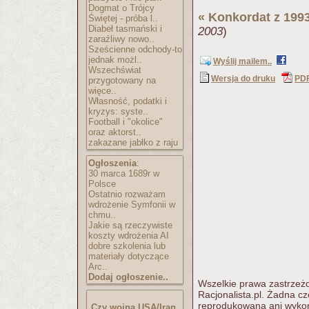
Dogmat o Trójcy
«
Konkordat z 199
Świętej - próba l..
Diabeł tasmański i
2003
)
zaraźliwy nowo..
Sześcienne odchody-to
jednak możl..
Wyślij mailem..
Wszechświat
Wersja do druku
PD
przygotowany na
więce..
Własność, podatki i
kryzys: syste..
Football i "okolice"
oraz aktorst..
zakazane jabłko z raju
Ogłoszenia
:
30 marca 1689r w
Polsce
Ostatnio rozważam
wdrożenie Symfonii w
chmu..
Jakie są rzeczywiste
koszty wdrożenia AI
dobre szkolenia lub
materiały dotyczące
Arc..
Dodaj ogłoszenie..
Wszelkie prawa zastrzeżo
Racjonalista.pl. Żadna c
reprodukowana ani wykorz
Czy wojna USA/Iran