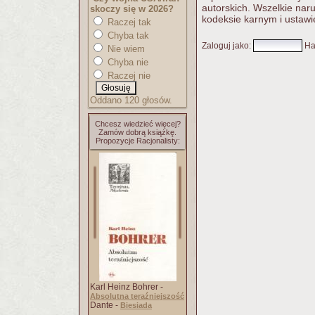
autorskich. Wszelkie nar
skoczy się w 2026?
kodeksie karnym i ustawi
Raczej tak
Chyba tak
Zaloguj jako
:
Ha
Nie wiem
Chyba nie
Raczej nie
Oddano 120 głosów.
Chcesz wiedzieć więcej?
Zamów dobrą książkę.
Propozycje Racjonalisty:
Karl Heinz Bohrer -
Absolutna teraźniejszość
Dante -
Biesiada