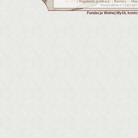
Regulamin publikacji
Bannery
Mapa
[
] [
] [
Racjonalista
Copyright
©
Fundacja Wolnej Myśli, kont