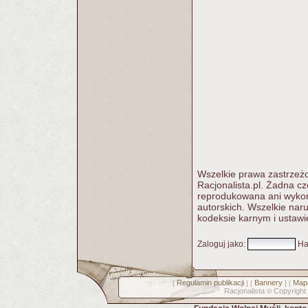
Wszelkie prawa zastrzeżo
Racjonalista.pl. Żadna c
reprodukowana ani wykorz
autorskich. Wszelkie nar
kodeksie karnym i ustawi
Zaloguj jako
:
Ha
Regulamin publikacji
Bannery
Mapa
[
] [
] [
Racjonalista
Copyright
©