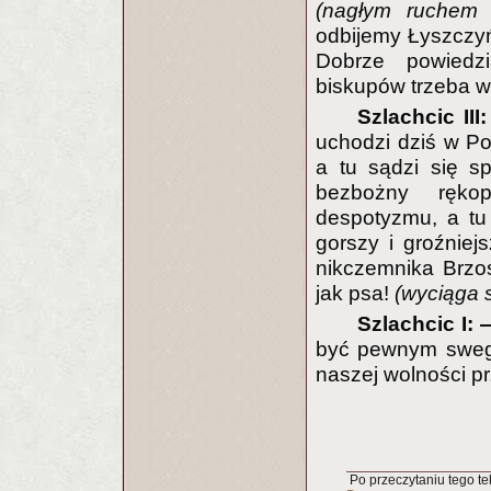
(nagłym ruchem
odbijemy Łyszczyńs
Dobrze powiedz
biskupów trzeba w
Szlachcic II
uchodzi dziś w Pol
a tu sądzi się sp
bezbożny rękop
despotyzmu, a tu
gorszy i groźnie
nikczemnika Brzo
jak psa!
(wyciąga 
Szlachcic I:
być pewnym swego 
naszej wolności pr
Po przeczytaniu tego tek