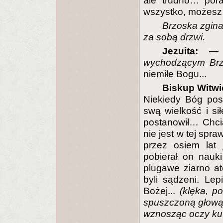
ale trudno… pora
wszystko, możesz 
Brzoska zgina
za sobą drzwi.
Jezuita:
wychodzącym Brz
niemiłe Bogu...
Biskup Witwi
Niekiedy Bóg pos
swą wielkość i si
postanowił… Chci
nie jest w tej spr
przez osiem lat 
pobierał on nauk
plugawe ziarno a
byli sądzeni. Le
Bożej...
(klęka, p
spuszczoną głową 
wznosząc oczy ku