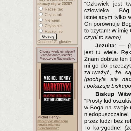
"Człowiek jest 
skoczy się w 2026?
Raczej tak
człowieka… Bóg 
Chyba tak
istniejącym tylko
Nie wiem
On porównuje Boga
Chyba nie
to czytam! W imię
Raczej nie
czyni to samo)
Oddano 121 głosów.
Jezuita
: —
(
jest tu wiele. Ręk
Chcesz wiedzieć więcej?
Zamów dobrą książkę.
Znam dobrze ten t
Propozycje Racjonalisty:
mi go do przeczyt
zauważyć, że są
(
pochyla się nad
i pokazuje biskupo
Biskup Witw
"Prosty lud oszuk
w Boga na swoje u
niedopuszczalne! 
Michel Henry -
przez ludzi bez re
Narkotyki: dlaczego
legalizacja jest
To karygodne!
(ż
nieuchronna?