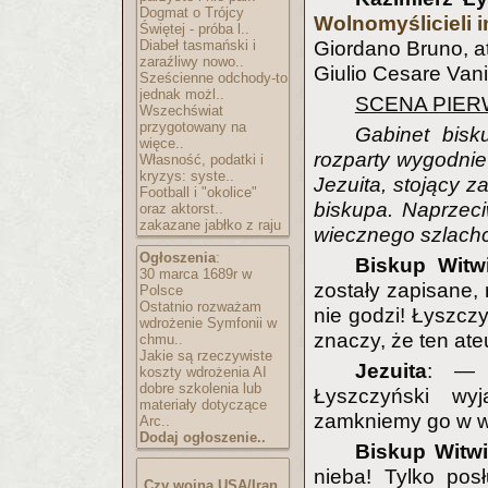
Dogmat o Trójcy
Wolnomyślicieli 
Świętej - próba l..
Diabeł tasmański i
Giordano Bruno, at
zaraźliwy nowo..
Giulio Cesare Vanin
Sześcienne odchody-to
jednak możl..
SCENA PIE
Wszechświat
przygotowany na
Gabinet bisku
więce..
rozparty wygodnie 
Własność, podatki i
kryzys: syste..
Jezuita, stojący z
Football i "okolice"
biskupa. Naprzeci
oraz aktorst..
zakazane jabłko z raju
wiecznego szlachc
Ogłoszenia
:
Biskup Witwi
30 marca 1689r w
zostały zapisane, 
Polsce
Ostatnio rozważam
nie godzi! Łyszczy
wdrożenie Symfonii w
znaczy, że ten at
chmu..
Jakie są rzeczywiste
Jezuita
: — 
koszty wdrożenia AI
dobre szkolenia lub
Łyszczyński wy
materiały dotyczące
zamkniemy go w w
Arc..
Dodaj ogłoszenie..
Biskup Witwi
nieba! Tylko pos
Czy wojna USA/Iran