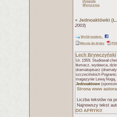
Dysputa
Wyrocznia
«
Jednoaktówki (L.
2003
)
Wyślij mailem..
Wersja do druku
PD
Lech Brywczyński
Ur. 1959. Studiował chem
tłumacz, wydawca, dzien
dramatopisarz (dramaty
szczecińskich Pogranicz
magazynie Lewą Nogą, i 
Jednoaktowe
(sponsoro
Strona www autora
Liczba tekstów na po
Najnowszy tekst aut
DO AFRYKI!