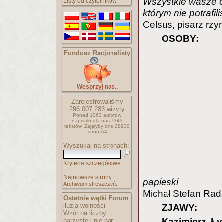
Wszystkie wasze o
Listy od czytelników
którym nie potrafi
Celsus, pisarz rzy
OSOBY:
Fundusz Racjonalisty
Wesprzyj nas..
Zarejestrowaliśmy
296.007.283
wizyty
Ponad 1062 autorów
napisało
dla nas 7343
tekstów.
Zajęłyby one 28930
stron A4
Wyszukaj na stronach:
Kryteria szczegółowe
Najnowsze strony..
papieski
Archiwum streszczeń..
Michał Stefan Rad
Ostatnie wątki Forum
:
iluzja wolności
ZJAWY:
Wzór na liczby
Kazimierz Ły
parzyste i nie par..