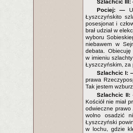
Szlachcic III
Pociej: —
U
Łyszczyńskito sz
posesjonat i człow
brał udział w elek
wyboru Sobieskieg
niebawem w Sejm
debata. Obiecuję
w imieniu szlacht
Łyszczyńskim, za p
Szlachcic I:
prawa Rzeczyposp
Tak jestem wzburz
Szlachcic II
Kościół nie miał 
odwieczne prawo
wolno osadzić n
Łyszczyński powin
w lochu, gdzie k