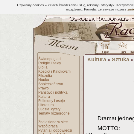
Używamy cookies w celach świadczenia usług, reklamy i statystyk. Korzystani
urządzeniu. Pamiętaj, że zawsze możesz
zmie
Kultura
Sztuka
Światopogląd
»
Religie i sekty
Biblia
Kościół i Katolicyzm
Filozofia
Nauka
Społeczeństwo
Prawo
Państwo i polityka
Kultura
Felietony i eseje
Literatura
Ludzie, cytaty
Tematy różnorodne
Dramat jedneg
Znalezione w sieci
Współpraca
MOTTO:
Pytania i odpowiedzi