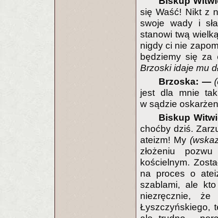
Biskup Witwi
się Waść! Nikt z n
swoje wady i sła
stanowi twą wielk
nigdy ci nie zapom
będziemy się za 
Brzoski idaje mu 
Brzoska: —
jest dla mnie ta
w sądzie oskarżen
Biskup Witwi
choćby dziś. Zarzu
ateizm! My
(wskaz
złożeniu pozwu
kościelnym. Zosta
na proces o atei
szablami, ale kt
niezręcznie, ż
Łyszczyńskiego, 