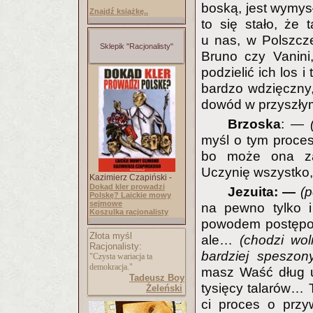
boską, jest wymys
Znajdź książkę..
to się stało, że
u nas, w Polszcz
Sklepik "Racjonalisty"
Bruno czy Vanini,
podzielić ich los i
bardzo wdzięczny,
dowód w przyszłym
Brzoska
: —
myśl o tym proces
bo może ona zagr
Uczynię wszystko, 
Kazimierz Czapiński -
Dokąd kler prowadzi
Jezuita: —
(p
Polskę? Laickie mowy
sejmowe
na pewno tylko i
Koszulka racjonalisty
powodem postępow
Złota myśl
ale…
(chodzi wol
Racjonalisty:
bardziej speszon
"Czysta wariacja ta
demokracja."
masz Waść dług u
Tadeusz Boy
tysięcy talarów… 
Żeleński
ci proces o przy