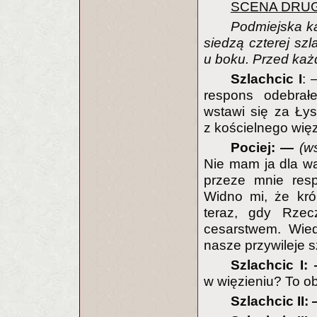
SCENA DRU
Podmiejska ka
siedzą czterej szl
u boku. Przed każd
Szlachcic I
:
respons odebrałe
wstawi się za Łys
z kościelnego wię
Pociej: —
(w
Nie mam ja dla w
przeze mnie res
Widno mi, że kró
teraz, gdy Rzecz
cesarstwem. Wied
nasze przywileje s
Szlachcic I
w więzieniu? To o
Szlachcic II: