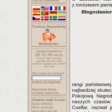
Listy od czytelników
z mnóstwem pieni
Błogosławion
Fundusz Racjonalisty
Wesprzyj nas..
Zarejestrowaliśmy
296.761.954
wizyty
Ponad 1062 autorów
napisało
dla nas 7343
tekstów.
Zajęłyby one 28930
stron A4
Wyszukaj na stronach:
Kryteria szczegółowe
rangi państwowej
najbardziej skutec
Najnowsze strony..
Archiwum streszczeń..
Pokojową Nagrodę
Ostatnie wątki Forum
:
naszych czasów.
iluzja wolności
Cuellar, nazwał 
Wzór na liczby
parzyste i nie par..