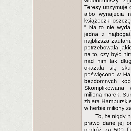
wolontariuszy. Z
Teresy utrzymuje 
albo wynajęcia n
książeczki oszczę
" Na to nie wyda
jedna z najbogat
najbliższa zaufa
potrzebowała jaki
na to, czy było ni
nad nim tak dłu
okazała się sk
poświęcono w Ham
bezdomnych kobie
Skomplikowana a
miliona marek. Su
zbiera Hamburskie
w herbie miliony z
To, że nigdy 
prawo dane jej o
podróż za 500 fu