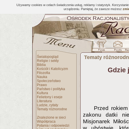
Używamy cookies w celach świadczenia usług, reklamy i statystyk. Korzystani
urządzeniu. Pamiętaj, że zawsze możesz
zmie
Tematy różnorod
Światopogląd
Religie i sekty
Biblia
Gdzie 
Kościół i Katolicyzm
Filozofia
Nauka
Społeczeństwo
Prawo
Państwo i polityka
Kultura
Felietony i eseje
Literatura
Ludzie, cytaty
Przed rokiem
Tematy różnorodne
zakonu datki nie
Znalezione w sieci
Misjonarek Miłoś
Współpraca
Pytania i odpowiedzi
w ubóstwie, któ