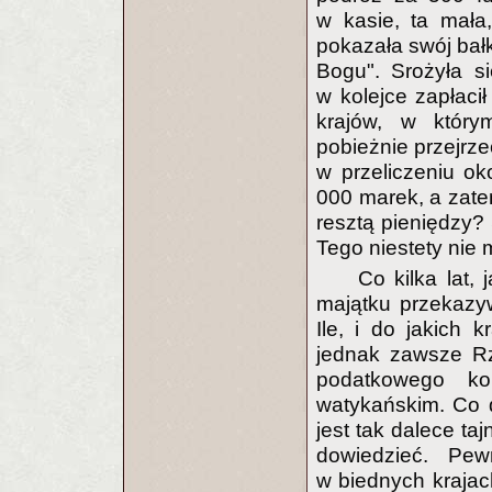
w kasie, ta mała
pokazała swój bałk
Bogu". Srożyła s
w kolejce zapłacił
krajów, w który
pobieżnie przejrze
w przeliczeniu ok
000 marek, a zatem
resztą pieniędzy? 
Tego niestety nie
Co kilka lat,
majątku przekazy
Ile, i do jakich 
jednak zawsze Rz
podatkowego k
watykańskim. Co 
jest tak dalece ta
dowiedzieć. Pew
w biednych krajac