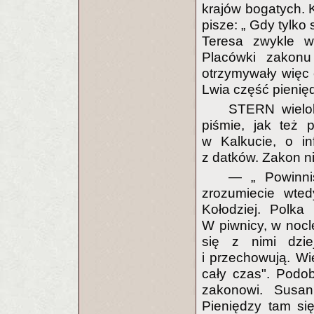
krajów bogatych. K
pisze: „ Gdy tylko
Teresa zwykle ws
Placówki zakonu
otrzymywały więc
Lwia część pienię
STERN wielokr
piśmie, jak też 
w Kalkucie, o in
z datków. Zakon n
— „ Powinn
zrozumiecie wte
Kołodziej. Polka 
W piwnicy, w nocle
się z nimi dzie
i przechowują. Wi
cały czas". Podo
zakonowi. Susan 
Pieniędzy tam si