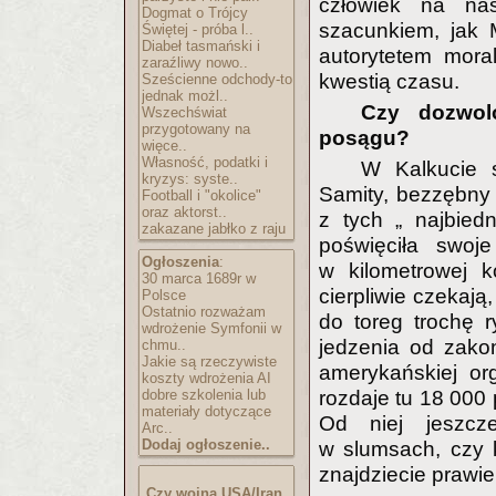
człowiek na nas
Dogmat o Trójcy
szacunkiem, jak 
Świętej - próba l..
Diabeł tasmański i
autorytetem moral
zaraźliwy nowo..
kwestią czasu.
Sześcienne odchody-to
jednak możl..
Czy dozwol
Wszechświat
przygotowany na
posągu?
więce..
Własność, podatki i
W Kalkucie s
kryzys: syste..
Samity, bezzębny 
Football i "okolice"
oraz aktorst..
z tych „ najbied
zakazane jabłko z raju
poświęciła swoje
Ogłoszenia
:
w kilometrowej k
30 marca 1689r w
cierpliwie czekają
Polsce
Ostatnio rozważam
do toreg trochę r
wdrożenie Symfonii w
jedzenia od zako
chmu..
Jakie są rzeczywiste
amerykańskiej org
koszty wdrożenia AI
dobre szkolenia lub
rozdaje tu 18 000
materiały dotyczące
Od niej jeszcze
Arc..
Dodaj ogłoszenie..
w slumsach, czy k
znajdziecie prawie
Czy wojna USA/Iran