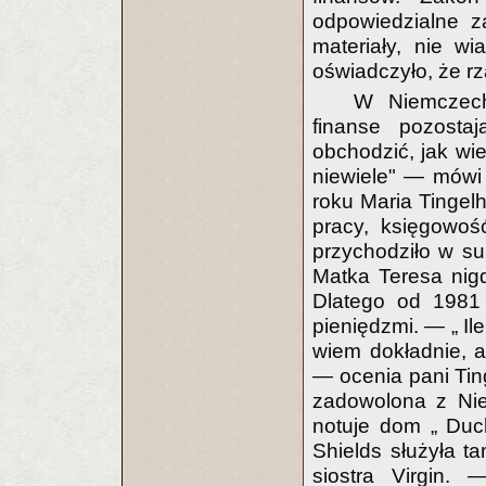
odpowiedzialne z
materiały, nie w
oświadczyło, że rzą
W Niemczec
finanse pozosta
obchodzić, jak wi
niewiele" — mówi 
roku Maria Tingel
pracy, księgowo
przychodziło w su
Matka Teresa nig
Dlatego od 1981 
pieniędzmi. — „ Il
wiem dokładnie, a
— ocenia pani Tin
zadowolona z Ni
notuje dom „ Duc
Shields służyła t
siostra Virgin.