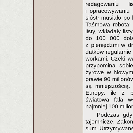
redagowaniu l
i opracowywaniu
sióstr musiało po
Taśmowa robota: k
listy, wkładały li
do 100 000 dola
z pieniędzmi w d
datków regularnie 
workami. Czeki wa
przypomina sobie
żyrowe w Nowym J
prawie 90 milionów
są mniejszością.
Europy, ile z p
światowa fala w
najmniej 100 milion
Podczas gdy 
tajemnicze. Zako
sum. Utrzymywane 