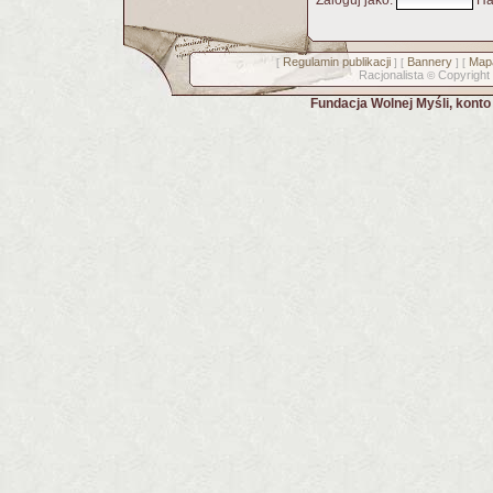
Zaloguj jako
:
Ha
Regulamin publikacji
Bannery
Mapa
[
] [
] [
Racjonalista
Copyright
©
Fundacja Wolnej Myśli, kont