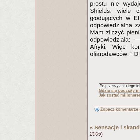
prostu nie wydaj
Shields, wiele 
głodujących w Eti
odpowiedzialna za
Mam zliczyć pien
odpowiedziała: 
Afryki. Więc ko
ofiarodawców: " Dla
Po przeczytaniu tego tek
Gdzie się podziały m
Jak zostać milioner
Zobacz komentarze (
«
Sensacje i skand
2005
)