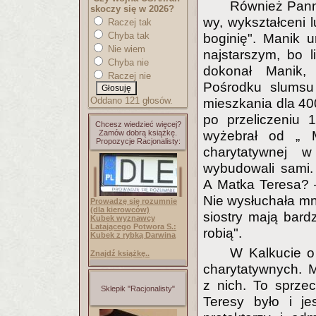
Również Panna
skoczy się w 2026?
wy, wykształceni l
Raczej tak
Chyba tak
boginię". Manik 
Nie wiem
najstarszym, bo l
Chyba nie
dokonał Manik,
Raczej nie
Pośrodku slums
Oddano 121 głosów.
mieszkania dla 40
po przeliczeniu
Chcesz wiedzieć więcej?
Zamów dobrą książkę.
wyżebrał od „ Mi
Propozycje Racjonalisty:
charytatywnej 
wybudowali sami. 
A Matka Teresa? 
Nie wysłuchała mni
Prowadzę się rozumnie
(dla kierowców)
siostry mają bardz
Kubek wyznawcy
Latającego Potwora S.:
robią".
Kubek z rybką Darwina
W Kalkucie o 
Znajdź książkę..
charytatywnych. M
z nich. To sprze
Sklepik "Racjonalisty"
Teresy było i je