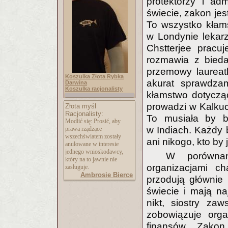
protektorzy i ad
świecie, zakon jes
To wszystko kłam
w Londynie lekarz 
Chstterjee pracu
rozmawia z bieda
przemowy laureat
Koszulka Złota Rybka
akurat sprawdza
Darwina
Koszulka racjonalisty
kłamstwo dotycząc
prowadzi w Kalkuc
Złota myśl
Racjonalisty:
To musiała by b
Modlić się: Prosić, aby
w Indiach. Każdy b
prawa rządzące
wszechświatem zostały
ani nikogo, kto by
anulowane w interesie
jednego wnioskodawcy,
W porównan
który na to jawnie nie
organizacjami c
zasługuje.
Ambrosie Bierce
przodują głównie
świecie i mają naj
nikt, siostry za
zobowiązuje orga
finansów. Zakon