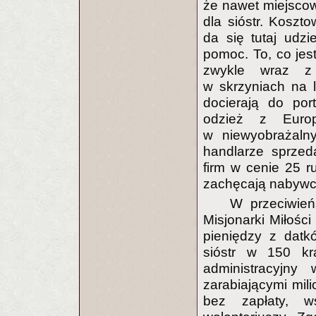
że nawet miejscow
dla sióstr. Koszt
da się tutaj udzi
pomoc. To, co jest
zwykle wraz z 
w skrzyniach na lo
docierają do po
odzież z Euro
w niewyobrażalny
handlarze sprzed
firm w cenie 25 r
zachęcają nabywcó
W przeciwień
Misjonarki Miłości
pieniędzy z datk
sióstr w 150 kr
administracyjny
zarabiającymi mil
bez zapłaty, 