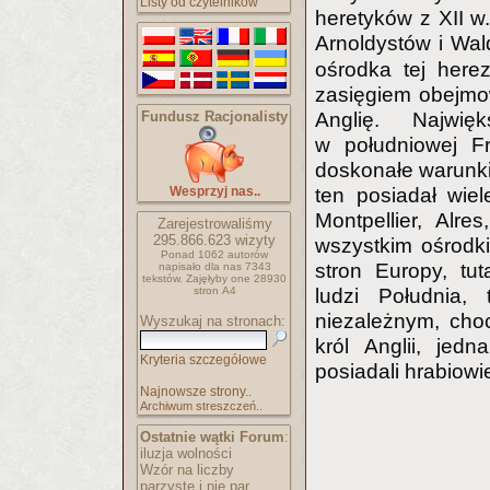
Listy od czytelników
heretyków z XII w.
Arnoldystów i W
ośrodka tej herez
zasięgiem obejmow
Fundusz Racjonalisty
Anglię. Najwi
w południowej Fr
doskonałe warunki 
Wesprzyj nas..
ten posiadał wie
Montpellier, Alre
Zarejestrowaliśmy
295.866.623
wizyty
wszystkim ośrodki
Ponad 1062 autorów
stron Europy, tu
napisało
dla nas 7343
tekstów.
Zajęłyby one 28930
stron A4
ludzi Południa, 
niezależnym, choc
Wyszukaj na stronach:
król Anglii, jed
Kryteria szczegółowe
posiadali hrabiowi
Najnowsze strony..
Archiwum streszczeń..
Ostatnie wątki Forum
:
iluzja wolności
Wzór na liczby
parzyste i nie par..