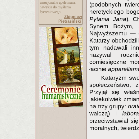
emocjonalne apele masa,
(podobnych twie
nawykła do myślenia
heretyckiego bog
życzeniowego.
Zbigniew
Pytania Jana
). C
Pietrasiński
Synem Bożym, ż
Najwyższemu — c
Katarzy obchodzili
tym nadawali in
nazywali roczn
comiesięczne mod
łacinie
apparellam
Kataryzm swo
społeczeństwo, z
Przyjął się właś
jakiekolwiek zmian
na trzy grupy:
ora
walczą) i
labora
przeciwstawiał się
moralnych, twierdzi