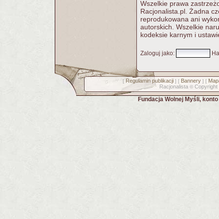
Wszelkie prawa zastrzeżo
Racjonalista.pl. Żadna c
reprodukowana ani wykorz
autorskich. Wszelkie nar
kodeksie karnym i ustawi
Zaloguj jako
:
Ha
Regulamin publikacji
Bannery
Mapa
[
] [
] [
Racjonalista
Copyright
©
Fundacja Wolnej Myśli, kont