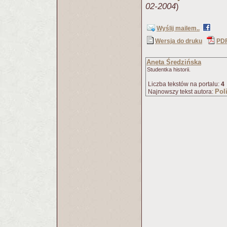
02-2004
)
Wyślij mailem..
Wersja do druku
PD
Aneta Średzińska
Studentka historii.
Liczba tekstów na portalu:
4
Pol
Najnowszy tekst autora: