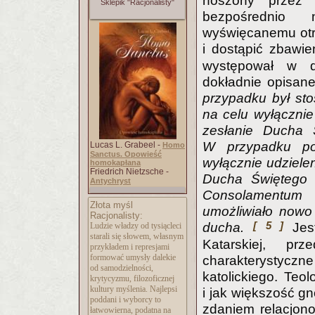
noszony przez 
Sklepik "Racjonalisty"
bezpośredni
wyświęcanemu otr
i dostąpić zbawi
występował w d
dokładnie opisan
przypadku był sto
na celu wyłącznie
zesłanie Ducha 
W przypadku po
Lucas L. Grabeel -
Homo
Sanctus. Opowieść
wyłącznie udziele
homokapłana
Friedrich Nietzsche -
Ducha Świętego i
Antychryst
Consolamentum
Złota myśl
umożliwiało nowo
Racjonalisty:
[ 5 ]
ducha.
Jest
Ludzie władzy od tysiącleci
starali się słowem, własnym
Katarskiej, pr
przykładem i represjami
formować umysły dalekie
charakterystyc
od samodzielności,
katolickiego. Teo
krytycyzmu, filozoficznej
kultury myślenia. Najlepsi
i jak większość g
poddani i wyborcy to
zdaniem relacjon
łatwowierna, podatna na