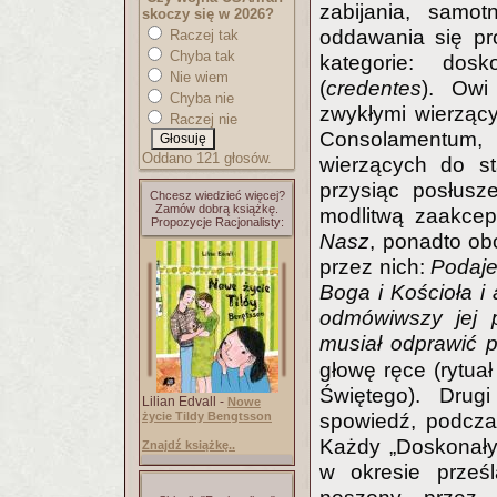
zabijania, samot
skoczy się w 2026?
oddawania się pro
Raczej tak
Chyba tak
kategorie: dosko
Nie wiem
(
credentes
). Owi
Chyba nie
zwykłymi wierzącym
Raczej nie
Consolamentum, 
Oddano 121 głosów.
wierzących do st
przysiąc posłusz
Chcesz wiedzieć więcej?
Zamów dobrą książkę.
modlitwą zaakcep
Propozycje Racjonalisty:
Nasz
, ponadto ob
przez nich:
Podaje
Boga i Kościoła i 
odmówiwszy jej p
musiał odprawić 
głowę ręce (rytua
Świętego). Drug
Lilian Edvall -
Nowe
życie Tildy Bengtsson
spowiedź, podczas
Każdy „Doskonały
Znajdź książkę..
w okresie prześ