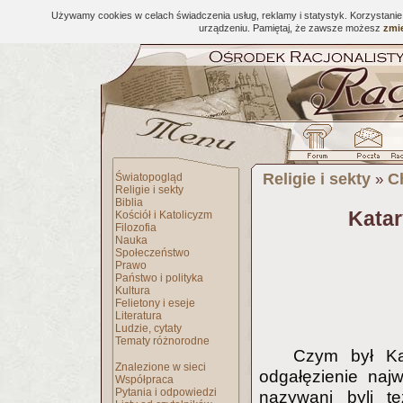
Używamy cookies w celach świadczenia usług, reklamy i statystyk. Korzystani
urządzeniu. Pamiętaj, że zawsze możesz
zmie
Religie i sekty
C
Światopogląd
»
Religie i sekty
Biblia
Katar
Kościół i Katolicyzm
Filozofia
Nauka
Społeczeństwo
Prawo
Państwo i polityka
Kultura
Felietony i eseje
Literatura
Ludzie, cytaty
Tematy różnorodne
Czym był Ka
Znalezione w sieci
odgałęzienie naj
Współpraca
Pytania i odpowiedzi
nazywani byli te