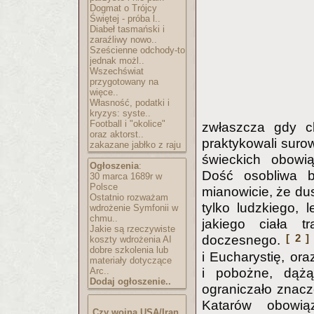
Dogmat o Trójcy
Świętej - próba l..
Diabeł tasmański i
zaraźliwy nowo..
Sześcienne odchody-to
jednak możl..
Wszechświat
przygotowany na
więce..
Własność, podatki i
kryzys: syste..
Football i "okolice"
zwłaszcza gdy ch
oraz aktorst..
praktykowali surow
zakazane jabłko z raju
świeckich obowią
Ogłoszenia
:
Dość osobliwa b
30 marca 1689r w
Polsce
mianowicie, że dus
Ostatnio rozważam
tylko ludzkiego, 
wdrożenie Symfonii w
chmu..
jakiego ciała t
Jakie są rzeczywiste
[ 2 ]
doczesnego.
koszty wdrożenia AI
dobre szkolenia lub
i Eucharystię, ora
materiały dotyczące
Arc..
i pobożne, dąż
Dodaj ogłoszenie..
ograniczało znacz
Katarów obowiąz
Czy wojna USA/Iran