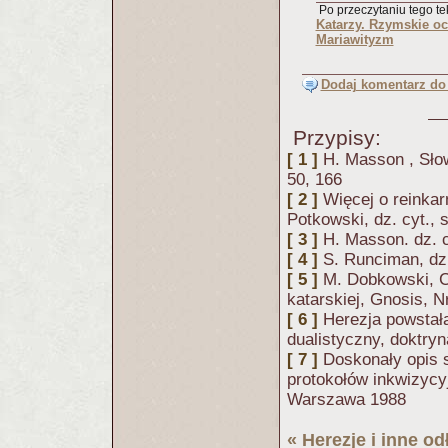
Po przeczytaniu tego tek
Katarzy. Rzymskie oc
Mariawityzm
Dodaj komentarz do 
Przypisy:
[ 1 ]
H. Masson , Słow
50, 166
[ 2 ]
Więcej o reinkarn
Potkowski, dz. cyt., s
[ 3 ]
H. Masson. dz. c
[ 4 ]
S. Runciman, dz. 
[ 5 ]
M. Dobkowski, C
katarskiej, Gnosis, N
[ 6 ]
Herezja powstał
dualistyczny, doktry
[ 7 ]
Doskonały opis 
protokołów inkwizycy
Warszawa 1988
«
Herezje i inne o