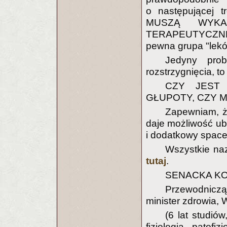
o następującej
MUSZĄ WYKA
TERAPEUTYCZNEJ"
pewna grupa "leków
Jedyny pro
rozstrzygnięcia, t
CZY JEST
GŁUPOTY, CZY 
Zapewniam, że
daje możliwość ubi
i dodatkowy spacer
Wszystkie na
tutaj
.
SENACKA KO
Przewodnicząc
minister zdrowia,
(6 lat studiów
fizjologia, patofiz