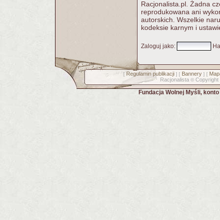
Racjonalista.pl. Żadna c
reprodukowana ani wykorz
autorskich. Wszelkie nar
kodeksie karnym i ustawi
Zaloguj jako
:
Ha
Regulamin publikacji
Bannery
Mapa
[
] [
] [
Racjonalista
Copyright
©
Fundacja Wolnej Myśli, kont