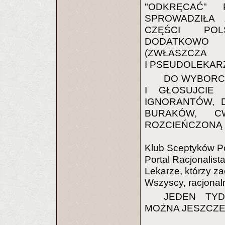
"ODKRĘCAĆ" 
SPROWADZIŁA 
CZĘŚCI POL
DODATKOWO P
(ZWŁASZCZA
I PSEUDOLEKAR
DO WYBORCÓ
I GŁOSUJCIE
IGNORANTÓW, 
BURAKÓW, C
ROZCIEŃCZONĄ
Klub Sceptyków P
Portal Racjonalist
Lekarze, którzy z
Wszyscy, racjonal
JEDEN TYD
MOŻNA JESZCZE