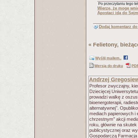
Po przeczytaniu tego tek
Wierzę, że mogę wnie
Apostaci idą do Sej
Dodaj komentarz do 
«
Felietony, bieżą
Wyślij mailem..
Wersja do druku
PD
Andrzej Gregosiew
Profesor zwyczajny, kier
Dziecięcej Uniwersytet
prowadzi walkę z oszus
bioenergoterapii, radies
alternatywnej". Opublik
mediach papierowych i e
chrzestnym” akcji medi
roku, głównie na skutek
publicystycznej oraz w
Gospodarczą Farmacja 