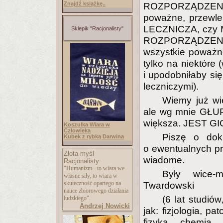
Znajdź książkę..
ROZPORZĄDZENIA
poważne, przewlek
LECZNICZA, czy M
Sklepik "Racjonalisty"
ROZPORZĄDZENIE
wszystkie poważn
tylko na niektór
i upodobniłaby s
leczniczymi).
Wiemy już w
ale wg mnie GŁ
większa. JEST GI
Koszulka Wiara w
Człowieka
Piszę o dok
Kubek z rybką Darwina
o ewentualnych pro
Złota myśl
wiadome.
Racjonalisty:
"Humanizm - to wiara we
Były wice-m
własne siły, to wiara w
skuteczność opartego na
Twardowski
nauce zbiorowego działania
(6 lat studiów
ludzkiego".
Andrzej Nowicki
jak: fizjologia, pat
fizyka, chemia, 