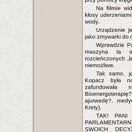
Na
filmie
widz
kłosy uderzeniami
wody.
Urządzenie j
jako zmywarki do n
Wprawdzie Pa
maszyna ta sł
rozcieńczonych „l
niemożliwe.
Tak samo, ja
Kopacz była na
zafundowała 
Bioenergoterapi
ajurwedę?, medyc
Krety).
TAK! PANI
PARLAMENTARNY
SWOICH DECY