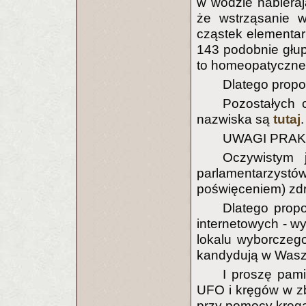
w wodzie nabierają
że wstrząsanie 
cząstek elementar
143 podobnie głup
to homeopatyczne
Dlatego propo
Pozostałych 
nazwiska są
tutaj
.
UWAGI PRA
Oczywistym 
parlamentarzy
poświęceniem) zd
Dlatego prop
internetowych - w
lokalu wyborczeg
kandydują w Wasz
I proszę pami
UFO i kręgów w z
przy pomocy kręga