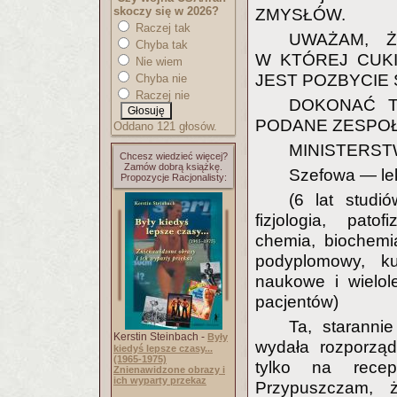
skoczy się w 2026?
ZMYSŁÓW.
Raczej tak
UWAŻAM, Ż
Chyba tak
W KTÓREJ CUK
Nie wiem
JEST POZBYCIE
Chyba nie
Raczej nie
DOKONAĆ T
PODANE ZESPOŁ
Oddano 121 głosów.
MINISTERS
Chcesz wiedzieć więcej?
Zamów dobrą książkę.
Szefowa — le
Propozycje Racjonalisty:
(6 lat studió
fizjologia, patof
chemia, biochemia
podyplomowy, ku
naukowe i wielol
pacjentów)
Ta, starannie
Kerstin Steinbach -
Były
wydała rozporzą
kiedyś lepsze czasy...
(1965-1975)
tylko na rec
Znienawidzone obrazy i
ich wyparty przekaz
Przypuszczam,