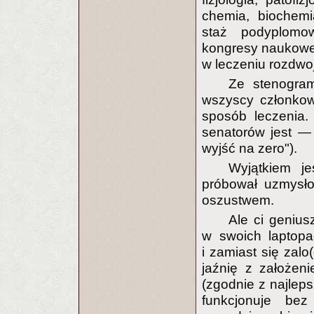
chemia, biochemi
staż podyplomow
kongresy naukowe 
w leczeniu rozdwoj
Ze stenogra
wszyscy członkow
sposób leczenia.
senatorów jest —
wyjść na zero").
Wyjątkiem je
próbował uzmysło
oszustwem.
Ale ci genius
w swoich laptopac
i zamiast się zalo
jaźnię z założen
(zgodnie z najleps
funkcjonuje bez