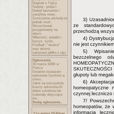
Dogmat o Trójcy
Świętej - próba l..
Diabeł tasmański i
zaraźliwy nowo..
Sześcienne odchody-to
3) Uzasadnio
jednak możl..
ze standardowyc
Wszechświat
przygotowany na
przechodzą wszystk
więce..
Własność, podatki i
4) Dystrybuc
kryzys: syste..
nie jest czynniki
Football i "okolice"
oraz aktorst..
5) Wpisani
zakazane jabłko z raju
bezczelnego o
Ogłoszenia
:
HOMEOPATYCZ
30 marca 1689r w
Polsce
SKUTECZNOŚCI
Ostatnio rozważam
głupoty lub megako
wdrożenie Symfonii w
chmu..
6) Akceptacja
Jakie są rzeczywiste
homeopatyczne ni
koszty wdrożenia AI
dobre szkolenia lub
czynnej leczniczo n
materiały dotyczące
Arc..
7/ Powszechn
Dodaj ogłoszenie..
homeopatów, że 
informacja lecz
Czy wojna USA/Iran