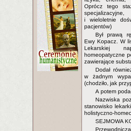
Oprócz tego sta
specjalizacyjn
i wieloletnie do
pacjentów)
Był prawą rę
Ewy Kopacz. W li
Lekarskiej n
homeopatyczne po
zawierające subst
Dodał równie
w żadnym wypadk
(chodziło, jak prz
A potem podał 
Nazwiska poz
stanowisko lekark
holistyczno-home
SEJMOWA KO
Przewodniczą