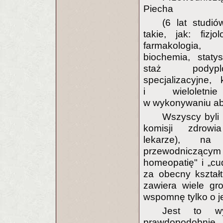
Piecha
(6 lat studi
takie, jak: fizjol
farmakologia,
biochemia, staty
staż podypl
specjalizacyjne
i wieloletnie
w wykonywaniu abo
Wszyscy byli 
komisji zdrow
lekarze), n
przewodniczący
homeopatię" i „c
za obecny kształ
zawiera wiele gr
wspomnę tylko o 
Jest to wy
prawdopodobnie