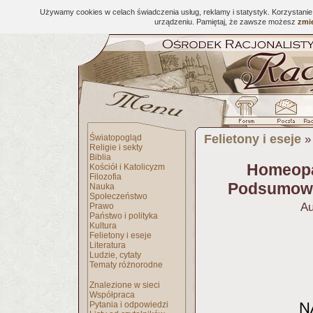
Używamy cookies w celach świadczenia usług, reklamy i statystyk. Korzystani
urządzeniu. Pamiętaj, że zawsze możesz
zmie
Felietony i eseje
Światopogląd
Religie i sekty
Biblia
Homeopa
Kościół i Katolicyzm
Filozofia
Podsumowa
Nauka
Społeczeństwo
Au
Prawo
Państwo i polityka
Kultura
Felietony i eseje
Literatura
Ludzie, cytaty
Tematy różnorodne
Znalezione w sieci
Współpraca
N
Pytania i odpowiedzi