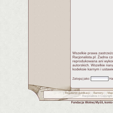
Wszelkie prawa zastrzeżo
Racjonalista.pl. Żadna c
reprodukowana ani wykorz
autorskich. Wszelkie nar
kodeksie karnym i ustawi
Zaloguj jako
:
Ha
Regulamin publikacji
Bannery
Mapa
[
] [
] [
Racjonalista
Copyright
©
Fundacja Wolnej Myśli, kont