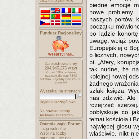
Listy od czytelników
biedne emocje ma
nowe problemy. 
naszych portów, k
początku mówiono
po lądzie kohort
Fundusz Racjonalisty
uwagę, wciąż powr
Europejskiej o Bog
o licznych, nowyc
Wesprzyj nas..
pt. „Afery, korupcja
Zarejestrowaliśmy
294.945.275
wizyt
tak nudne, że na
Ponad 1062 autorów
kolejnej nowej ods
napisało
dla nas 7343
tekstów.
Zajęłyby one 28930
żadnego wrażenia. 
stron A4
szlaki księża. Wyd
Wyszukaj na stronach:
nas zdziwić. Ale
Kryteria szczegółowe
rozejrzeć szerze
Najnowsze strony..
pobłyskuje co j
Archiwum streszczeń..
temat kościoła i B
Ostatnie wątki Forum
:
najwięcej głosu wy
iluzja wolności
właściwie, nikt n
Wzór na liczby
parzyste i nie par..