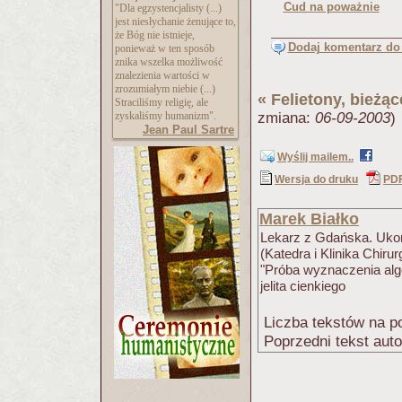
Cud na poważnie
"Dla egzystencjalisty (...)
jest niesłychanie żenujące to,
że Bóg nie istnieje,
Dodaj komentarz do 
ponieważ w ten sposób
znika wszelka możliwość
znalezienia wartości w
zrozumiałym niebie (...)
«
Felietony, bieżą
Straciliśmy religię, ale
zyskaliśmy humanizm".
zmiana:
06-09-2003
)
Jean Paul Sartre
Wyślij mailem..
Wersja do druku
PD
Marek Białko
Lekarz z Gdańska. Ukoń
(Katedra i Klinika Chir
"Próba wyznaczenia alg
jelita cienkiego
Liczba tekstów na po
Poprzedni tekst aut