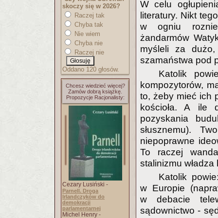
W celu ogłupieni
skoczy się w 2026?
literatury. Nikt t
Raczej tak
Chyba tak
w ogniu rozni
Nie wiem
żandarmów Watyka
Chyba nie
myśleli za dużo
Raczej nie
szamaństwa pod po
Oddano 120 głosów.
Katolik powi
kompozytorów, mal
Chcesz wiedzieć więcej?
Zamów dobrą książkę.
to, żeby mieć ich 
Propozycje Racjonalisty:
kościoła. A ile 
pozyskania budu
słusznemu). Twor
niepoprawne ideo
To raczej wand
stalinizmu władza
Katolik powie
Cezary Lusiński -
w Europie (napra
Parnell. Droga
Irlandczyków do
w debacie telew
demokracji
parlamentarnej
sądownictwo - sęd
Michel Henry -