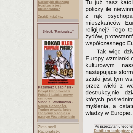
Tu już nasz katol
Narkotyki: dlaczego
legalizacja jest
policzy ile niewi
nieuchronna?
z rąk psychopa
Znajdź książkę..
mieszkańców Euro
religijnej? Tego t
Sklepik "Racjonalisty"
żydów, protestant
współczesnego Eu
Tak więc dziw
Europy wzmianki o 
kulturowym nas
następujące sformu
sztuki jest tym w
przez wieki z wa
Kazimierz Czapiński -
Dokąd kler prowadzi
destrukcyjnie dz
Polskę? Laickie mowy
których pośredni
sejmowe
Vinod K. Wadhawan -
myślenia, a osta
Nauka złożoności.
Trudne pytania, które
władzy w Europie.
zadajemy o sobie i o
naszym Wszechświecie
Po przeczytaniu tego tek
Złota myśl
Debilizm teologiczny
Racjonalisty: