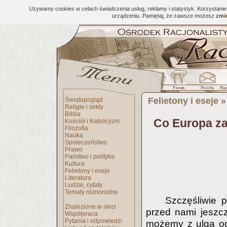
Używamy cookies w celach świadczenia usług, reklamy i statystyk. Korzystani
urządzeniu. Pamiętaj, że zawsze możesz
zmie
Felietony i eseje
Światopogląd
Religie i sekty
Biblia
Co Europa za
Kościół i Katolicyzm
Filozofia
Nauka
Społeczeństwo
Prawo
Państwo i polityka
Kultura
Felietony i eseje
Literatura
Ludzie, cytaty
Tematy różnorodne
Szczęśliwie 
Znalezione w sieci
przed nami jeszc
Współpraca
Pytania i odpowiedzi
możemy z ulgą od