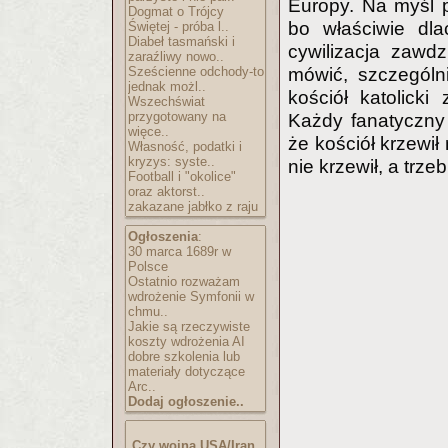
Europy. Na myśl 
Dogmat o Trójcy
bo właściwie dl
Świętej - próba l..
Diabeł tasmański i
cywilizacja zawdz
zaraźliwy nowo..
Sześcienne odchody-to
mówić, szczególn
jednak możl..
kościół katolicki 
Wszechświat
przygotowany na
Każdy fanatyczny 
więce..
że kościół krzewił
Własność, podatki i
kryzys: syste..
nie krzewił, a trzeb
Football i "okolice"
oraz aktorst..
zakazane jabłko z raju
Ogłoszenia
:
30 marca 1689r w
Polsce
Ostatnio rozważam
wdrożenie Symfonii w
chmu..
Jakie są rzeczywiste
koszty wdrożenia AI
dobre szkolenia lub
materiały dotyczące
Arc..
Dodaj ogłoszenie..
Czy wojna USA/Iran