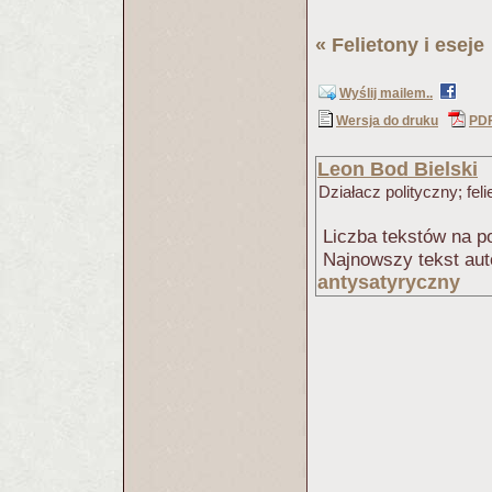
«
Felietony i eseje
Wyślij mailem..
Wersja do druku
PD
Leon Bod Bielski
Działacz polityczny; feli
Liczba tekstów na po
Najnowszy tekst aut
antysatyryczny