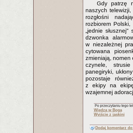
Gdy patrzę n
naszych telewizji
rozgłośni nadaj
rozbiorem Polski
„jednie słusznej"
dzwonka alarmow
w niezależnej pr
cytowana piosenk
zmieniają, nomen 
czynele, strusie
panegiryki, ukłon
pozostaje równie
z ekipy na ekip
wzajemnej adoracj
Po przeczytaniu tego tek
Wiedza w Boga
Wyjście z jaskini
Dodaj komentarz do 