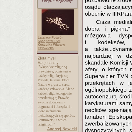
pozbawione źródeł
Sklepik "Racjonalisty"
osądu otaczający
obecnie w IIIRParaf
Cisza medial
dobra i piękna" 
mózgowia dyspo
Latający Potwór
Spaghetti FSM
i kodeksów, t
Koszulka Wiara w
a także...dynami
Człowieka
najbardziej w dz
Złota myśl
skandale Komisji 
Racjonalisty:
"Wszystkie religie są
afery, o których 
prawdziwe, ponieważ w
Superwizjer TVN o
każdej religii kryje się
Prawda, ta sama, którą
przekrętach w je
Natura wyryła w sercu
ogólnopolskiego zj
każdego człowieka. Ale w
każdej religii teologowie
autocenzurą środ
przesłaniają tę Prawdę
swoimi dodatkami -
karykaturami samyc
dogmatami i obrzędami -
neofitów spełniaj
które są źródłem
niekończących się sporów,
fanaberii Episkopa
kontrowersji i wojen
zwerbalizowanych,
religijnych."
Andrzej Nowicki
dyspozycyjnych 