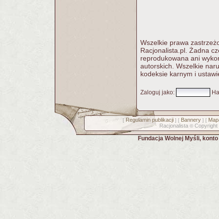
Wszelkie prawa zastrzeżo
Racjonalista.pl. Żadna c
reprodukowana ani wykorz
autorskich. Wszelkie nar
kodeksie karnym i ustawi
Zaloguj jako
:
Ha
Regulamin publikacji
Bannery
Mapa
[
] [
] [
Racjonalista
Copyright
©
Fundacja Wolnej Myśli, kont