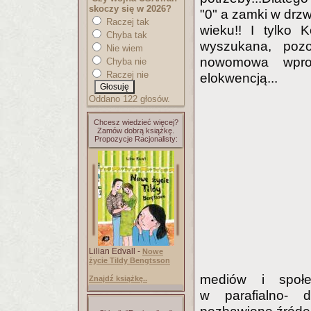
skoczy się w 2026?
"0" a zamki w drzwi
Raczej tak
wieku!! I tylko 
Chyba tak
wyszukana, pozo
Nie wiem
nowomowa wpros
Chyba nie
Raczej nie
elokwencją...
Oddano 122 głosów.
Chcesz wiedzieć więcej?
Zamów dobrą książkę.
Propozycje Racjonalisty:
Lilian Edvall -
Nowe
życie Tildy Bengtsson
mediów i społe
Znajdź książkę..
w parafialno- d