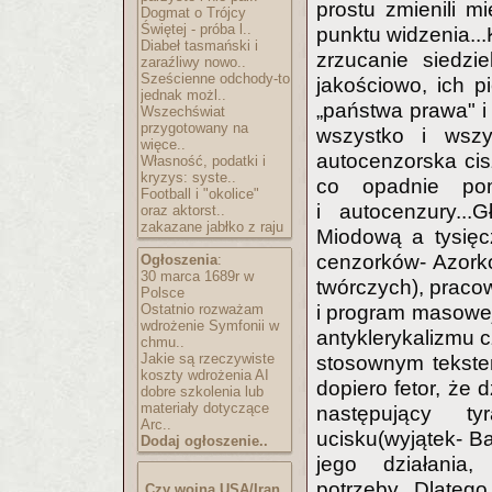
prostu zmienili m
Dogmat o Trójcy
Świętej - próba l..
punktu widzenia...K
Diabeł tasmański i
zrzucanie siedzi
zaraźliwy nowo..
Sześcienne odchody-to
jakościowo, ich pi
jednak możl..
„państwa prawa" i
Wszechświat
przygotowany na
wszystko i wszy
więce..
autocenzorska cis
Własność, podatki i
kryzys: syste..
co opadnie pom
Football i "okolice"
i autocenzury..
oraz aktorst..
zakazane jabłko z raju
Miodową a tysięc
cenzorków- Azork
Ogłoszenia
:
30 marca 1689r w
twórczych), praco
Polsce
Ostatnio rozważam
i program masowej
wdrożenie Symfonii w
antyklerykalizmu c
chmu..
Jakie są rzeczywiste
stosownym tekstem
koszty wdrożenia AI
dopiero fetor, że 
dobre szkolenia lub
materiały dotyczące
następujący ty
Arc..
ucisku(wyjątek- Ba
Dodaj ogłoszenie..
jego działania
potrzeby...Dlatego
Czy wojna USA/Iran