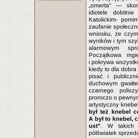
„omerta" — skor
idiotele dobitni
Katolickim- pomi
zaufanie społeczn
wniosku, że czym
wyników i tym szy
alarmowym spr
Początkowa mgie
i pokrywa wszystko
kiedy to dla dobra
pisać i publicz
duchowym gwałtem
czarnego polisz
proroczo o pewnym 
artystyczny knebel
był też knebel c
A był to knebel,
ust"
. W takich 
półświatek sprzed