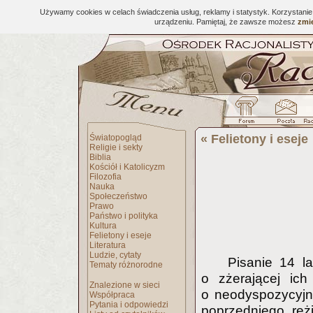
Używamy cookies w celach świadczenia usług, reklamy i statystyk. Korzystani
urządzeniu. Pamiętaj, że zawsze możesz
zmie
«
Felietony i eseje
Światopogląd
Religie i sekty
Biblia
Kościół i Katolicyzm
Filozofia
Nauka
Społeczeństwo
Prawo
Państwo i polityka
Kultura
Felietony i eseje
Literatura
Ludzie, cytaty
Pisanie 14 l
Tematy różnorodne
o zżerającej ich
Znalezione w sieci
o neodyspozycyjn
Współpraca
Pytania i odpowiedzi
poprzedniego reż