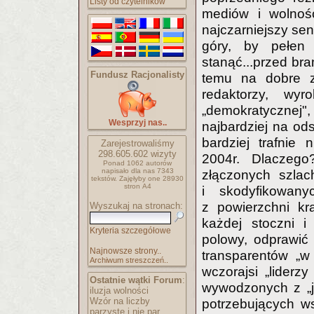
Listy od czytelników
mediów i wolność
najczarniejszy sen
góry, by pełen 
stanąć...przed bra
Fundusz Racjonalisty
temu na dobre z
redaktorzy, wyr
„demokratycznej", 
Wesprzyj nas..
najbardziej na od
bardziej trafnie
Zarejestrowaliśmy
298.605.602
wizyty
2004r. Dlaczego
Ponad 1062 autorów
napisało
dla nas 7343
złączonych szla
tekstów.
Zajęłyby one 28930
stron A4
i skodyfikowan
z powierzchni kr
Wyszukaj na stronach:
każdej stoczni i
Kryteria szczegółowe
polowy, odprawić
Najnowsze strony..
transparentów „w
Archiwum streszczeń..
wczorajsi „liderzy
Ostatnie wątki Forum
:
wywodzonych z „je
iluzja wolności
Wzór na liczby
potrzebujących w
parzyste i nie par..