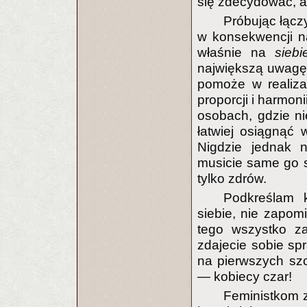
się zdecydować, a
Próbując łącz
w konsekwencji n
właśnie na
siebi
największą uwagę,
pomoże w realiza
proporcji i harmon
osobach, gdzie n
łatwiej osiągnąć 
Nigdzie jednak n
musicie same go st
tylko zdrów.
Podkreślam k
siebie, nie zapo
tego wszystko za
zdajecie sobie sp
na pierwszych szc
— kobiecy czar!
Feministkom z