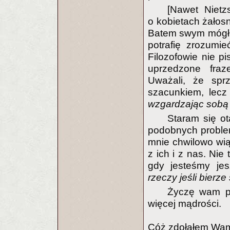
[Nawet Nietz
o kobietach żałosn
Batem swym mógłb
potrafię zrozumi
Filozofowie nie pis
uprzedzone fra
Uważali, że spr
szacunkiem, lec
wzgardzając sobą
Staram się ot
podobnych problemó
mnie chwilowo wiąz
z ich i z nas. Nie
gdy jesteśmy je
rzeczy jeśli bierze
Życzę wam po
więcej mądrości.
Cóż zdołałem Wam