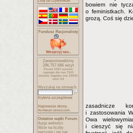
Listy od czytelników
bowiem nie tyczą
o feministkach. 
grozą. Coś się dz
Fundusz Racjonalisty
Wesprzyj nas..
Zarejestrowaliśmy
296.757.686
wizyt
Ponad 1062 autorów
napisało
dla nas 7343
tekstów.
Zajęłyby one 28930
stron A4
Wyszukaj na stronach:
Kryteria szczegółowe
zasadnicze ko
Najnowsze strony..
Archiwum streszczeń..
i zastosowania 
Ostatnie wątki Forum
:
Owa wielowymiar
iluzja wolności
i cieszyć się ni
Wzór na liczby
parzyste i nie par..