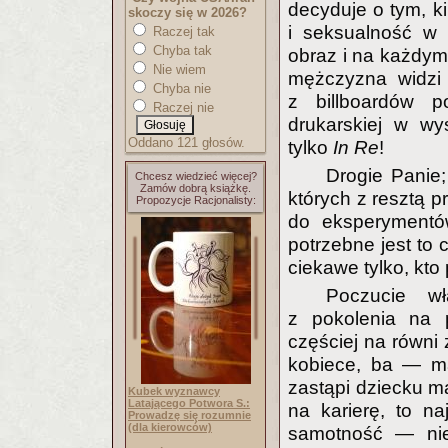
decyduje o tym, k
skoczy się w 2026?
i seksualność w k
Raczej tak
Chyba tak
obraz i na każdym
Nie wiem
mężczyzna widzi 
Chyba nie
z billboardów p
Raczej nie
drukarskiej w wy
Oddano 121 głosów.
tylko
In Re
!
Drogie Panie;
Chcesz wiedzieć więcej?
Zamów dobrą książkę.
których z resztą p
Propozycje Racjonalisty:
do eksperymentów
potrzebne jest to 
ciekawe tylko, kto
Poczucie w
z pokolenia na p
częściej na równ
kobiece, ba — ma
zastąpi dziecku ma
Kubek wyznawcy
Latającego Potwora S.:
na karierę, to na
Prowadzę się rozumnie
(dla kierowców)
samotność — nie