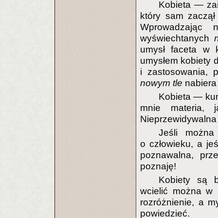
Kobieta — zai
który sam zaczął
Wprowadzając n
wyświechtanych
umysł faceta w k
umysłem kobiety d
i zastosowania, 
nowym tle
nabiera
Kobieta — k
mnie materia, 
Nieprzewidywalna 
Jeśli można
o człowieku, a jeś
poznawalna, prze
poznaję!
Kobiety są b
wcielić można w 
rozróżnienie, a m
powiedzieć.