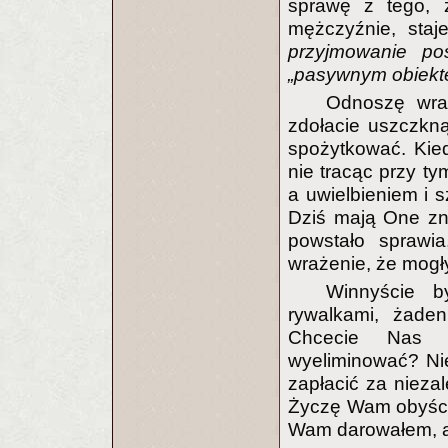
sprawę z tego, 
mężczyźnie, staj
przyjmowanie po
„pasywnym obiekt
Odnoszę wraż
zdołacie uszczkn
spożytkować. Kied
nie tracąc przy ty
a uwielbieniem i s
Dziś mają One zna
powstało sprawia
wrażenie, że mogły
Winnyście b
rywalkami, żade
Chcecie Nas z
wyeliminować? Ni
zapłacić za nieza
Życzę Wam obyście
Wam darowałem, a i