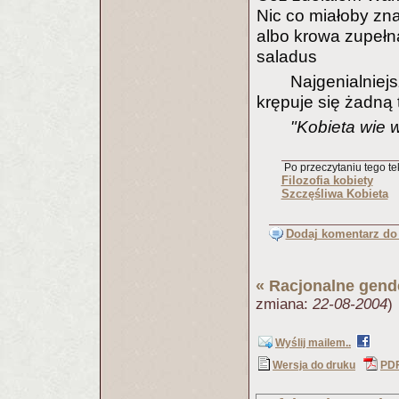
Nic co miałoby zn
albo krowa zupełn
saladus
Najgenialnie
krępuje się żadną t
"Kobieta wie 
Po przeczytaniu tego tek
Filozofia kobiety
Szczęśliwa Kobieta
Dodaj komentarz do 
«
Racjonalne gend
zmiana:
22-08-2004
)
Wyślij mailem..
Wersja do druku
PD