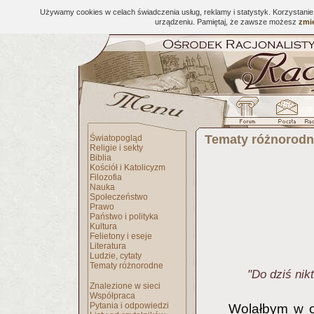
Używamy cookies w celach świadczenia usług, reklamy i statystyk. Korzystani
urządzeniu. Pamiętaj, że zawsze możesz
zmie
Tematy różnorod
Światopogląd
Religie i sekty
Biblia
Kościół i Katolicyzm
Filozofia
Nauka
Społeczeństwo
Prawo
Państwo i polityka
Kultura
Felietony i eseje
Literatura
Ludzie, cytaty
Tematy różnorodne
"Do dziś nik
Znalezione w sieci
Współpraca
Pytania i odpowiedzi
Wolałbym w og