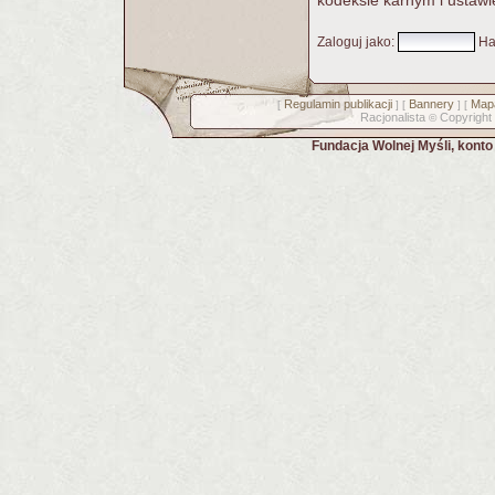
kodeksie karnym i ustawi
Zaloguj jako
:
Ha
Regulamin publikacji
Bannery
Mapa
[
] [
] [
Racjonalista
Copyright
©
Fundacja Wolnej Myśli, kont