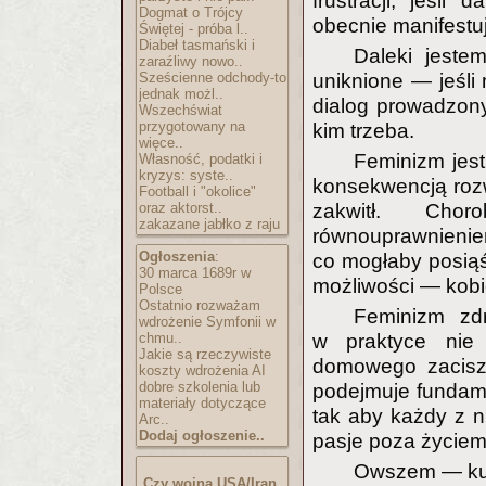
frustracji, jeśli
Dogmat o Trójcy
obecnie manifestu
Świętej - próba l..
Diabeł tasmański i
Daleki jeste
zaraźliwy nowo..
Sześcienne odchody-to
uniknione — jeśl
jednak możl..
dialog prowadzony
Wszechświat
przygotowany na
kim trzeba.
więce..
Feminizm jest
Własność, podatki i
kryzys: syste..
konsekwencją rozw
Football i "okolice"
oraz aktorst..
zakwitł. Cho
zakazane jabłko z raju
równouprawnienie
Ogłoszenia
:
co mogłaby posiąś
30 marca 1689r w
możliwości — kob
Polsce
Ostatnio rozważam
Feminizm zd
wdrożenie Symfonii w
chmu..
w praktyce nie
Jakie są rzeczywiste
domowego zacisz
koszty wdrożenia AI
dobre szkolenia lub
podejmuje fundamen
materiały dotyczące
tak aby każdy z n
Arc..
Dodaj ogłoszenie..
pasje poza życiem
Owszem — kul
Czy wojna USA/Iran