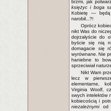
brzmi, jak potwa
księżyc i boga
są
Kobietę — będą 
narobił...?!
Oprócz kobiec
nikt Was do nicze
dojrzałyście do o
byście się nią ni
domagacie się r
wyrównane. Nie pró
haniebne to bowi
sprzeciwiał naturz
Nikt Wam prze
lecz w pierwsze
elementarne, ko
Virginia Woolf, c
swych intelektów 
kobiecością i potr
niezależnymi
od 