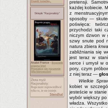
pretensji. Samot
Znajdź książkę..
każdej kobiecie. 
z menstruacyjn
Sklepik "Racjonalisty"
sposoby — skutec
poświęca: twórc
przychodzi taki 
niczym dzwon w g
szwy snute pod n
natura zbiera
krw
zabliźniania się 
jest teraz w sta
serce i umysł w o
Anatol France -
Bogowie
pragną krwi
pory, czym próbo
Prowadzę się rozumnie
(dla kierowców)
z niej teraz —
głos
Złota myśl
Wielkie Spra
Racjonalisty:
kobiet w szczegó
Boga może usprawiedliwić
tylko to, że nie istnieje.
jesteście w stanie
Stendhal
wybór większy po W
władza. Wszystko 