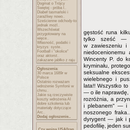
Dogmat o Trójcy
Świętej - próba l..
Diabeł tasmański i
zaraźliwy nowo..
Sześcienne odchody-to
jednak możl..
Wszechświat
gęstość runa kilk
przygotowany na
więce..
tylko sześć —
Własność, podatki i
w zawieszeniu i 
kryzys: syste..
Football i "okolice"
niedocenionemu a
oraz aktorst..
Wincenty P. do ko
zakazane jabłko z raju
kryminału, proteg
Ogłoszenia
:
seksualne ekscesy
30 marca 1689r w
Polsce
wielebnego i pus
Ostatnio rozważam
lata!! Wszystko to 
wdrożenie Symfonii w
chmu..
— o ile naprawdę, 
Jakie są rzeczywiste
rozróżnia, a przy
koszty wdrożenia AI
dobre szkolenia lub
i plebanem" — i 
materiały dotyczące
noszonego fraka…
Arc..
Dodaj ogłoszenie..
dyrygent — jak i p
pedofilię, jeden s
Czy wojna USA/Iran