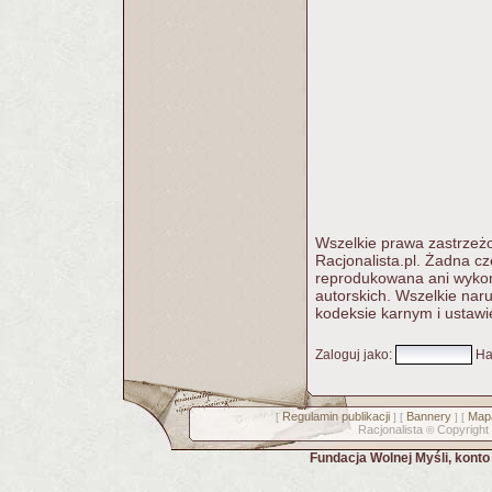
Wszelkie prawa zastrzeżo
Racjonalista.pl. Żadna c
reprodukowana ani wykorz
autorskich. Wszelkie nar
kodeksie karnym i ustawi
Zaloguj jako
:
Ha
Regulamin publikacji
Bannery
Mapa
[
] [
] [
Racjonalista
Copyright
©
Fundacja Wolnej Myśli, kont