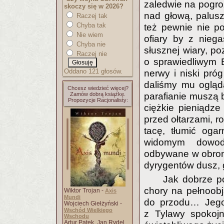
zaledwie na pogro
skoczy się w 2026?
nad głową, palus
Raczej tak
Chyba tak
też pewnie nie p
Nie wiem
ofiary by z nieg
Chyba nie
słusznej wiary, p
Raczej nie
o sprawiedliwym 
Oddano 121 głosów.
nerwy i niski pró
daliśmy mu ogląd
Chcesz wiedzieć więcej?
Zamów dobrą książkę.
parafianie muszą
Propozycje Racjonalisty:
ciężkie pieniądze
przed ołtarzami, ro
tacę, tłumić oga
widomym dowod
odbywane w obroni
dyrygentów dusz, ga
Jak dobrze p
chory na pełnoobj
Wiktor Trojan -
Axis
Mundi
do przodu… Jego 
Wojciech Giełżyński -
Wschód Wielkiego
z Tylawy spokojn
Wschodu
Artur Patek, Jan Rydel,