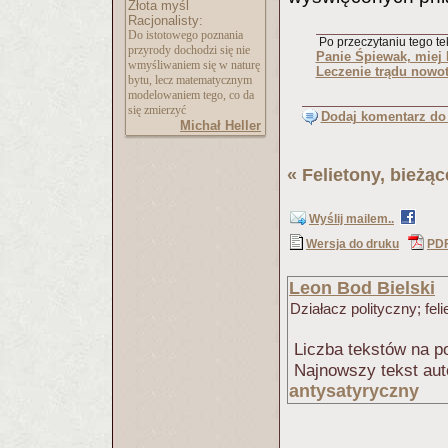
Złota myśl
Racjonalisty:
Do istotowego poznania
Po przeczytaniu tego tek
przyrody dochodzi się nie
Panie Śpiewak, miej 
wmyśliwaniem się w naturę
Leczenie trądu now
bytu, lecz matematycznym
modelowaniem tego, co da
się zmierzyć
Dodaj komentarz do 
Michał Heller
«
Felietony, bieżą
Wyślij mailem..
Wersja do druku
PD
Leon Bod Bielski
Działacz polityczny; feli
Liczba tekstów na po
Najnowszy tekst aut
antysatyryczny