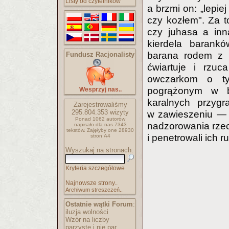
Listy od czytelników
a brzmi on: „lepi
czy kozłem". Za 
czy juhasa a inn
kierdela barank
barana rodem z p
Fundusz Racjonalisty
ćwiartuje i rzuc
owczarkom o ty
pogrążonym w b
Wesprzyj nas..
karalnych przygr
Zarejestrowaliśmy
295.804.353
wizyty
w zawieszeniu — 
Ponad 1062 autorów
nadzorowania rzecz
napisało
dla nas 7343
tekstów.
Zajęłyby one 28930
i penetrowali ich r
stron A4
Wyszukaj na stronach:
Kryteria szczegółowe
Najnowsze strony..
Archiwum streszczeń..
Ostatnie wątki Forum
:
iluzja wolności
Wzór na liczby
parzyste i nie par..