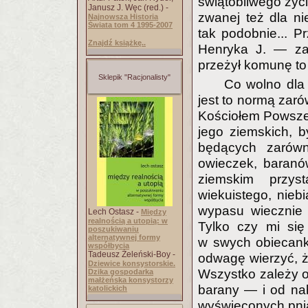
świątobliwego życ
Janusz J. Węc (red.) -
zwanej też dla n
Najnowsza Historia
Świata tom 4 1995-2007
tak podobnie... Pr
Znajdź książkę..
Henryka J. — za
przeżył komunę to 
Sklepik "Racjonalisty"
Co wolno dla
jest to normą za
Kościołem Powszec
jego ziemskich, b
będących zarów
owieczek, baranów 
ziemskim przy
wiekuistego, nieb
wypasu wiecznie
Lech Ostasz -
Między
realnością a utopią: w
Tylko czy mi się
poszukiwaniu
alternatywnej formy
w swych obiecank
współbycia
Tadeusz Żeleński-Boy -
odwagę wierzyć, że
Dziewice konsystorskie.
Wszystko zależy o
Dzika gospodarka
małżeńska konsystorzy
barany — i od nab
katolickich
wyświęconych pni