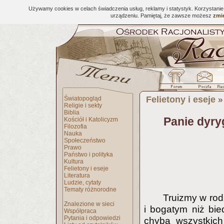
Używamy cookies w celach świadczenia usług, reklamy i statystyk. Korzystani
urządzeniu. Pamiętaj, że zawsze możesz
zmie
Felietony i eseje
Światopogląd
Religie i sekty
Biblia
Panie dyry
Kościół i Katolicyzm
Filozofia
Nauka
Społeczeństwo
Prawo
Państwo i polityka
Kultura
Felietony i eseje
Literatura
Ludzie, cytaty
Tematy różnorodne
Truizmy w rod
Znalezione w sieci
i bogatym niż bie
Współpraca
Pytania i odpowiedzi
chyba wszystkich