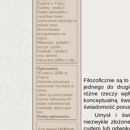
Dogmat o Trójcy
Świętej - próba l..
Diabeł tasmański i
zaraźliwy nowo..
Sześcienne odchody-to
jednak możl..
Wszechświat
przygotowany na
więce..
Własność, podatki i
kryzys: syste..
Football i "okolice"
oraz aktorst..
zakazane jabłko z raju
Ogłoszenia
:
30 marca 1689r w
Polsce
Filozoficznie są t
Ostatnio rozważam
jednego do drugi
wdrożenie Symfonii w
chmu..
różne rzeczy wpł
Jakie są rzeczywiste
koszty wdrożenia AI
konceptualną św
dobre szkolenia lub
świadomość porus
materiały dotyczące
Arc..
Umysł i świ
Dodaj ogłoszenie..
niezwykle złożone
cudem lub odwołuj
Czy wojna USA/Iran