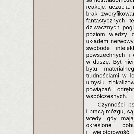
reakcje, uczucia,
brak zweryfikowa
fantastycznych t
dziwacznych pogl
poziom wiedzy 
układem nerwowym
swobodę intelek
powszechnych i d
w duszę. Byt nie
bytu materialn
trudnościami w l
umysłu zlokalizo
powiązań i odręb
współczesnych.
Czynności ps
i pracą mózgu, są
wtedy, gdy mają
określone pob
i wielotorowoś