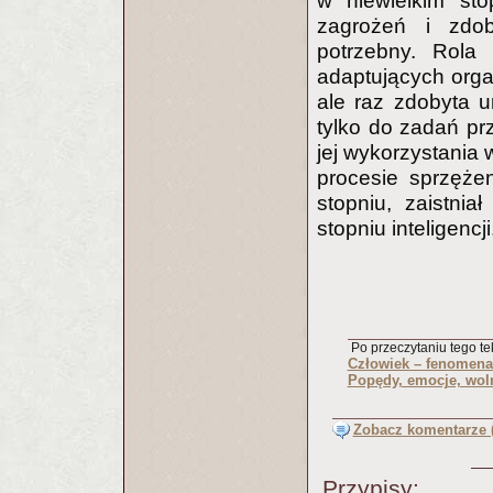
w niewielkim sto
zagrożeń i zdo
potrzebny. Rola
adaptujących orga
ale raz zdobyta u
tylko do zadań pr
jej wykorzystania
procesie sprzęże
stopniu, zaistni
stopniu inteligencji
Po przeczytaniu tego tek
Człowiek – fenomena
Popędy, emocje, wol
Zobacz komentarze (
Przypisy: