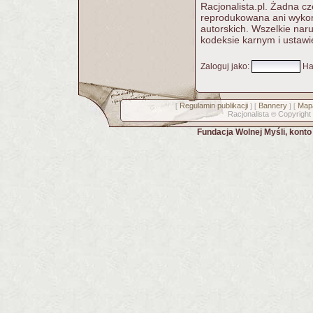
Racjonalista.pl. Żadna c
reprodukowana ani wykorz
autorskich. Wszelkie nar
kodeksie karnym i ustawi
Zaloguj jako
:
Ha
Regulamin publikacji
Bannery
Mapa
[
] [
] [
Racjonalista
Copyright
©
Fundacja Wolnej Myśli, kont