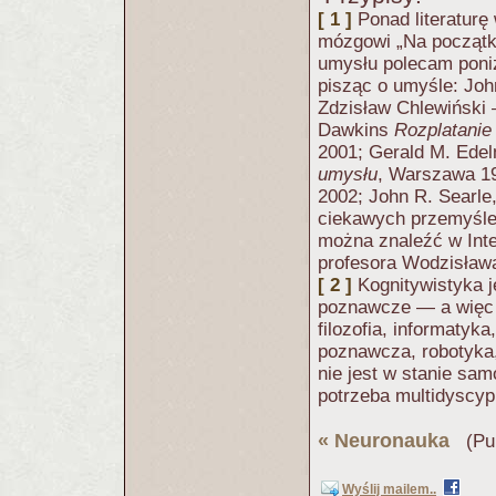
[ 1 ]
Ponad literatur
mózgowi „Na początk
umysłu polecam poniż
pisząc o umyśle: Jo
Zdzisław Chlewiński
Dawkins
Rozplatanie 
2001; Gerald M. Ede
umysłu
, Warszawa 19
2002; John R. Searle
ciekawych przemyśle
można znaleźć w Int
profesora Wodzisława
[ 2 ]
Kognitywistyka 
poznawcze — a więc d
filozofia, informatyka
poznawcza, robotyka,
nie jest w stanie sam
potrzeba multidyscypl
«
Neuronauka
(Pub
Wyślij mailem..