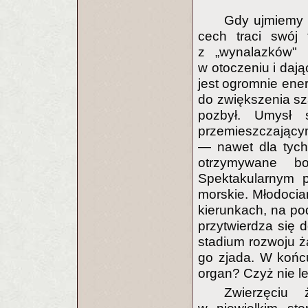
Gdy ujmiemy u
cech traci swój 
z „wynalazków" 
w otoczeniu i daj
jest ogromnie ene
do zwiększenia sz
pozbył. Umysł 
przemieszczającym
— nawet dla tych
otrzymywane bo
Spektakularnym 
morskie. Młodocia
kierunkach, na pod
przytwierdza się 
stadium rozwoju ża
go zjada. W końc
organ? Czyż nie l
Zwierzęciu