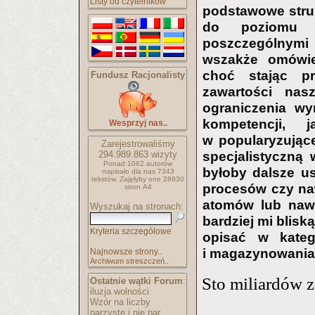
Listy od czytelników
podstawowe struk
do poziomu re
poszczególnymi 
wszakże omówien
choć stając pr
Fundusz Racjonalisty
zawartości nas
ograniczenia wy
kompetencji,
Wesprzyj nas..
w popularyzujące
Zarejestrowaliśmy
294.989.863
wizyty
specjalistyczną
Ponad 1062 autorów
byłoby dalsze u
napisało
dla nas 7343
tekstów.
Zajęłyby one 28930
procesów czy naw
stron A4
atomów lub naw
Wyszukaj na stronach:
bardziej mi blisk
Kryteria szczegółowe
opisać w kateg
i magazynowania 
Najnowsze strony..
Archiwum streszczeń..
Sto miliardów 
Ostatnie wątki Forum
:
iluzja wolności
Wzór na liczby
parzyste i nie par..