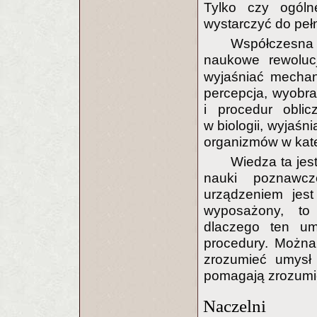
Tylko czy ogól
wystarczyć do pe
Współczesna p
naukowe rewoluc
wyjaśniać mechan
percepcja, wyobraź
i procedur oblic
w biologii, wyjaśn
organizmów w kate
Wiedza ta jes
nauki poznawcz
urządzeniem jest
wyposażony, to
dlaczego ten um
procedury. Można
zrozumieć umysł 
pomagają zrozumi
Naczelni