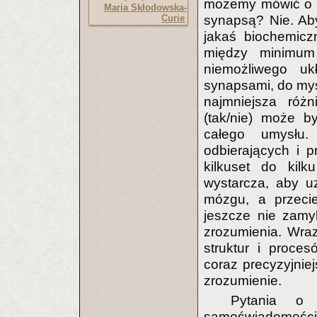
możemy mówić o u
Maria Skłodowska-
synapsą? Nie. Ab
Curie
jakaś biochemiczn
między minimum
niemożliwego u
synapsami, do myśl
najmniejsza róż
(tak/nie) może b
całego umysłu
odbierających i 
kilkuset do kil
wystarcza, aby u
mózgu, a przecie
jeszcze nie zamy
zrozumienia. Wra
struktur i proc
coraz precyzyjnie
zrozumienie.
Pytania o
samoświadomością