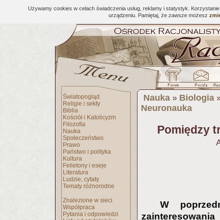
Używamy cookies w celach świadczenia usług, reklamy i statystyk. Korzystani
urządzeniu. Pamiętaj, że zawsze możesz
zmie
Nauka
Biologia
Światopogląd
»
Religie i sekty
Neuronauka
Biblia
Kościół i Katolicyzm
Filozofia
Pomiędzy tr
Nauka
Społeczeństwo
A
Prawo
Państwo i polityka
Kultura
Felietony i eseje
Literatura
Ludzie, cytaty
Tematy różnorodne
Znalezione w sieci
W poprzed
Współpraca
Pytania i odpowiedzi
zainteresowania