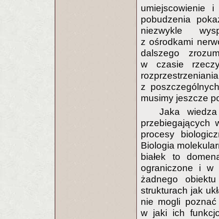
umiejscowienie i 
pobudzenia poka
niezwykle wysp
z ośrodkami nerw
dalszego zrozum
w czasie rzeczy
rozprzestrzeniani
z poszczególnyc
musimy jeszcze p
Jaka wiedza
przebiegających 
procesy biologic
Biologia molekular
białek to domena
ograniczone i w 
żadnego obiektu
strukturach jak u
nie mogli poznać
w jaki ich funkc