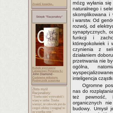
mózg wyłania się 
Znajdź książkę..
naturalnego i sel
skomplikowana i 
Sklepik "Racjonalisty"
i warstw. Od gen
rozwój, od elektr
synaptycznych, o
funkcji i zach
któregokolwiek 
czynienia z se
działaniem doboru
przetrwania nie by
ogólna, natom
Kubek wyznawcy
Latającego Potwora S.:
wyspecjalizowa
John Diamond -
inteligencja cząst
Cudowne mikstury.
Podręcznik sceptyka
Ogromne post
Złota myśl
nas do rozplątania
Racjonalisty:
też pewność, i
"Trzeba mieć wytrwałość i
wiarę w siebie. Trzeba
organicznych ni
wierzyć, że człowiek jest do
budowy. Umysł j
czegoś zdolny i osiągnąć to
za wszelką cenę."