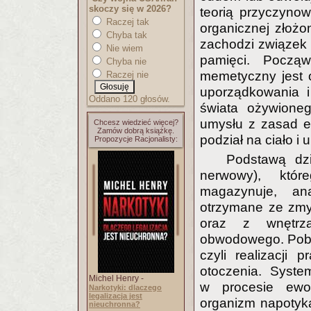
skoczy się w 2026?
teorią przyczyno
Raczej tak
organicznej złożo
Chyba tak
zachodzi związek 
Nie wiem
pamięci. Począ
Chyba nie
memetyczny jest o
Raczej nie
uporządkowania i
Oddano 120 głosów.
świata ożywione
umysłu z zasad ew
Chcesz wiedzieć więcej?
Zamów dobrą książkę.
podział na ciało i
Propozycje Racjonalisty:
Podstawą dzi
nerwowy), któ
magazynuje, ana
otrzymane ze zmy
oraz z wnętrz
obwodowego. Pobu
czyli realizacji 
otoczenia. Syste
Michel Henry -
w procesie ewol
Narkotyki: dlaczego
legalizacja jest
organizm napotyk
nieuchronna?