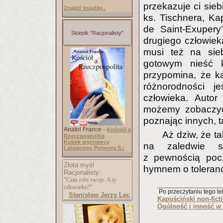
przekazuje ci sieb
Znajdź książkę..
ks. Tischnera, Ka
de Saint-Exupery
Sklepik "Racjonalisty"
drugiego człowieka
musi też na sie
gotowym nieść ko
przypomina, że ka
różnorodności j
człowieka. Autor
możemy zobaczyć 
poznając innych, 
Anatol France -
Kościół a
Aż dziw, że t
Rzeczpospolita
Kubek wyznawcy
na zaledwie si
Latającego Potwora S.:
z pewnością poc
Złota myśl
hymnem o toleranc
Racjonalisty:
"Czas robi swoje. A ty
człowieku?"
Po przeczytaniu tego tek
Stanisław Jerzy Lec
Kapuściński non-ficti
Ogólność i inność w