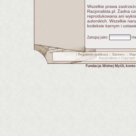
Wszelkie prawa zastrzeżo
Racjonalista.pl. Żadna c
reprodukowana ani wykorz
autorskich. Wszelkie nar
kodeksie karnym i ustawi
Zaloguj jako
:
Ha
Regulamin publikacji
Bannery
Mapa
[
] [
] [
Racjonalista
Copyright
©
Fundacja Wolnej Myśli, kont