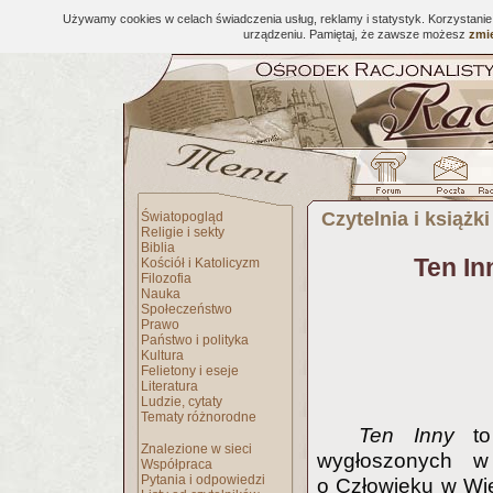
Używamy cookies w celach świadczenia usług, reklamy i statystyk. Korzystani
urządzeniu. Pamiętaj, że zawsze możesz
zmie
Czytelnia i książki
Światopogląd
Religie i sekty
Biblia
Ten In
Kościół i Katolicyzm
Filozofia
Nauka
Społeczeństwo
Prawo
Państwo i polityka
Kultura
Felietony i eseje
Literatura
Ludzie, cytaty
Tematy różnorodne
Ten Inny
to 
Znalezione w sieci
wygłoszonych w
Współpraca
Pytania i odpowiedzi
o Człowieku w Wie