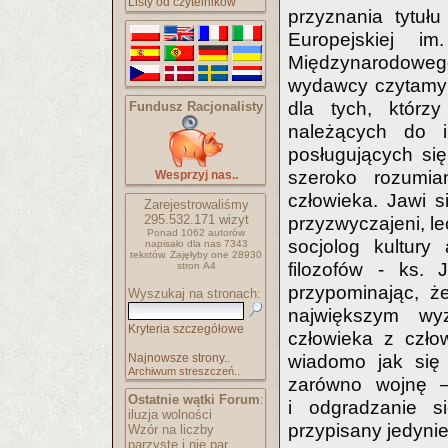
Listy od czytelników
przyznania tytuł
Europejskiej i
Międzynarodowe
wydawcy czytamy:
dla tych, któr
Fundusz Racjonalisty
należących do i
posługujących si
szeroko rozumia
Wesprzyj nas..
człowieka. Jawi s
Zarejestrowaliśmy
295.532.171
wizyt
przyzwyczajeni, le
Ponad 1062 autorów
socjolog kultury
napisało
dla nas 7343
tekstów.
Zajęłyby one 28930
filozofów - ks.
stron A4
przypominając, ż
Wyszukaj na stronach:
największym wy
Kryteria szczegółowe
człowieka z czło
Najnowsze strony..
wiadomo jak się 
Archiwum streszczeń..
zarówno wojnę —
Ostatnie wątki Forum
:
i odgradzanie
iluzja wolności
przypisany jedynie
Wzór na liczby
parzyste i nie par..