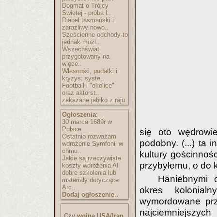
Dogmat o Trójcy
Świętej - próba l..
Diabeł tasmański i
zaraźliwy nowo..
Sześcienne odchody-to
jednak możl..
Wszechświat
przygotowany na
więce..
Własność, podatki i
kryzys: syste..
Football i "okolice"
oraz aktorst..
zakazane jabłko z raju
Ogłoszenia
:
30 marca 1689r w
Polsce
się oto wędrowie
Ostatnio rozważam
podobny. (...) ta 
wdrożenie Symfonii w
chmu..
kultury gościnnośc
Jakie są rzeczywiste
przybyłemu, o do 
koszty wdrożenia AI
dobre szkolenia lub
Haniebnymi c
materiały dotyczące
Arc..
okres kolonial
Dodaj ogłoszenie..
wymordowane prze
najciemniejszy
Czy wojna USA/Iran