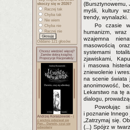
(Bursztynowemu, 
skoczy się w 2026?
Raczej tak
myśli, kultury w
Chyba tak
trendy, wynalazki.
Nie wiem
Po czasie w
Chyba nie
Raczej nie
humanizm, wraz 
wzajemna niena
Oddano 121 głosów.
masowością oraz
systemami total
Chcesz wiedzieć więcej?
Zamów dobrą książkę.
zjawiskami, Kapu
Propozycje Racjonalisty:
i masowa hister
zniewolenie i wr
na scenie świata j
anonimowość, bez
Lekarstwo na tę a
dialogu, prowadzą
Powołując s
i poznanie Innego
Andrzej Koraszewski -
I
„Zatrzymaj się. Ob
z wichru odezwał się
Pan... Darwin, czuj się
(...) Spójrz w twar
odwołany