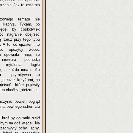
rzenie (jak to ostatnio
yżowego tematu nie
o kaprys. Tykam, bo
ędę, by cośkolwiek
ć nagranie obejrzeć
 rzecz przy tego typu
 A to, co ujrzałem, to
ość opozycji wobec
ko upewniła mnie, że
iewiara pochodzi
 myślenia, logiki
y, a każda inna może
ia i prymitywna co
u „precz z krzyżami, na
eiści", które pojawiły
 lub choćby „ateizm jest
uczynić pewien pogląd
enia pewnego schematu
 ktoś by do mnie rzekł
yłbym na coś więcej. Na
e zachwyty, ochy i achy,