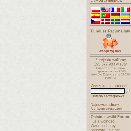
Listy od czytelników
Fundusz Racjonalisty
Wesprzyj nas..
Zarejestrowaliśmy
295.377.983
wizyty
Ponad 1062 autorów
napisało
dla nas 7343
tekstów.
Zajęłyby one 28930
stron A4
Wyszukaj na stronach:
Kryteria szczegółowe
Najnowsze strony..
Archiwum streszczeń..
Ostatnie wątki Forum
:
iluzja wolności
Wzór na liczby
parzyste i nie par..