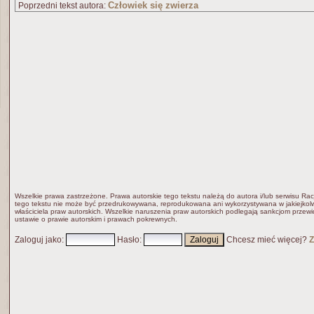
Człowiek się zwierza
Poprzedni tekst autora:
Wszelkie prawa zastrzeżone. Prawa autorskie tego tekstu należą do autora i/lub serwisu Rac
tego tekstu nie może być przedrukowywana, reprodukowana ani wykorzystywana w jakiejkolw
właściciela praw autorskich. Wszelkie naruszenia praw autorskich podlegają sankcjom przew
ustawie o prawie autorskim i prawach pokrewnych.
Zaloguj jako
:
Hasło
:
Chcesz mieć więcej?
Z