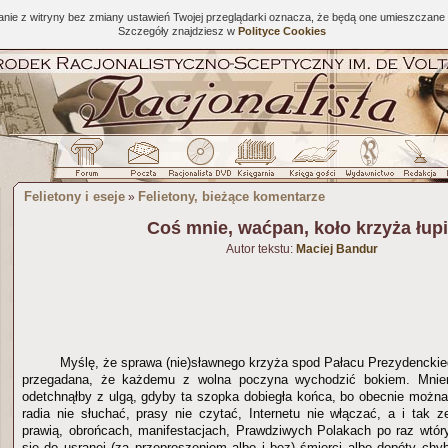
tanie z witryny bez zmiany ustawień Twojej przeglądarki oznacza, że będą one umieszcza
Szczegóły znajdziesz w
Polityce Cookies
Felietony i eseje
Felietony, bieżące komentarze
»
Coś mnie, waćpan, koło krzyża łup
Autor tekstu:
Maciej Bandur
Myślę, że sprawa (nie)sławnego krzyża spod Pałacu Prezydenckie
przegadana, że każdemu z wolna poczyna wychodzić bokiem. Mni
odetchnąłby z ulgą, gdyby ta szopka dobiegła końca, bo obecnie można i
radia nie słuchać, prasy nie czytać, Internetu nie włączać, a i tak 
prawią, obrońcach, manifestacjach, Prawdziwych Polakach po raz wtóry 
się do usranej (za przeproszeniem albo i bez) śmierci albo dopóty ch