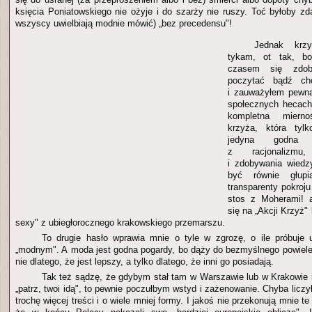
księcia Poniatowskiego nie ożyje i do szarży nie ruszy. Toć byłoby zda
wszyscy uwielbiają modnie mówić) „bez precedensu"!
Jednak krz
tykam, ot tak, b
czasem się zdob
poczytać bądź cho
i zauważyłem pewną
społecznych hecach.
kompletna miern
krzyża, która tyl
jedyna godna n
z racjonalizmu,
i zdobywania wiedz
być równie głup
transparenty pokroj
stos z Moherami! at
się na „Akcji Krzyż"
sexy" z ubiegłorocznego krakowskiego przemarszu.
To drugie hasło wprawia mnie o tyle w zgrozę, o ile próbuje 
„modnym". A moda jest godna pogardy, bo dąży do bezmyślnego powiel
nie dlatego, że jest lepszy, a tylko dlatego, że inni go posiadają.
Tak też sądzę, że gdybym stał tam w Warszawie lub w Krakowie i
„patrz, twoi idą", to pewnie poczułbym wstyd i zażenowanie. Chyba licz
trochę więcej treści i o wiele mniej formy. I jakoś nie przekonują mnie t