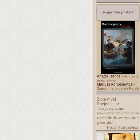
Sklepik "Racjonalisty"
Anatol France -
Bogowie
pragną krwi
Mariusz Agnosiewicz -
Zapomniane dzieje Polski
Złota myśl
Racjonalisty:
"Uczyć się można
praktycznie bez końca. A cóż
właściwie ciekawszego nam
pozostało."
Piotr Kuncewicz