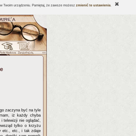
ne w Twoim urządzeniu. Pamiętaj, że zawsze możesz
zmienić te ustawienia
.
ie
go zaczyna być na tyle
emam, iż każdy chyba
 telewizji nie oglądać,
zewsząd tylko o krzyżu
etc., etc., i tak zdaje
yba, dopóki sam pomnik