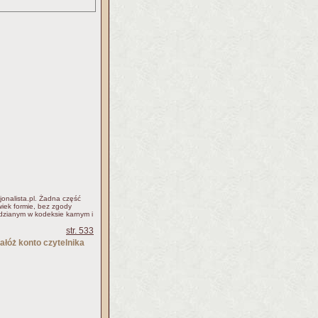
jonalista.pl. Żadna część
iek formie, bez zgody
idzianym w kodeksie karnym i
str. 533
ałóż konto czytelnika