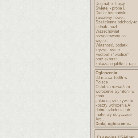
Dogmat o Trójcy
Świętej - próba l..
Diabeł tasmański i
zaraźliwy nowo..
Sześcienne odchody-to
jednak możl..
Wszechświat
przygotowany na
więce..
Własność, podatki i
kryzys: syste..
Football i "okolice"
oraz aktorst..
zakazane jabłko z raju
Ogłoszenia
:
30 marca 1689r w
Polsce
Ostatnio rozważam
wdrożenie Symfonii w
chmu..
Jakie są rzeczywiste
koszty wdrożenia AI
dobre szkolenia lub
materiały dotyczące
Arc..
Dodaj ogłoszenie..
Czy wojna USA/Iran