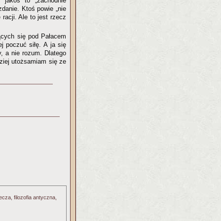
I jakoś to „zachodnie
zdanie. Ktoś powie „nie
acji. Ale to jest rzecz
zących się pod Pałacem
j poczuć siłę. A ja się
, a nie rozum. Dlatego
dziej utożsamiam się ze
cza, filozofia antyczna,