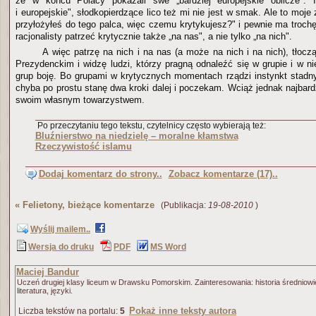
że w końcu Polacy pokazali swe „bardziej europejskie oblicze". 
i europejskie", słodkopierdzące lico też mi nie jest w smak. Ale to moje 
przyłożyłeś do tego palca, więc czemu krytykujesz?" i pewnie ma trochę r
racjonalisty patrzeć krytycznie także „na nas", a nie tylko „na nich".
A więc patrzę na nich i na nas (a może na nich i na nich), tłoc
Prezydenckim i widzę ludzi, którzy pragną odnaleźć się w grupie i w nie
grup boję. Bo grupami w krytycznych momentach rządzi instynkt stadny
chyba po prostu stanę dwa kroki dalej i poczekam. Wciąż jednak najbar
swoim własnym towarzystwem.
Po przeczytaniu tego tekstu, czytelnicy często wybierają też:
Bluźnierstwo na niedzielę – moralne kłamstwa
Rzeczywistość islamu
Dodaj komentarz do strony..
Zobacz komentarze (17)..
«
Felietony, bieżące komentarze
(Publikacja:
19-08-2010
)
Wyślij mailem..
Wersja do druku
PDF
MS Word
Maciej Bandur
Uczeń drugiej klasy liceum w Drawsku Pomorskim. Zainteresowania: historia średniowie
literatura, języki.
Pokaż inne teksty autora
Liczba tekstów na portalu:
5