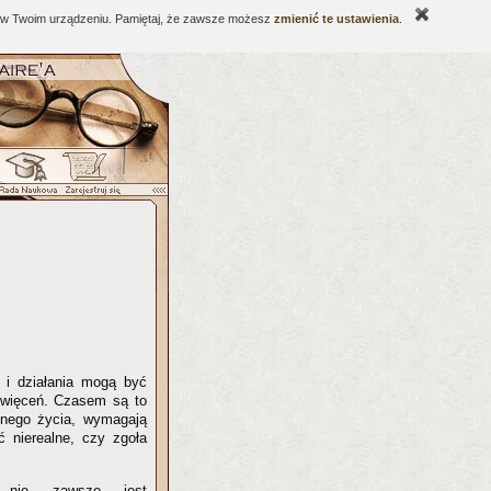
ne w Twoim urządzeniu. Pamiętaj, że zawsze możesz
zmienić te ustawienia
.
y i działania mogą być
święceń. Czasem są to
ennego życia, wymagają
ć nierealne, czy zgoła
m nie zawsze jest