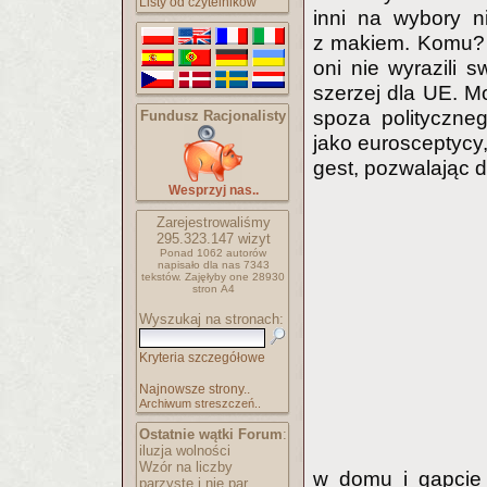
Listy od czytelników
inni na wybory n
z makiem. Komu? 
oni nie wyrazili s
szerzej dla UE. Mo
spoza polityczneg
Fundusz Racjonalisty
jako eurosceptycy,
gest, pozwalając 
Wesprzyj nas..
Zarejestrowaliśmy
295.323.147
wizyt
Ponad 1062 autorów
napisało
dla nas 7343
tekstów.
Zajęłyby one 28930
stron A4
Wyszukaj na stronach:
Kryteria szczegółowe
Najnowsze strony..
Archiwum streszczeń..
Ostatnie wątki Forum
:
iluzja wolności
Wzór na liczby
w domu i gapcie 
parzyste i nie par..