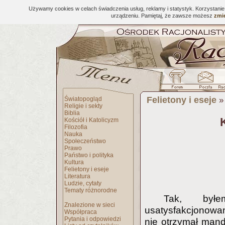
Używamy cookies w celach świadczenia usług, reklamy i statystyk. Korzystani
urządzeniu. Pamiętaj, że zawsze możesz
zmie
Felietony i eseje
Światopogląd
Religie i sekty
Biblia
Kościół i Katolicyzm
Filozofia
Nauka
Społeczeństwo
Prawo
Państwo i polityka
Kultura
Felietony i eseje
Literatura
Ludzie, cytaty
Tematy różnorodne
Tak, był
Znalezione w sieci
usatysfakcjonowan
Współpraca
Pytania i odpowiedzi
nie otrzymał mand