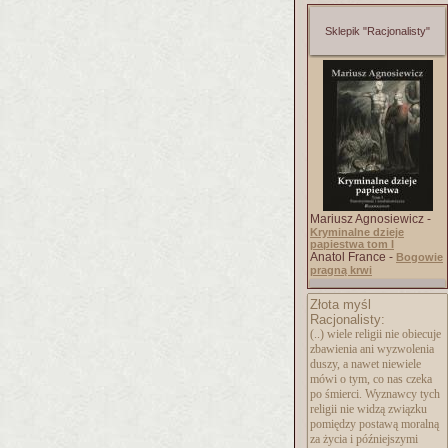
Sklepik "Racjonalisty"
Mariusz Agnosiewicz -
Kryminalne dzieje
papiestwa tom I
Anatol France -
Bogowie
pragną krwi
Złota myśl
Racjonalisty:
(..) wiele religii nie obiecuje
zbawienia ani wyzwolenia
duszy, a nawet niewiele
mówi o tym, co nas czeka
po śmierci. Wyznawcy tych
religii nie widzą związku
pomiędzy postawą moralną
za życia i późniejszymi