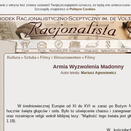
tanie z witryny bez zmiany ustawień Twojej przeglądarki oznacza, że będą one umieszcza
Szczegóły znajdziesz w
Polityce Cookies
Kultura
Sztuka
Filmy i filmoznawstwo
Filmy
»
»
»
Armia Wyzwolenia Madonny
Autor tekstu:
Mariusz Agnosiewicz
W średniowiecznej Europie od XI do XVI w. zaraz po Bożym 
hucznie święta głupców i osła. Było to uświęcenie chaosu i zanegowani
oraz rozwinięcie religii wokół biblijnej tezy: "Mądrość tego świata jest
1.19).
W kościołac