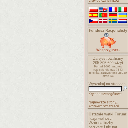
Listy od czytelników
Fundusz Racjonalisty
Wesprzyj nas..
Zarejestrowaliśmy
295.806.690
wizyt
Ponad 1062 autorów
napisało
dla nas 7343
tekstów.
Zajęłyby one 28930
stron A4
Wyszukaj na stronach:
Kryteria szczegółowe
Najnowsze strony..
Archiwum streszczeń..
Ostatnie wątki Forum
:
iluzja wolności
Wzór na liczby
parzyste i nie par..