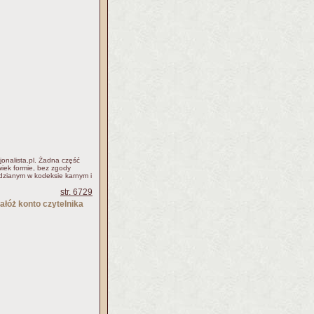
jonalista.pl. Żadna część
iek formie, bez zgody
idzianym w kodeksie karnym i
str. 6729
ałóż konto czytelnika