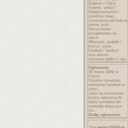
Dogmat o Trójcy
Świętej - próba l..
Diabeł tasmański i
zaraźliwy nowo..
Sześcienne odchody-to
jednak możl..
Wszechświat
przygotowany na
więce..
Własność, podatki i
kryzys: syste..
Football i "okolice"
oraz aktorst..
zakazane jabłko z raju
Ogłoszenia
:
30 marca 1689r w
Polsce
Ostatnio rozważam
wdrożenie Symfonii w
chmu..
Jakie są rzeczywiste
koszty wdrożenia AI
dobre szkolenia lub
materiały dotyczące
Arc..
Dodaj ogłoszenie..
Czy wojna USA/Iran