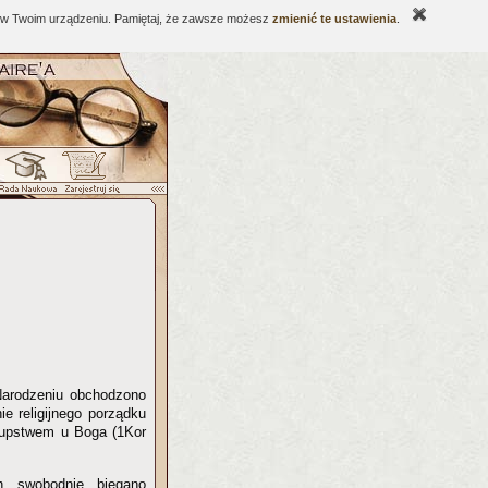
ne w Twoim urządzeniu. Pamiętaj, że zawsze możesz
zmienić te ustawienia
.
Narodzeniu obchodzono
e religijnego porządku
 głupstwem u Boga (1Kor
h swobodnie biegano