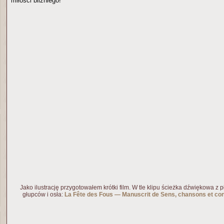
miłości bliźniego!
Jako ilustrację przygotowałem krótki film. W tle klipu ścieżka dźwiękowa z pł
głupców i osła:
La Fête des Fous — Manuscrit de Sens, chansons et cond