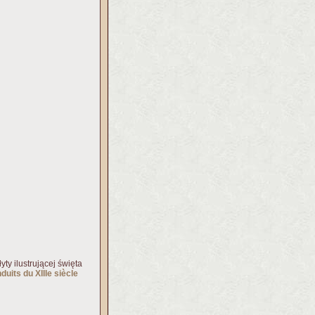
yty ilustrującej święta
uits du XIIIe siècle