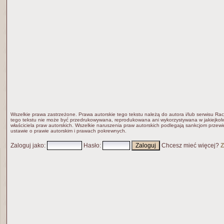
Wszelkie prawa zastrzeżone. Prawa autorskie tego tekstu należą do autora i/lub serwisu Rac
tego tekstu nie może być przedrukowywana, reprodukowana ani wykorzystywana w jakiejkolw
właściciela praw autorskich. Wszelkie naruszenia praw autorskich podlegają sankcjom przew
ustawie o prawie autorskim i prawach pokrewnych.
Zaloguj jako
:
Hasło
:
Chcesz mieć więcej?
Z