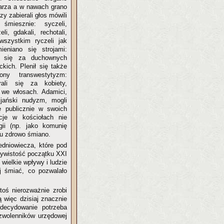
tarza a w nawach grano
rzy zabierali głos mówili
 śmiesznie: syczeli,
li, gdakali, rechotali,
wszystkim ryczeli jak
eniano się strojami:
li się za duchownych
kich. Plenił się także
ony transwestytyzm:
rali się za kobiety,
i we włosach. Adamici,
cijański nudyzm, mogli
 publicznie w swoich
cje w kościołach nie
gii (np. jako komunię
stu zdrowo śmiano.
dniowiecza, które pod
zywistość początku XXI
i wielkie wpływy i ludzie
iej śmiać, co pozwalało
toś nierozważnie zrobi
ą więc dzisiaj znacznie
Zdecydowanie potrzeba
 zwolenników urzędowej