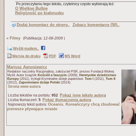
Po przeczytaniu tego tekstu, czytelnicy często wybierają też:
O Wielkiej Bulbie
Religijność po białorusku
Dodaj komentarz do strony..
Zobacz komentarze (50)..
«
Filmy
(Publikacja:
12-08-2009
)
Wyślij mailem..
Wersja do druku
PDF
MS Word
Mariusz Agnosiewicz
Redaktor naczelny Racjonalisty, założyciel PSR, prezes Fundacji Wolnej
Myśli. Autor książek
Kościół a faszyzm
(2009),
Heretyckie dziedzictwo
Europy
(2011), trylogii
Kryminalne dzieje papiestwa
:
Tom I
(2011),
Tom II
(2012),
Zapomniane dzieje Polski
(2014).
Strona www autora
Pokaż inne teksty autora
Liczba tekstów na portalu:
952
Pokaż tłumaczenia autora
Liczba tłumaczeń:
5
Oceanix. Koreańczycy chcą zbudować
Najnowszy tekst autora:
pierwsze pływające miasto