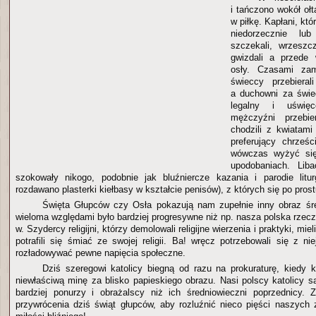
i tańczono wokół oł
w piłkę. Kapłani, któ
niedorzecznie lub
szczekali, wrzeszcze
gwizdali a przede 
osły. Czasami zami
świeccy przebiera
a duchowni za świec
legalny i uświęc
mężczyźni przebie
chodzili z kwiatam
preferujący chrześ
wówczas wyżyć się
upodobaniach. Liba
szokowały nikogo, podobnie jak bluźniercze kazania i parodie litur
rozdawano plasterki kiełbasy w kształcie penisów), z których się po pro
Święta Głupców czy Osła pokazują nam zupełnie inny obraz śre
wieloma względami było bardziej progresywne niż np. nasza polska rzec
w. Szydercy religijni, którzy demolowali religijne wierzenia i praktyki, miel
potrafili się śmiać ze swojej religii. Ba! wręcz potrzebowali się z n
rozładowywać pewne napięcia społeczne.
Dziś szeregowi katolicy biegną od razu na prokuraturę, kiedy k
niewłaściwą minę za blisko papieskiego obrazu. Nasi polscy katolicy s
bardziej ponurzy i obrażalscy niż ich średniowieczni poprzednicy. 
przywrócenia dziś świąt głupców, aby rozluźnić nieco pięści naszych