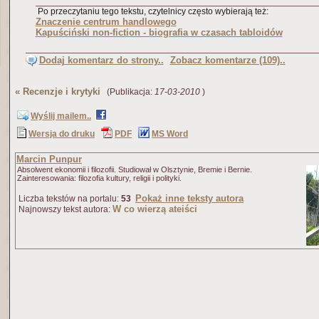
Po przeczytaniu tego tekstu, czytelnicy często wybierają też:
Znaczenie centrum handlowego
Kapuściński non-fiction - biografia w czasach tabloidów
Dodaj komentarz do strony..
Zobacz komentarze (109)..
«
Recenzje i krytyki
(Publikacja:
17-03-2010
)
Wyślij mailem..
Wersja do druku
PDF
MS Word
Marcin Punpur
Absolwent ekonomii i filozofii. Studiował w Olsztynie, Bremie i Bernie.
Zainteresowania: filozofia kultury, religii i polityki.
Pokaż inne teksty autora
Liczba tekstów na portalu:
53
W co wierzą ateiści
Najnowszy tekst autora: