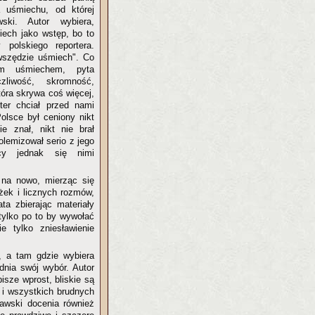
a uśmiechu, od której
ski. Autor wybiera,
ech jako wstęp, bo to
polskiego reportera.
szędzie uśmiech". Co
m uśmiechem, pyta
zliwość, skromność,
óra skrywa coś więcej,
rter chciał przed nami
olsce był ceniony nikt
e znał, nikt nie brał
olemizował serio z jego
cy jednak się nimi
 na nowo, mierząc się
ążek i licznych rozmów,
ta zbierając materiały
 tylko po to by wywołać
 tylko zniesławienie
, a tam gdzie wybiera
dnia swój wybór. Autor
isze wprost, bliskie są
m i wszystkich brudnych
ławski docenia również