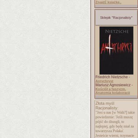
Znajdź książkę..
Sklepik "Racjonalisty"
Friedrich Nietzsche -
Antychryst
Mariusz Agnosiewicz -
Kościół a faszyzm.
Anatomia kolaboracji
Złota myśl
Racjonalisty:
"Jest u nas [w Walii?] takie
powiedzenie: 'Jeśli muszę
pójść do dżungli, to
najlepiej, gdy będę miał za
towarzysza Polaka'.
Jesteście wierni, trzymacie