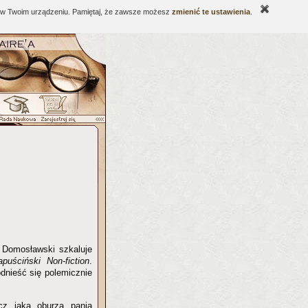
ne w Twoim urządzeniu. Pamiętaj, że zawsze możesz
zmienić te ustawienia
.
r Domosławski szkaluje
apuściński Non-fiction
.
dnieść się polemicznie
cz jaka oburza panią