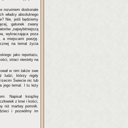
ale rozumiem doskonale
ach władcy absolutnego
e? Nie, jeśli będziemy
ięcej, gatunek zwany
tatorów „najwybitniejszą
tna, wykraczająca poza
y, a miejscami poezję.
ycznej na temat życia
skiego jako reportażu,
ści, straci niestety na
izował w nim także swe
ż ludzi, którzy nigdy
Trzecim Świecie nic lub
 jego temat. I tu leży
em. Napisał książkę
złowiek z krwi i kości,
wy niż martwy pomnik.
dzieci i pozwólmy im