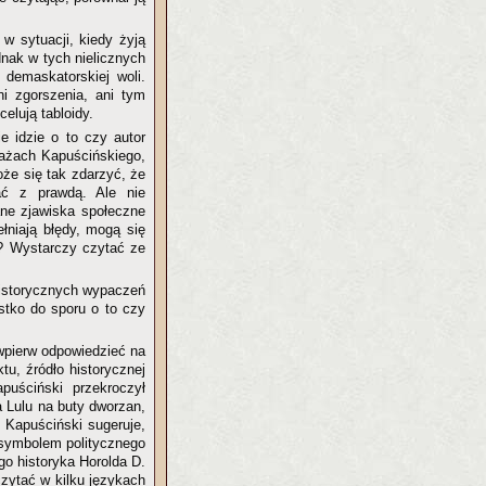
w sytuacji, kiedy żyją
dnak w tych nielicznych
 demaskatorskiej woli.
ni zgorszenia, ani tym
elują tabloidy.
e idzie o to czy autor
rtażach Kapuścińskiego,
że się tak zdarzyć, że
jać z prawdą. Ale nie
wane zjawiska społeczne
ełniają błędy, mogą się
py? Wystarczy czytać ze
 historycznych wypaczeń
ystko do sporu o to czy
y wpierw odpowiedzieć na
tu, źródło historycznej
puściński przekroczył
ka Lulu na buty dworzan,
. Kapuściński sugeruje,
, symbolem politycznego
go historyka Horolda D.
 czytać w kilku językach