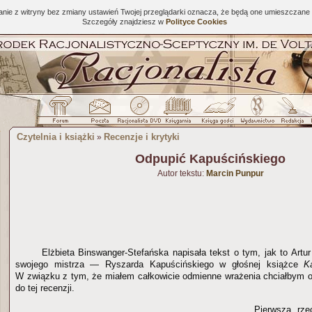
tanie z witryny bez zmiany ustawień Twojej przeglądarki oznacza, że będą one umieszcza
Szczegóły znajdziesz w
Polityce Cookies
Czytelnia i książki
Recenzje i krytyki
»
Odpupić Kapuścińskiego
Autor tekstu:
Marcin Punpur
Elżbieta Binswanger-Stefańska napisała tekst o tym, jak to Artu
swojego mistrza — Ryszarda Kapuścińskiego w głośnej książce
K
W związku z tym, że miałem całkowicie odmienne wrażenia chciałbym o
do tej recenzji.
Pierwsza rze