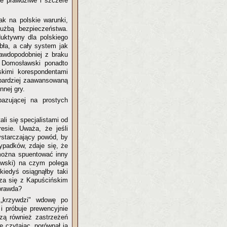
że prawdziwe i szczere
ak na polskie warunki,
użbą bezpieczeństwa.
duktywny dla polskiego
abła, a cały system jak
awdopodobniej z braku
. Domosławski ponadto
skimi korespondentami
 bardziej zaawansowaną
nej gry.
azującej na prostych
ali się specjalistami od
resie. Uważa, że jeśli
wystarczający powód, by
ypadków, zdaje się, że
 można spuentować inny
awski) na czym polega
iedyś osiągnąłby taki
dza się z Kapuścińskim
 prawda?
 „krzywdzi" wdowę po
i próbuje prewencyjnie
dzą również zastrzeżeń
 czytając, porównał ją