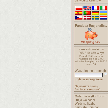
Listy od czytelników
Fundusz Racjonalisty
Wesprzyj nas..
Zarejestrowaliśmy
295.810.489
wizyt
Ponad 1062 autorów
napisało
dla nas 7343
tekstów.
Zajęłyby one 28930
stron A4
Wyszukaj na stronach:
Kryteria szczegółowe
Najnowsze strony..
Archiwum streszczeń..
Ostatnie wątki Forum
:
iluzja wolności
Wzór na liczby
parzyste i nie par..