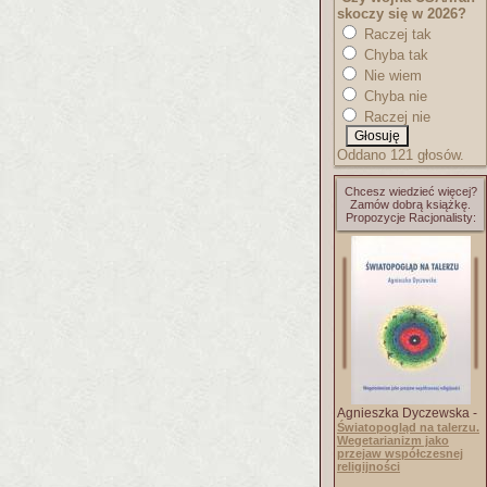
skoczy się w 2026?
Raczej tak
Chyba tak
Nie wiem
Chyba nie
Raczej nie
Oddano 121 głosów.
Chcesz wiedzieć więcej?
Zamów dobrą książkę.
Propozycje Racjonalisty:
Agnieszka Dyczewska -
Światopogląd na talerzu.
Wegetarianizm jako
przejaw współczesnej
religijności