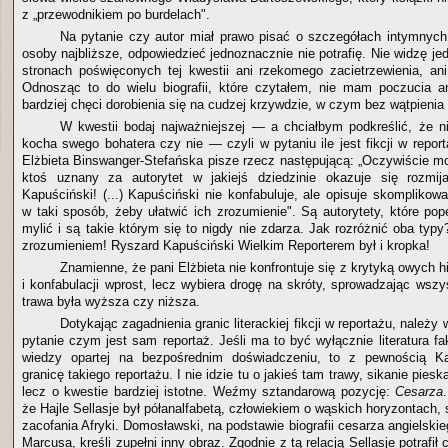
z „przewodnikiem po burdelach".
Na pytanie czy autor miał prawo pisać o szczegółach intymnych 
osoby najbliższe, odpowiedzieć jednoznacznie nie potrafię. Nie widzę je
stronach poświęconych tej kwestii ani rzekomego zacietrzewienia, ani
Odnosząc to do wielu biografii, które czytałem, nie mam poczucia a
bardziej chęci dorobienia się na cudzej krzywdzie, w czym bez wątpienia c
W kwestii bodaj najważniejszej — a chciałbym podkreślić, że ni
kocha swego bohatera czy nie — czyli w pytaniu ile jest fikcji w repo
Elżbieta Binswanger-Stefańska pisze rzecz następującą: „Oczywiście mo
ktoś uznany za autorytet w jakiejś dziedzinie okazuje się rozmi
Kapuściński! (...) Kapuściński nie konfabuluje, ale opisuje skompliko
w taki sposób, żeby ułatwić ich zrozumienie". Są autorytety, które pop
mylić i są takie którym się to nigdy nie zdarza. Jak rozróżnić oba ty
zrozumieniem! Ryszard Kapuściński Wielkim Reporterem był i kropka!
Znamienne, że pani Elżbieta nie konfrontuje się z krytyką owych
i konfabulacji wprost, lecz wybiera drogę na skróty, sprowadzając wsz
trawa była wyższa czy niższa.
Dotykając zagadnienia granic literackiej fikcji w reportażu, należ
pytanie czym jest sam reportaż. Jeśli ma to być wyłącznie literatura fak
wiedzy opartej na bezpośrednim doświadczeniu, to z pewnością Ka
granicę takiego reportażu. I nie idzie tu o jakieś tam trawy, sikanie pies
lecz o kwestie bardziej istotne. Weźmy sztandarową pozycję:
Cesarza
że Hajle Sellasje był półanalfabetą, człowiekiem o wąskich horyzontach
zacofania Afryki. Domosławski, na podstawie biografii cesarza angielskie
Marcusa, kreśli zupełni inny obraz. Zgodnie z tą relacją Sellasje potrafił