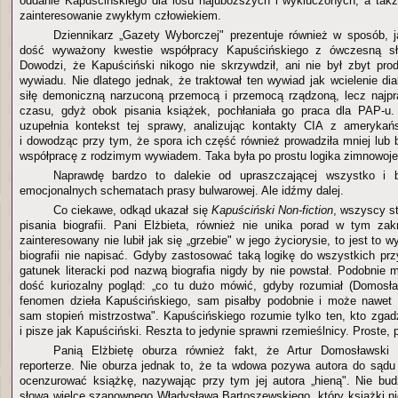
oddanie Kapuścińskiego dla losu najuboższych i wykluczonych, a tak
zainteresowanie zwykłym człowiekiem.
Dziennikarz „Gazety Wyborczej" prezentuje również w sposób, j
dość wyważony kwestie współpracy Kapuścińskiego z ówczesną sł
Dowodzi, że Kapuściński nikogo nie skrzywdził, ani nie był zbyt pro
wywiadu. Nie dlatego jednak, że traktował ten wywiad jak wcielenie di
siłę demoniczną narzuconą przemocą i przemocą rządzoną, lecz najpr
czasu, gdyż obok pisania książek, pochłaniała go praca dla PAP-u
uzupełnia kontekst tej sprawy, analizując kontakty CIA z amerykań
i dowodząc przy tym, że spora ich część również prowadziła mniej lub
współpracę z rodzimym wywiadem. Taka była po prostu logika zimnowojen
Naprawdę bardzo to dalekie od upraszczającej wszystko i b
emocjonalnych schematach prasy bulwarowej. Ale idźmy dalej.
Co ciekawe, odkąd ukazał się
Kapuściński Non-fiction
, wszyscy st
pisania biografii. Pani Elżbieta, również nie unika porad w tym zak
zainteresowany nie lubił jak się „grzebie" w jego życiorysie, to jest to 
biografii nie napisać. Gdyby zastosować taką logikę do wszystkich prz
gatunek literacki pod nazwą biografia nigdy by nie powstał. Podobnie
dość kuriozalny pogląd: „co tu dużo mówić, gdyby rozumiał (Domosł
fenomen dzieła Kapuścińskiego, sam pisałby podobnie i może nawet k
sam stopień mistrzostwa". Kapuścińskiego rozumie tylko ten, kto zga
i pisze jak Kapuściński. Reszta to jedynie sprawni rzemieślnicy. Proste,
Panią Elżbietę oburza również fakt, że Artur Domosławski
reporterze. Nie oburza jednak to, że ta wdowa pozywa autora do sądu 
ocenzurować książkę, nazywając przy tym jej autora „hieną". Nie bu
słowa wielce szanownego Władysława Bartoszewskiego, który książki nie