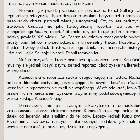
i miał na swym koncie modernizacyjne sukcesy.
Nie wiem, jaką wiedzą Kapuściński posiadał na temat Sellasje, 
jego zabieg retoryczny. Tylko despota o wąskich horyzontach i ambicj
pasował do obrazu patologii władzy autorytarnej. Czy to jest nadużyci
traktować
Cesarza
nie jako faktograficzny reportaż, ale coś w
z angielskiego
faction
, reportaż literacki, czy jak to ujął jeden z komen
polską powieść XX wieku". Bo
Cesarz
to książka rzeczywiście wybi
prosty opis faktów i przechodząca w uniwersalny traktat filozoficzn
Błędem byłoby jednak traktowanie tego dzieła jak monografii histor
i śmierci Hajlle Sellasje i historii Etiopii tamtych lat.
Można oczywiście bronić pisarstwa uprawianego przez Kapuściń
musimy się jednak liczyć z tym, że taki reportaż, choć zyska na literacko
wiarygodności.
Kapuściński w reportażu szukał czegoś więcej niż faktów. Real
ambicje literacko-poetyckie, przyciągając do swych książek równie
wcześniej z reportażem nie mieli nic wspólnego. W efekcie ktoś, kto o 
prawie nic nie wiedziałam, zyskiwał przynajmniej podstawową wiedzę na
wielka zasługa Kapuścińskiego.
Domosławski nie jest żadnym inkwizytorem i demaskator
zniuansowaną i dobrze udokumentowaną. Kapuściński jakiego maluje to c
daleki od legendy jaką znaliśmy do tej pory. Lepszy jednak Kapu ży
Przestańmy traktować naszych utalentowanych rodaków jak małe 
wreszcie dorosnąć, a może i my dzięki temu dojrzejemy.