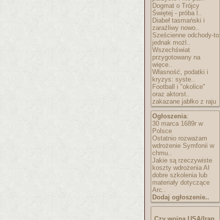
Dogmat o Trójcy
Świętej - próba l..
Diabeł tasmański i
zaraźliwy nowo..
Sześcienne odchody-to
jednak możl..
Wszechświat
przygotowany na
więce..
Własność, podatki i
kryzys: syste..
Football i "okolice"
oraz aktorst..
zakazane jabłko z raju
Ogłoszenia
:
30 marca 1689r w
Polsce
Ostatnio rozważam
wdrożenie Symfonii w
chmu..
Jakie są rzeczywiste
koszty wdrożenia AI
dobre szkolenia lub
materiały dotyczące
Arc..
Dodaj ogłoszenie..
Czy wojna USA/Iran