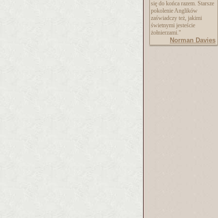
się do końca razem. Starsze
pokolenie Anglików
zaświadczy też, jakimi
świetnymi jesteście
żołnierzami."
Norman Davies