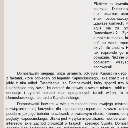
Elżbietę to kwesti
zaczyna Domosław
moim zdaniem, uśmi
znak rozpoznawczy 
„Zawsze uśmiech, w
kryje się za ty
Domosławski? Życ
a może to maska, kt
coś co wielki repo
ukryć. Bo choć w P
tak naprawdę go ni
poważnie. Nikt nie p
poglądami, wszys
zachwycali.
Domosławski sięgając poza uśmiech, odkrywał Kapuścińskiego
z faktami, które odbiegały od legendy Kapuścińskiego, jaką znał z ksi
jakie z nim odbył. Twierdzenie, że Domosławski, który spędził trzy la
i zjeżdżając cały świat, by dotrzeć do prawdy o swoim mistrzu, robił to
sensacje i zyskać poklask mas spragnionych tanich wrżeń, to nie
Domosławskiego, ale także Kapuścińskiego.
Domosławski bowiem w wielu miejscach broni swojego mistrza
rozwiązania mniej korzystne dla legendarnego reportera, zawsze uzasa
podobnie jak jego bohater to człowiek o lewicowym etosie, któremu, co p
poglądy Kapuścińskiego. Bliska jest krytyka imperializmu, neoliberaliz
interesów jakie Zachód prowadził w krajach Trzeciego Świata. Domos