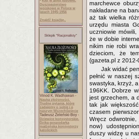
-
Kler w armii ludowej.
marchewce oburzy
Duszpasterstwo
wojskowe w Polsce w
nakładane na bana
latach 1945-1956
aż tak wielka róż
Znajdź książkę..
urzędu miasta G
uczniowie mówili, 
Sklepik "Racjonalisty"
że w dobie inter
nikim nie robi wra
dzieciom, że tem
(gazeta.pl z 2012-
Jak widać pen
pełnić w naszej s
swastyka, krzyż, a
196KK. Dobrze wie
Vinod K. Wadhawan -
jest grzechem, a 
Nauka złożoności.
Trudne pytania, które
tak jak większoś
zadajemy o sobie i o
czasem pierwszor
naszym Wszechświecie
Tadeusz Żeleński-Boy -
Wręcz odwrotnie,
Dziewice konsystorskie.
Dzika gospodarka
now) udostępnion
małżeńska konsystorzy
katolickich
duszy widzę u nas 