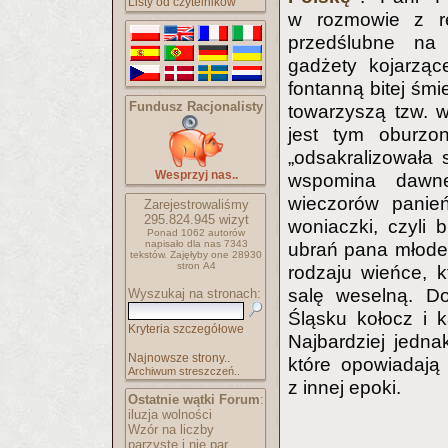
Listy od czytelników
w rozmowie z re
przedślubne na 
gadżety kojarząc
fontanną bitej śmi
Fundusz Racjonalisty
towarzyszą tzw. w
jest tym oburzo
„odsakralizowała
Wesprzyj nas..
wspomina dawne
wieczorów panie
Zarejestrowaliśmy
295.824.945
wizyt
woniaczki, czyli b
Ponad 1062 autorów
napisało
dla nas 7343
ubrań pana młodeg
tekstów.
Zajęłyby one 28930
stron A4
rodzaju wieńce, 
salę weselną. D
Wyszukaj na stronach:
Śląsku kołocz i 
Kryteria szczegółowe
Najbardziej jedna
Najnowsze strony..
które opowiadają 
Archiwum streszczeń..
z innej epoki.
Ostatnie wątki Forum
:
iluzja wolności
Wzór na liczby
parzyste i nie par..