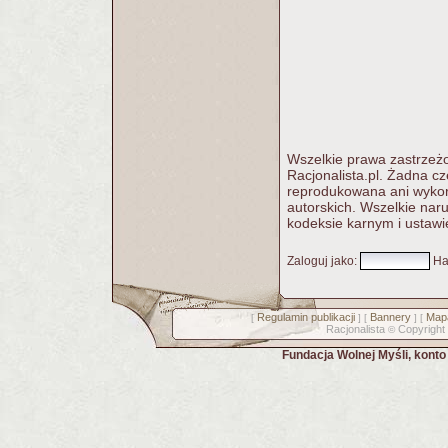
Wszelkie prawa zastrzeżo
Racjonalista.pl. Żadna c
reprodukowana ani wykorz
autorskich. Wszelkie nar
kodeksie karnym i ustawi
Zaloguj jako
:
Ha
Regulamin publikacji
Bannery
Mapa
[
] [
] [
Racjonalista
Copyright
©
Fundacja Wolnej Myśli, kont