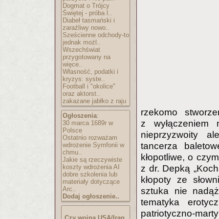
Dogmat o Trójcy
Świętej - próba l..
Diabeł tasmański i
zaraźliwy nowo..
Sześcienne odchody-to
jednak możl..
Wszechświat
przygotowany na
więce..
Własność, podatki i
kryzys: syste..
Football i "okolice"
oraz aktorst..
zakazane jabłko z raju
rzekomo stworze
Ogłoszenia
:
z wyłączeniem n
30 marca 1689r w
Polsce
nieprzyzwoity a
Ostatnio rozważam
tancerza baletow
wdrożenie Symfonii w
chmu..
kłopotliwe, o czy
Jakie są rzeczywiste
koszty wdrożenia AI
z dr. Depką „Koch
dobre szkolenia lub
kłopoty ze słown
materiały dotyczące
Arc..
sztuka nie nadą
Dodaj ogłoszenie..
tematyka erotyc
patriotyczno-mart
Czy wojna USA/Iran