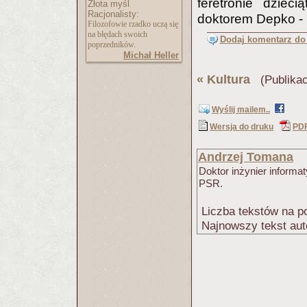
feretronie dziec
Złota myśl
Racjonalisty:
doktorem Depko - 
Filozofowie rzadko uczą się
na błędach swoich
Dodaj komentarz do 
poprzedników.
Michał Heller
«
Kultura
(Publikac
Wyślij mailem..
Wersja do druku
PD
Andrzej Tomana
Doktor inżynier informa
PSR.
Liczba tekstów na po
Najnowszy tekst aut