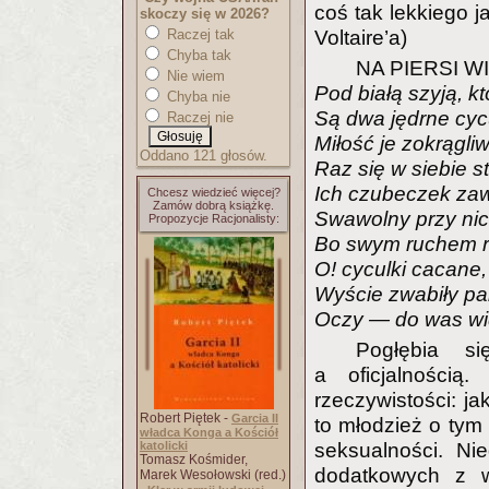
coś tak lekkiego 
skoczy się w 2026?
Raczej tak
Voltaire’a)
Chyba tak
NA PIERSI W
Nie wiem
Pod białą szyją, kt
Chyba nie
Są dwa jędrne cycul
Raczej nie
Miłość je zokrągli
Oddano 121 głosów.
Raz się w siebie st
Ich czubeczek za
Chcesz wiedzieć więcej?
Zamów dobrą książkę.
Swawolny przy nic
Propozycje Racjonalisty:
Bo swym ruchem ro
O! cyculki cacane, 
Wyście zwabiły pa
Oczy — do was wid
Pogłębia s
a oficjalnością
rzeczywistości: j
Robert Piętek -
Garcia II
to młodzież o tym 
władca Konga a Kościół
katolicki
seksualności. Ni
Tomasz Kośmider,
dodatkowych z w
Marek Wesołowski (red.)