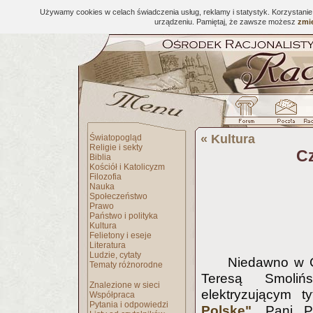
Używamy cookies w celach świadczenia usług, reklamy i statystyk. Korzystani
urządzeniu. Pamiętaj, że zawsze możesz
zmie
«
Kultura
Światopogląd
Religie i sekty
Cz
Biblia
Kościół i Katolicyzm
Filozofia
Nauka
Społeczeństwo
Prawo
Państwo i polityka
Kultura
Felietony i eseje
Literatura
Ludzie, cytaty
Niedawno w G
Tematy różnorodne
Teresą Smoliń
Znalezione w sieci
elektryzującym 
Współpraca
Pytania i odpowiedzi
Polskę"
. Pani P