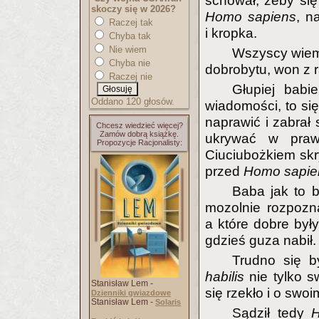
schował, żeby się
skoczy się w 2026?
Homo sapiens
, n
Raczej tak
i kropka.
Chyba tak
Nie wiem
Wszyscy wiemy
Chyba nie
dobrobytu, won z r
Raczej nie
Głupiej bab
Oddano 120 głosów.
wiadomości, to si
naprawić i zabrał 
Chcesz wiedzieć więcej?
Zamów dobrą książkę.
ukrywać w praw
Propozycje Racjonalisty:
Ciuciubożkiem skr
przed
Homo sapie
Baba jak to 
mozolnie rozpozna
a które dobre był
gdzieś guza nabił.
Trudno się b
habilis
nie tylko s
Stanisław Lem -
się rzekło i o swoi
Dzienniki gwiazdowe
Stanisław Lem -
Solaris
Sądził tedy