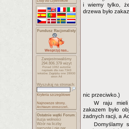
Listy od czytelników
i wiemy tylko, 
drzewa było zaka
Fundusz Racjonalisty
Wesprzyj nas..
Zarejestrowaliśmy
294.806.379
wizyt
Ponad 1062 autorów
napisało
dla nas 7343
tekstów.
Zajęłyby one 28930
stron A4
Wyszukaj na stronach:
nic przeciwko.)
Kryteria szczegółowe
W raju miel
Najnowsze strony..
Archiwum streszczeń..
zakazem było obj
Ostatnie wątki Forum
:
żadnych racji, a Ad
iluzja wolności
Domyślamy s
Wzór na liczby
parzyste i nie par..