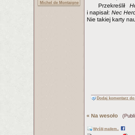
Michel de Montaigne
Przekreślił
H
i napisał:
Nec Herc
Nie takiej karty n
Dodaj komentarz do 
«
Na wesoło
(Publi
Wyślij mailem..