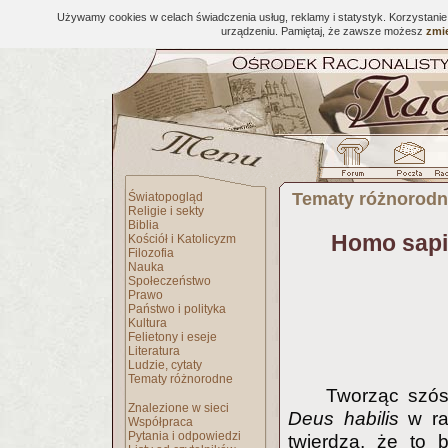
Używamy cookies w celach świadczenia usług, reklamy i statystyk. Korzystani
urządzeniu. Pamiętaj, że zawsze możesz
zmie
Tematy różnorod
Światopogląd
Religie i sekty
Biblia
Homo sapi
Kościół i Katolicyzm
Filozofia
Nauka
Społeczeństwo
Prawo
Państwo i polityka
Kultura
Felietony i eseje
Literatura
Ludzie, cytaty
Tematy różnorodne
Tworząc szós
Znalezione w sieci
Deus habilis
w ra
Współpraca
Pytania i odpowiedzi
twierdzą, że to b