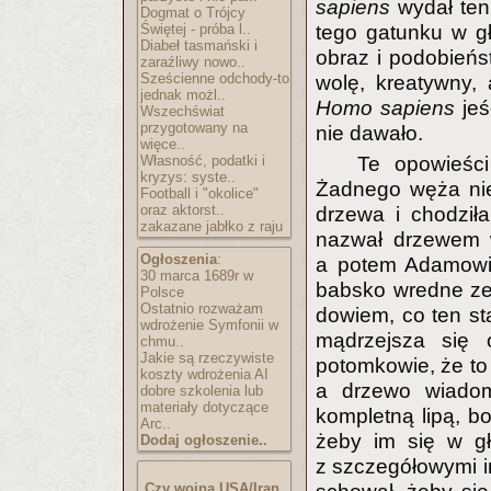
sapiens
wydał ten
Dogmat o Trójcy
Świętej - próba l..
tego gatunku w g
Diabeł tasmański i
obraz i podobieńs
zaraźliwy nowo..
Sześcienne odchody-to
wolę, kreatywny,
jednak możl..
Homo sapiens
jeś
Wszechświat
przygotowany na
nie dawało.
więce..
Własność, podatki i
Te opowieśc
kryzys: syste..
Żadnego węża nie 
Football i "okolice"
oraz aktorst..
drzewa i chodził
zakazane jabłko z raju
nazwał drzewem w
Ogłoszenia
:
a potem Adamowi 
30 marca 1689r w
babsko wredne zer
Polsce
Ostatnio rozważam
dowiem, co ten sta
wdrożenie Symfonii w
mądrzejsza się o
chmu..
Jakie są rzeczywiste
potomkowie, że to
koszty wdrożenia AI
a drzewo wiadom
dobre szkolenia lub
materiały dotyczące
kompletną lipą, b
Arc..
żeby im się w gł
Dodaj ogłoszenie..
z szczegółowymi i
Czy wojna USA/Iran