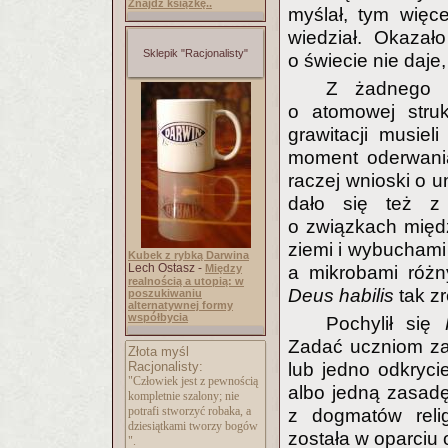
Znajdź książkę..
myślał, tym więc
wiedział. Okazał
Sklepik "Racjonalisty"
o świecie nie daje
Z żadnego 
o atomowej struk
grawitacji musie
moment oderwania
raczej wnioski o u
dało się też z
o związkach międz
ziemi i wybuchami
Kubek z rybką Darwina
Lech Ostasz -
Między
a mikrobami różn
realnością a utopią: w
Deus habilis
tak z
poszukiwaniu
alternatywnej formy
współbycia
Pochylił się
Zadać uczniom zad
Złota myśl
Racjonalisty:
lub jedno odkryci
"Człowiek jest z pewnością
albo jedną zasad
kompletnie szalony; nie
potrafi stworzyć robaka, a
z dogmatów relig
dziesiątkami tworzy bogów
została w oparciu
".