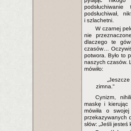
pytając nikogo
podsłuchiwanie
podsłuchiwał, ni
i szlachetni.
W czarnej pel
nie przeznaczon
dlaczego te gówn
czasów… Oczywiśc
potwora. Było to 
naszych czasów. Le
mówiło:
„Jeszcze
zimna."
Cynizm, nih
maskę i kierując
mówiła o swojej 
przekazywanych d
słów: „Jeśli jesteś