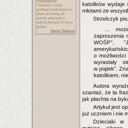
Racjonalisty:
katolików wydaje s
"Jesteśmy w stanie
przełknąć każde kłamstwo,
młotami ze wszystk
jakim nas karmią, ale
Strzelczyk pis
prawdy zażywamy w
małych dawkach, bo bywa
gorzka."
… może
Denis Diderot
zaproszenia n
WOŚP", "J
amerykański
o możliwości
wyrastały s
w piątek". Zn
katolikiem, ni
Autora wyraźn
szantaż, że ta fra
jak płachta na byk
Artykuł jest op
już uczniem i nie m
Dzieciaki w