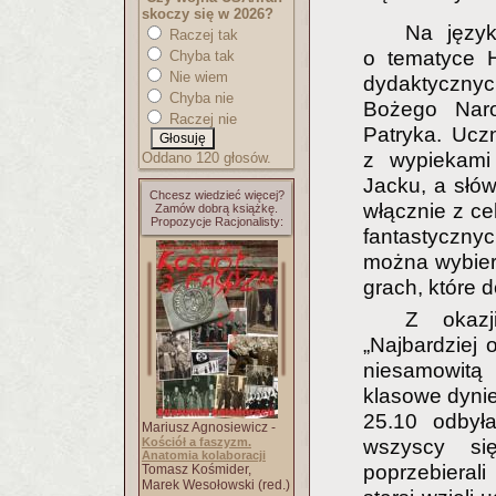
skoczy się w 2026?
Na język
Raczej tak
o tematyce H
Chyba tak
Nie wiem
dydaktyczny
Chyba nie
Bożego Naro
Raczej nie
Patryka. Ucz
z wypiekami
Oddano 120 głosów.
Jacku, a słó
Chcesz wiedzieć więcej?
włącznie z ce
Zamów dobrą książkę.
Propozycje Racjonalisty:
fantastyczny
można wybiera
grach, które 
Z okazj
„Najbardziej 
niesamowitą
klasowe dynie
25.10 odbył
Mariusz Agnosiewicz -
Kościół a faszyzm.
wszyscy się
Anatomia kolaboracji
poprzebieral
Tomasz Kośmider,
Marek Wesołowski (red.)