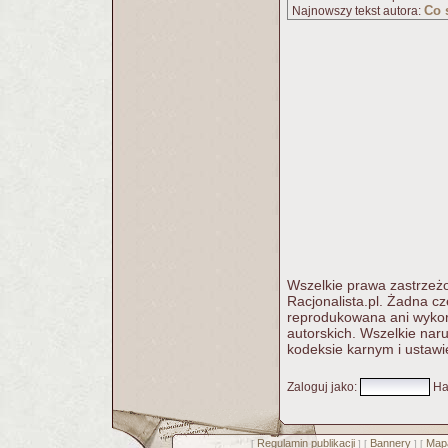
Co 
Najnowszy tekst autora:
Wszelkie prawa zastrzeżo
Racjonalista.pl. Żadna c
reprodukowana ani wykorz
autorskich. Wszelkie nar
kodeksie karnym i ustawi
Zaloguj jako
:
Ha
Regulamin publikacji
Bannery
Mapa
[
] [
] [