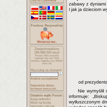
Listy od czytelników
zabawy z dyniami i
I jak ja dzieciom 
Fundusz Racjonalisty
Wesprzyj nas..
Zarejestrowaliśmy
294.889.030
wizyt
Ponad 1062 autorów
napisało
dla nas 7343
tekstów.
Zajęłyby one 28930
stron A4
Wyszukaj na stronach:
Kryteria szczegółowe
od prezydenta
Najnowsze strony..
Archiwum streszczeń..
Nie wymyślił 
Ostatnie wątki Forum
:
informuje: „Bisk
iluzja wolności
wytłuszczonym dr
Wzór na liczby
parzyste i nie par..