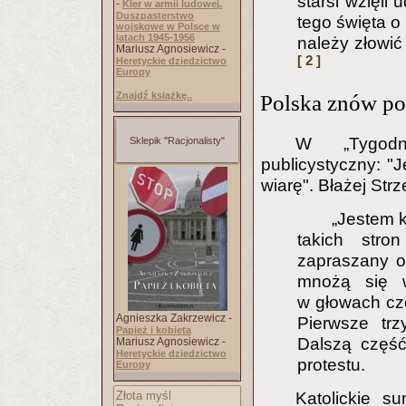
starsi wzięli
-
Kler w armii ludowej.
Duszpasterstwo
tego święta o
wojskowe w Polsce w
latach 1945-1956
należy złowić
Mariusz Agnosiewicz -
[ 2 ]
Heretyckie dziedzictwo
Europy
Znajdź książkę..
Polska znów po
W „Tygodn
Sklepik "Racjonalisty"
publicystyczny:
"J
wiarę". Błażej Strz
„Jestem 
takich str
zapraszany o
mnożą się w
w głowach czę
Agnieszka Zakrzewicz -
Pierwsze tr
Papież i kobieta
Dalszą część
Mariusz Agnosiewicz -
Heretyckie dziedzictwo
protestu.
Europy
Katolickie s
Złota myśl