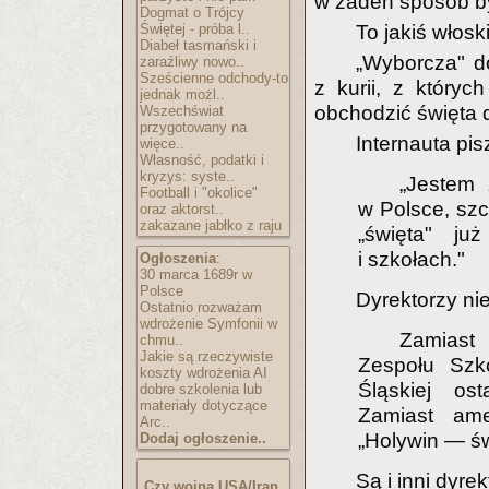
w żaden sposób by
Dogmat o Trójcy
Świętej - próba l..
To jakiś włosk
Diabeł tasmański i
„Wyborcza" d
zaraźliwy nowo..
Sześcienne odchody-to
z kurii, z któryc
jednak możl..
obchodzić święta 
Wszechświat
przygotowany na
Internauta pis
więce..
Własność, podatki i
kryzys: syste..
„Jestem 
Football i "okolice"
w Polsce, szc
oraz aktorst..
zakazane jabłko z raju
„święta" ju
i szkołach."
Ogłoszenia
:
30 marca 1689r w
Polsce
Dyrektorzy ni
Ostatnio rozważam
wdrożenie Symfonii w
Zamiast
chmu..
Jakie są rzeczywiste
Zespołu Szk
koszty wdrożenia AI
Śląskiej ost
dobre szkolenia lub
materiały dotyczące
Zamiast ame
Arc..
„Holywin — św
Dodaj ogłoszenie..
Są i inni dyrek
Czy wojna USA/Iran