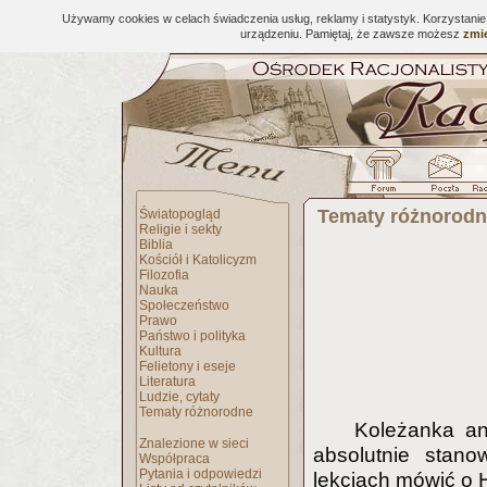
Używamy cookies w celach świadczenia usług, reklamy i statystyk. Korzystani
urządzeniu. Pamiętaj, że zawsze możesz
zmie
Tematy różnorod
Światopogląd
Religie i sekty
Biblia
Kościół i Katolicyzm
Filozofia
Nauka
Społeczeństwo
Prawo
Państwo i polityka
Kultura
Felietony i eseje
Literatura
Ludzie, cytaty
Tematy różnorodne
Koleżanka ang
Znalezione w sieci
absolutnie stan
Współpraca
Pytania i odpowiedzi
lekcjach mówić o H