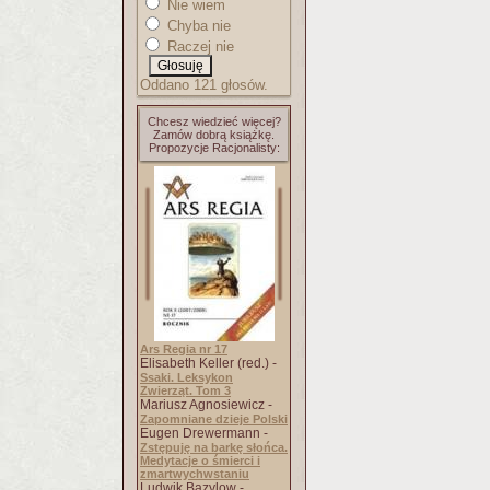
Nie wiem
Chyba nie
Raczej nie
Oddano 121 głosów.
Chcesz wiedzieć więcej?
Zamów dobrą książkę.
Propozycje Racjonalisty:
Ars Regia nr 17
Elisabeth Keller (red.) -
Ssaki. Leksykon
Zwierząt. Tom 3
Mariusz Agnosiewicz -
Zapomniane dzieje Polski
Eugen Drewermann -
Zstępuję na barkę słońca.
Medytacje o śmierci i
zmartwychwstaniu
Ludwik Bazylow -