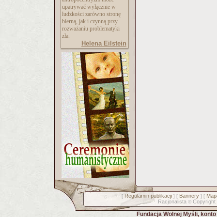
upatrywać wyłącznie w
ludzkości zarówno stronę
bierną, jak i czynną przy
rozważaniu problematyki
zła.
Helena Eilstein
Regulamin publikacji
Bannery
Mapa
[
] [
] [
Racjonalista
Copyright
©
Fundacja Wolnej Myśli, kont