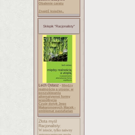
Obalenie caratu
Znajdź książkę..
Sklepik "Racjonalisty"
Lech Ostasz -
Między
realnością a utopią: w
poszukiwaniu
alternatywnej formy
współbycia
Czuję dotyk Jego
Makaronowych Macek -
emblemat pastafarian
Złota myśl
Racjonalisty:
W istocie, tylko naiwny
antropocentryzm może