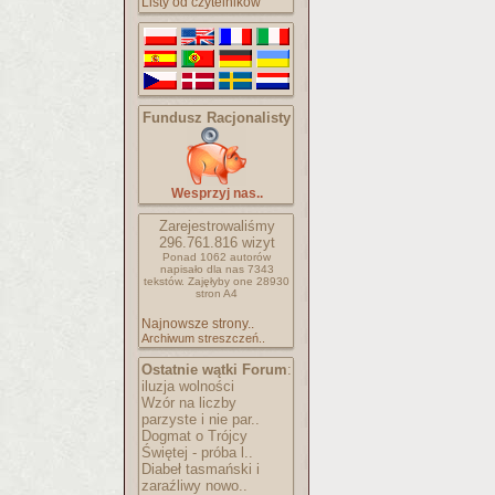
Listy od czytelników
Fundusz Racjonalisty
Wesprzyj nas..
Zarejestrowaliśmy
296.761.816
wizyt
Ponad 1062 autorów
napisało
dla nas 7343
tekstów.
Zajęłyby one 28930
stron A4
Najnowsze strony..
Archiwum streszczeń..
Ostatnie wątki Forum
:
iluzja wolności
Wzór na liczby
parzyste i nie par..
Dogmat o Trójcy
Świętej - próba l..
Diabeł tasmański i
zaraźliwy nowo..