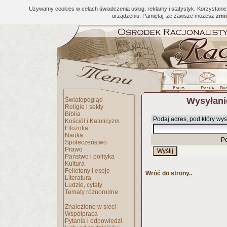
Używamy cookies w celach świadczenia usług, reklamy i statystyk. Korzystani
urządzeniu. Pamiętaj, że zawsze możesz
zmie
Wysyłani
Światopogląd
Religie i sekty
Biblia
Podaj adres, pod który wys
Kościół i Katolicyzm
Filozofia
Nauka
P
Społeczeństwo
Prawo
Państwo i polityka
Kultura
Felietony i eseje
Wróć do strony..
Literatura
Ludzie, cytaty
Tematy różnorodne
Znalezione w sieci
Współpraca
Pytania i odpowiedzi