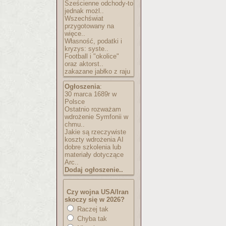
Sześcienne odchody-to
jednak możl..
Wszechświat
przygotowany na
więce..
Własność, podatki i
kryzys: syste..
Football i "okolice"
oraz aktorst..
zakazane jabłko z raju
Ogłoszenia
:
30 marca 1689r w
Polsce
Ostatnio rozważam
wdrożenie Symfonii w
chmu..
Jakie są rzeczywiste
koszty wdrożenia AI
dobre szkolenia lub
materiały dotyczące
Arc..
Dodaj ogłoszenie..
Czy wojna USA/Iran
skoczy się w 2026?
Raczej tak
Chyba tak