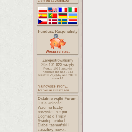
Listy od czytelników
Fundusz Racjonalisty
Wesprzyj nas..
Zarejestrowaliśmy
295.101.823
wizyty
Ponad 1062 autorów
napisało
dla nas 7343
tekstów.
Zajęłyby one 28930
stron A4
Najnowsze strony..
Archiwum streszczeń..
Ostatnie wątki Forum
:
iluzja wolności
Wzór na liczby
parzyste i nie par..
Dogmat o Trójcy
Świętej - próba l..
Diabeł tasmański i
zaraźliwy nowo..