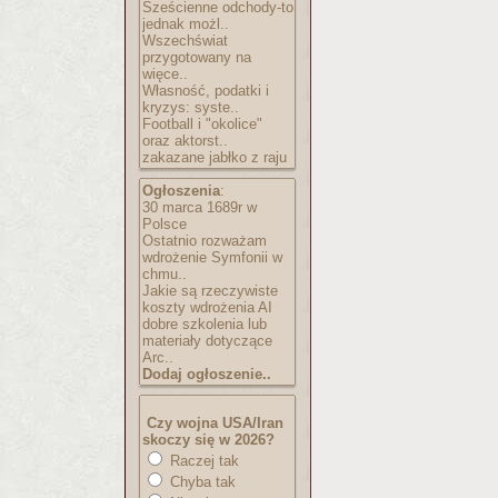
Sześcienne odchody-to
jednak możl..
Wszechświat
przygotowany na
więce..
Własność, podatki i
kryzys: syste..
Football i "okolice"
oraz aktorst..
zakazane jabłko z raju
Ogłoszenia
:
30 marca 1689r w
Polsce
Ostatnio rozważam
wdrożenie Symfonii w
chmu..
Jakie są rzeczywiste
koszty wdrożenia AI
dobre szkolenia lub
materiały dotyczące
Arc..
Dodaj ogłoszenie..
Czy wojna USA/Iran
skoczy się w 2026?
Raczej tak
Chyba tak