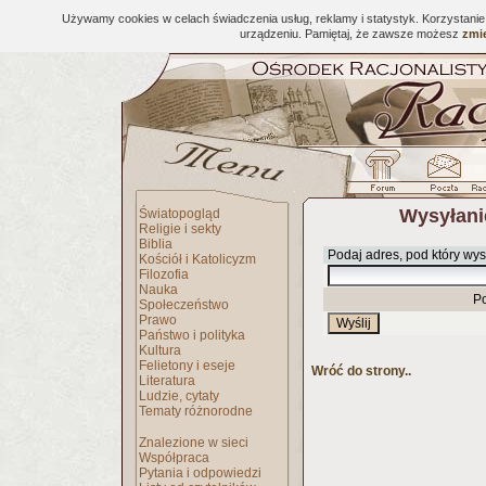
Używamy cookies w celach świadczenia usług, reklamy i statystyk. Korzystani
urządzeniu. Pamiętaj, że zawsze możesz
zmie
Wysyłani
Światopogląd
Religie i sekty
Biblia
Podaj adres, pod który wys
Kościół i Katolicyzm
Filozofia
Nauka
P
Społeczeństwo
Prawo
Państwo i polityka
Kultura
Felietony i eseje
Wróć do strony..
Literatura
Ludzie, cytaty
Tematy różnorodne
Znalezione w sieci
Współpraca
Pytania i odpowiedzi