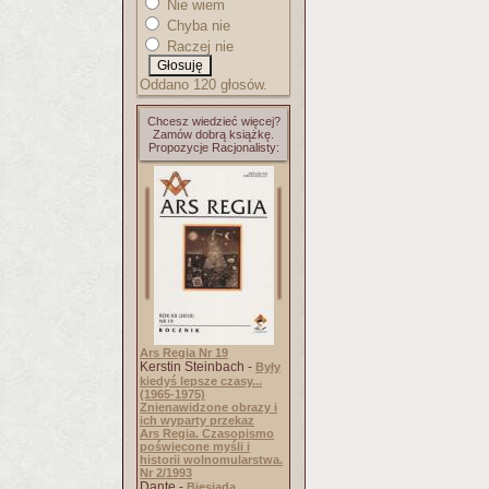
Nie wiem
Chyba nie
Raczej nie
Oddano 120 głosów.
Chcesz wiedzieć więcej?
Zamów dobrą książkę.
Propozycje Racjonalisty:
Ars Regia Nr 19
Kerstin Steinbach -
Były
kiedyś lepsze czasy...
(1965-1975)
Znienawidzone obrazy i
ich wyparty przekaz
Ars Regia. Czasopismo
poświęcone myśli i
historii wolnomularstwa.
Nr 2/1993
Dante -
Biesiada