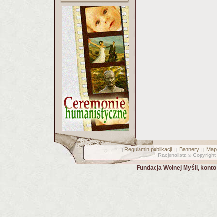
Regulamin publikacji
Bannery
Mapa
[
] [
] [
Racjonalista
Copyright
©
Fundacja Wolnej Myśli, kont