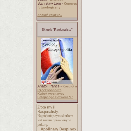
Stanisław Lem -
Kongres
futurologiczny
Znajdź książkę..
Sklepik "Racjonalisty"
Anatol France -
Kościół a
Rzeczpospolita
Kubek wyznawcy
Latającego Potwora S.:
Złota myśl
Racjonalisty:
Najpiękniejszym skarbem
jest rozum oprawiony w
pokorę.
Apolinary Despinox