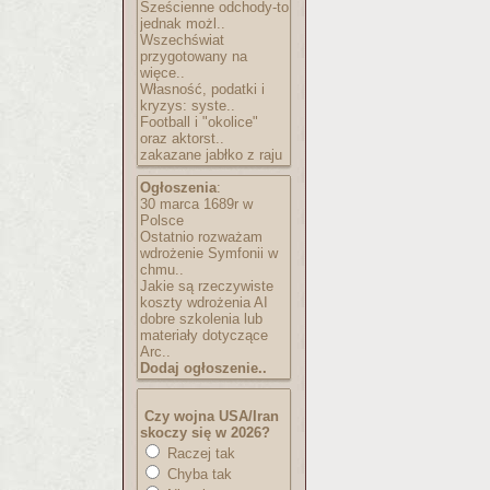
Sześcienne odchody-to
jednak możl..
Wszechświat
przygotowany na
więce..
Własność, podatki i
kryzys: syste..
Football i "okolice"
oraz aktorst..
zakazane jabłko z raju
Ogłoszenia
:
30 marca 1689r w
Polsce
Ostatnio rozważam
wdrożenie Symfonii w
chmu..
Jakie są rzeczywiste
koszty wdrożenia AI
dobre szkolenia lub
materiały dotyczące
Arc..
Dodaj ogłoszenie..
Czy wojna USA/Iran
skoczy się w 2026?
Raczej tak
Chyba tak