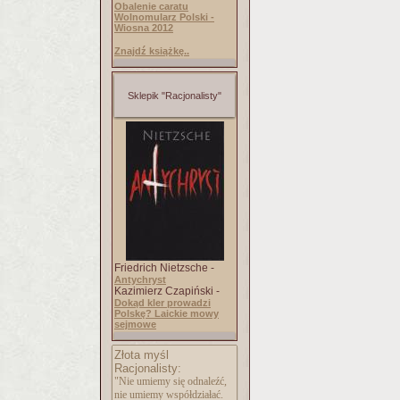
Obalenie caratu
Wolnomularz Polski -
Wiosna 2012
Znajdź książkę..
Sklepik "Racjonalisty"
Friedrich Nietzsche -
Antychryst
Kazimierz Czapiński -
Dokąd kler prowadzi
Polskę? Laickie mowy
sejmowe
Złota myśl
Racjonalisty:
"Nie umiemy się odnaleźć,
nie umiemy współdziałać.