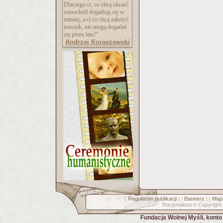
Dlaczego ci, co chcą ukraść
samochód dogadują się w
minutę, a ci co chcą założyć
trawnik, nie mogą dogadać
się przez lata?"
Andrzej Koraszewski
Regulamin publikacji
Bannery
Mapa
[
] [
] [
Racjonalista
Copyright
©
Fundacja Wolnej Myśli, kont