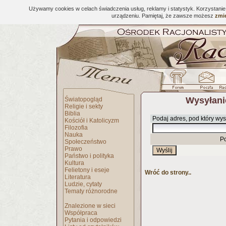
Używamy cookies w celach świadczenia usług, reklamy i statystyk. Korzystani
urządzeniu. Pamiętaj, że zawsze możesz
zmie
Wysyłani
Światopogląd
Religie i sekty
Biblia
Podaj adres, pod który wys
Kościół i Katolicyzm
Filozofia
Nauka
P
Społeczeństwo
Prawo
Państwo i polityka
Kultura
Felietony i eseje
Wróć do strony..
Literatura
Ludzie, cytaty
Tematy różnorodne
Znalezione w sieci
Współpraca
Pytania i odpowiedzi