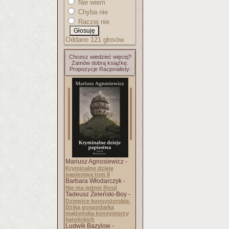
Nie wiem
Chyba nie
Raczej nie
Oddano 121 głosów.
Chcesz wiedzieć więcej?
Zamów dobrą książkę.
Propozycje Racjonalisty:
Mariusz Agnosiewicz -
Kryminalne dzieje
papiestwa tom II
Barbara Włodarczyk -
Nie ma jednej Rosji
Tadeusz Żeleński-Boy -
Dziewice konsystorskie.
Dzika gospodarka
małżeńska konsystorzy
katolickich
Ludwik Bazylow -