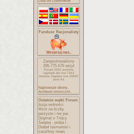
Listy od czytelników
Fundusz Racjonalisty
Wesprzyj nas..
Zarejestrowaliśmy
295.775.676
wizyt
Ponad 1062 autorów
napisało
dla nas 7343
tekstów.
Zajęłyby one 28930
stron A4
Najnowsze strony..
Archiwum streszczeń..
Ostatnie wątki Forum
:
iluzja wolności
Wzór na liczby
parzyste i nie par..
Dogmat o Trójcy
Świętej - próba l..
Diabeł tasmański i
zaraźliwy nowo..