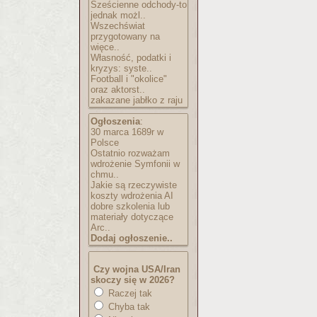
Sześcienne odchody-to
jednak możl..
Wszechświat
przygotowany na
więce..
Własność, podatki i
kryzys: syste..
Football i "okolice"
oraz aktorst..
zakazane jabłko z raju
Ogłoszenia
:
30 marca 1689r w
Polsce
Ostatnio rozważam
wdrożenie Symfonii w
chmu..
Jakie są rzeczywiste
koszty wdrożenia AI
dobre szkolenia lub
materiały dotyczące
Arc..
Dodaj ogłoszenie..
Czy wojna USA/Iran
skoczy się w 2026?
Raczej tak
Chyba tak