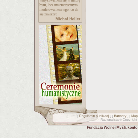
wmyśliwaniem się w naturę
bytu, lecz matematycznym
modelowaniem tego, co da
się zmierzyć
Michał Heller
Regulamin publikacji
Bannery
Mapa
[
] [
] [
Racjonalista
Copyright
©
Fundacja Wolnej Myśli, kont