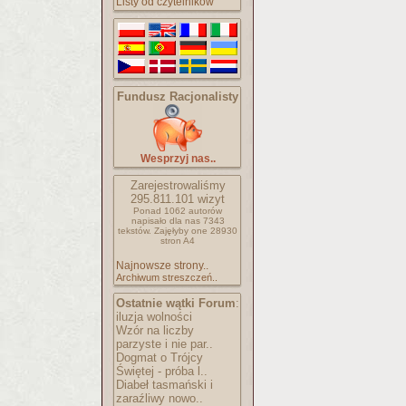
Listy od czytelników
Fundusz Racjonalisty
Wesprzyj nas..
Zarejestrowaliśmy
295.811.101
wizyt
Ponad 1062 autorów
napisało
dla nas 7343
tekstów.
Zajęłyby one 28930
stron A4
Najnowsze strony..
Archiwum streszczeń..
Ostatnie wątki Forum
:
iluzja wolności
Wzór na liczby
parzyste i nie par..
Dogmat o Trójcy
Świętej - próba l..
Diabeł tasmański i
zaraźliwy nowo..