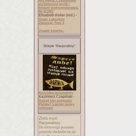
Ars Regia. Czasopismo
poświęcone myśli i
historii wolnomularstwa.
Nr 2/1993
Elisabeth Keller (red.) -
Ssaki. Leksykon
Zwierząt. Tom 3
Znajdź książkę..
Sklepik "Racjonalisty"
Koszulka racjonalisty
Kazimierz Czapiński -
Dokąd kler prowadzi
Polskę? Laickie mowy
sejmowe
Złota myśl
Racjonalisty:
Do istotowego poznania
przyrody dochodzi się nie