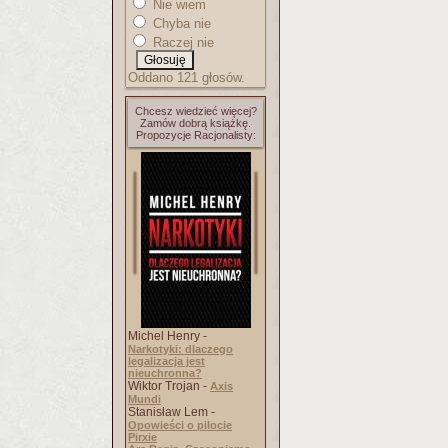
Nie wiem
Chyba nie
Raczej nie
Oddano 121 głosów.
Chcesz wiedzieć więcej?
Zamów dobrą książkę.
Propozycje Racjonalisty:
Michel Henry -
Narkotyki: dlaczego
legalizacja jest
nieuchronna?
Wiktor Trojan -
Axis
Mundi
Stanisław Lem -
Opowieści o pilocie
Pirxie