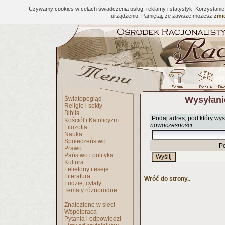
Używamy cookies w celach świadczenia usług, reklamy i statystyk. Korzystani
urządzeniu. Pamiętaj, że zawsze możesz
zmie
Wysyłani
Światopogląd
Religie i sekty
Biblia
Podaj adres, pod który wys
Kościół i Katolicyzm
nowoczesności
:
Filozofia
Nauka
Społeczeństwo
P
Prawo
Państwo i polityka
Kultura
Felietony i eseje
Literatura
Wróć do strony..
Ludzie, cytaty
Tematy różnorodne
Znalezione w sieci
Współpraca
Pytania i odpowiedzi