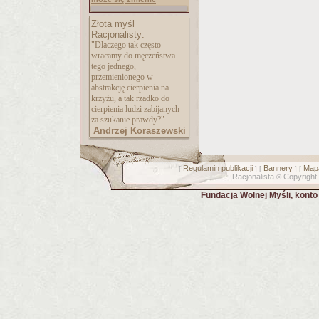
Złota myśl
Racjonalisty:
"Dlaczego tak często
wracamy do męczeństwa
tego jednego,
przemienionego w
abstrakcję cierpienia na
krzyżu, a tak rzadko do
cierpienia ludzi zabijanych
za szukanie prawdy?"
Andrzej Koraszewski
Regulamin publikacji
Bannery
Mapa
[
] [
] [
Racjonalista
Copyright
©
Fundacja Wolnej Myśli, kont