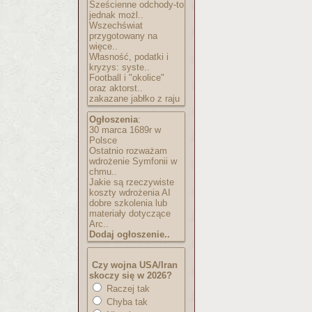
Sześcienne odchody-to
jednak możl..
Wszechświat
przygotowany na
więce..
Własność, podatki i
kryzys: syste..
Football i "okolice"
oraz aktorst..
zakazane jabłko z raju
Ogłoszenia
:
30 marca 1689r w
Polsce
Ostatnio rozważam
wdrożenie Symfonii w
chmu..
Jakie są rzeczywiste
koszty wdrożenia AI
dobre szkolenia lub
materiały dotyczące
Arc..
Dodaj ogłoszenie..
Czy wojna USA/Iran
skoczy się w 2026?
Raczej tak
Chyba tak