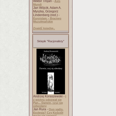
Wiktor Trojan -
Axis
Mundi
Jan Wójcik, Adam A.
Myszka, Grzegorz
Lindenberg (red.) -
Euroislam – Bractwo
Muzułmańskie
Znajdź książkę..
Sklepik "Racjonalisty"
Andrzej Koraszewski -
I
z wichru odezwał się
Pan... Darwin, czuj się
odwołany
Jan Rura -
Quo vadis,
Ecclesia? Czy Kościół
może się zmienić