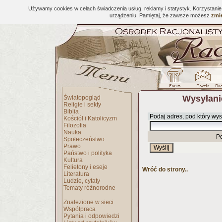
Używamy cookies w celach świadczenia usług, reklamy i statystyk. Korzystani
urządzeniu. Pamiętaj, że zawsze możesz
zmie
Wysyłani
Światopogląd
Religie i sekty
Biblia
Podaj adres, pod który wys
Kościół i Katolicyzm
Filozofia
Nauka
P
Społeczeństwo
Prawo
Państwo i polityka
Kultura
Felietony i eseje
Wróć do strony..
Literatura
Ludzie, cytaty
Tematy różnorodne
Znalezione w sieci
Współpraca
Pytania i odpowiedzi