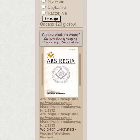
Nie wiem
Chyba nie
Raczej nie
Oddano 120 głosów.
Chcesz wiedzieć więcej?
Zamów dobrą książkę.
Propozycje Racjonalisty:
Ars Regia. Czasopismo
poświęcone myśli i
historii wolnomularstwa.
Nr 1/1992
Ars Regia. Czasopismo
poświęcone myśli i
historii wolnomularstwa.
Nr 2/1993
Wojciech Giełżyński -
Wschód Wielkiego
Wschodu