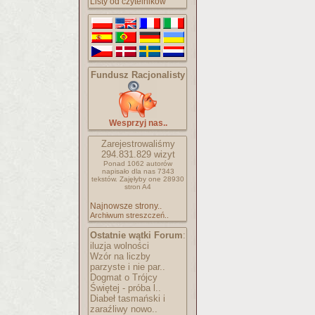
Listy od czytelników
Fundusz Racjonalisty
Wesprzyj nas..
Zarejestrowaliśmy
294.831.829
wizyt
Ponad 1062 autorów
napisało
dla nas 7343
tekstów.
Zajęłyby one 28930
stron A4
Najnowsze strony..
Archiwum streszczeń..
Ostatnie wątki Forum
:
iluzja wolności
Wzór na liczby
parzyste i nie par..
Dogmat o Trójcy
Świętej - próba l..
Diabeł tasmański i
zaraźliwy nowo..