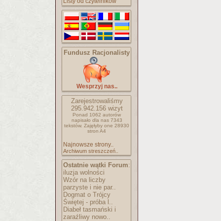
Listy od czytelników
Fundusz Racjonalisty
Wesprzyj nas..
Zarejestrowaliśmy
295.942.156
wizyt
Ponad 1062 autorów
napisało
dla nas 7343
tekstów.
Zajęłyby one 28930
stron A4
Najnowsze strony..
Archiwum streszczeń..
Ostatnie wątki Forum
:
iluzja wolności
Wzór na liczby
parzyste i nie par..
Dogmat o Trójcy
Świętej - próba l..
Diabeł tasmański i
zaraźliwy nowo..