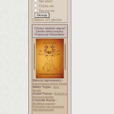
Nie wiem
Chyba nie
Raczej nie
Oddano 121 głosów.
Chcesz wiedzieć więcej?
Zamów dobrą książkę.
Propozycje Racjonalisty:
Mariusz Agnosiewicz -
Zapomniane dzieje Polski
Wiktor Trojan -
Axis
Mundi
Anatol France -
Kościół a
Rzeczpospolita
Charlotte Roche -
Modlitwy waginy
Prowadzę się rozumnie
(dla kierowców)