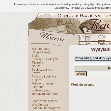
Używamy cookies w celach świadczenia usług, reklamy i statystyk. Korzystani
urządzeniu. Pamiętaj, że zawsze możesz
zmie
Wysyłani
Światopogląd
Religie i sekty
Biblia
Podaj adres, pod który wys
Kościół i Katolicyzm
Filozofia
Nauka
P
Społeczeństwo
Prawo
Państwo i polityka
Kultura
Felietony i eseje
Wróć do strony..
Literatura
Ludzie, cytaty
Tematy różnorodne
Znalezione w sieci
Współpraca
Pytania i odpowiedzi