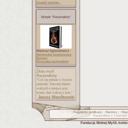
Znajdź książkę..
Sklepik "Racjonalisty"
Mariusz Agnosiewicz -
Heretyckie dziedzictwo
Europy
Koszulka racjonalisty
Złota myśl
Racjonalisty:
"Coś się jednak w świecie
zmieniło. Dawniej błaźni
walczyli o miejsce przy
tronie; dziś walczą o tron."
Janusz Wasylkowski
Regulamin publikacji
Bannery
Mapa
[
] [
] [
Racjonalista
Copyright
©
Fundacja Wolnej Myśli, kont