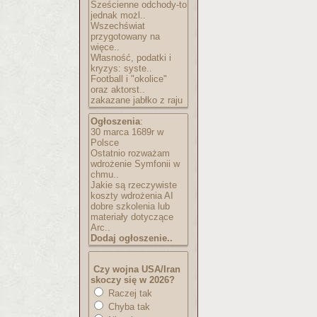
Sześcienne odchody-to
jednak możl..
Wszechświat
przygotowany na
więce..
Własność, podatki i
kryzys: syste..
Football i "okolice"
oraz aktorst..
zakazane jabłko z raju
Ogłoszenia
:
30 marca 1689r w
Polsce
Ostatnio rozważam
wdrożenie Symfonii w
chmu..
Jakie są rzeczywiste
koszty wdrożenia AI
dobre szkolenia lub
materiały dotyczące
Arc..
Dodaj ogłoszenie..
Czy wojna USA/Iran
skoczy się w 2026?
Raczej tak
Chyba tak