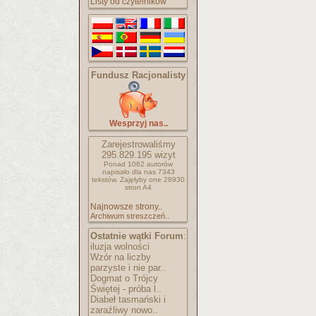
Listy od czytelników
Fundusz Racjonalisty
Wesprzyj nas..
Zarejestrowaliśmy
295.829.195
wizyt
Ponad 1062 autorów
napisało
dla nas 7343
tekstów.
Zajęłyby one 28930
stron A4
Najnowsze strony..
Archiwum streszczeń..
Ostatnie wątki Forum
:
iluzja wolności
Wzór na liczby
parzyste i nie par..
Dogmat o Trójcy
Świętej - próba l..
Diabeł tasmański i
zaraźliwy nowo..