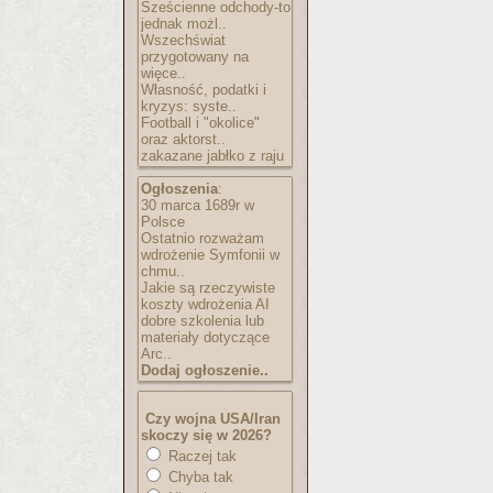
Sześcienne odchody-to
jednak możl..
Wszechświat
przygotowany na
więce..
Własność, podatki i
kryzys: syste..
Football i "okolice"
oraz aktorst..
zakazane jabłko z raju
Ogłoszenia
:
30 marca 1689r w
Polsce
Ostatnio rozważam
wdrożenie Symfonii w
chmu..
Jakie są rzeczywiste
koszty wdrożenia AI
dobre szkolenia lub
materiały dotyczące
Arc..
Dodaj ogłoszenie..
Czy wojna USA/Iran
skoczy się w 2026?
Raczej tak
Chyba tak