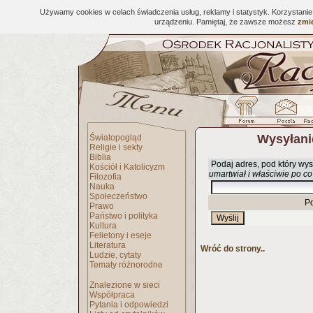
Używamy cookies w celach świadczenia usług, reklamy i statystyk. Korzystani
urządzeniu. Pamiętaj, że zawsze możesz
zmie
Wysyłani
Światopogląd
Religie i sekty
Biblia
Podaj adres, pod który wys
Kościół i Katolicyzm
umartwiał i właściwie po co
Filozofia
Nauka
Społeczeństwo
P
Prawo
Państwo i polityka
Kultura
Felietony i eseje
Literatura
Wróć do strony..
Ludzie, cytaty
Tematy różnorodne
Znalezione w sieci
Współpraca
Pytania i odpowiedzi