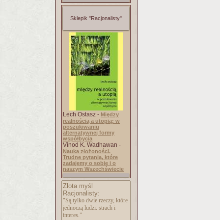
Sklepik "Racjonalisty"
Lech Ostasz -
Między
realnością a utopią: w
poszukiwaniu
alternatywnej formy
współbycia
Vinod K. Wadhawan -
Nauka złożoności.
Trudne pytania, które
zadajemy o sobie i o
naszym Wszechświecie
Złota myśl
Racjonalisty:
"Są tylko dwie rzeczy, które
jednoczą ludzi: strach i
interes."