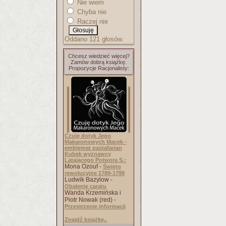
Nie wiem
Chyba nie
Raczej nie
Oddano 121 głosów.
Chcesz wiedzieć więcej?
Zamów dobrą książkę.
Propozycje Racjonalisty:
Czuję dotyk Jego
Makaronowych Macek -
emblemat pastafarian
Kubek wyznawcy
Latającego Potwora S.:
Mona Ozouf -
Święto
rewolucyjne 1789-1799
Ludwik Bazylow -
Obalenie caratu
Wanda Krzemińska i
Piotr Nowak (red) -
Przestrzenie informacji
Znajdź książkę..