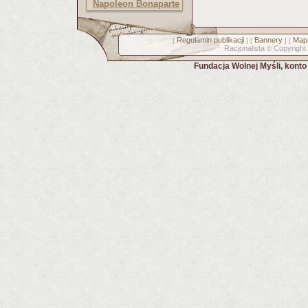
Napoleon Bonaparte
Regulamin publikacji
Bannery
Mapa
[
] [
] [
Racjonalista
Copyright
©
Fundacja Wolnej Myśli, kont