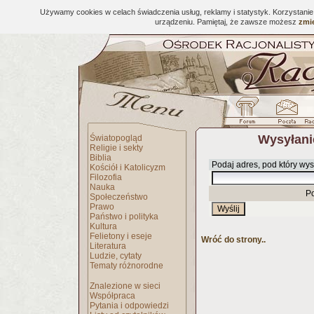
Używamy cookies w celach świadczenia usług, reklamy i statystyk. Korzystani
urządzeniu. Pamiętaj, że zawsze możesz
zmie
Wysyłani
Światopogląd
Religie i sekty
Biblia
Podaj adres, pod który wys
Kościół i Katolicyzm
Filozofia
Nauka
P
Społeczeństwo
Prawo
Państwo i polityka
Kultura
Felietony i eseje
Wróć do strony..
Literatura
Ludzie, cytaty
Tematy różnorodne
Znalezione w sieci
Współpraca
Pytania i odpowiedzi