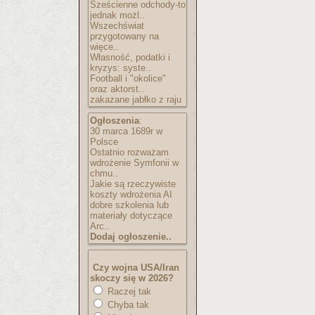
Sześcienne odchody-to
jednak możl..
Wszechświat
przygotowany na
więce..
Własność, podatki i
kryzys: syste..
Football i "okolice"
oraz aktorst..
zakazane jabłko z raju
Ogłoszenia
:
30 marca 1689r w
Polsce
Ostatnio rozważam
wdrożenie Symfonii w
chmu..
Jakie są rzeczywiste
koszty wdrożenia AI
dobre szkolenia lub
materiały dotyczące
Arc..
Dodaj ogłoszenie..
Czy wojna USA/Iran
skoczy się w 2026?
Raczej tak
Chyba tak