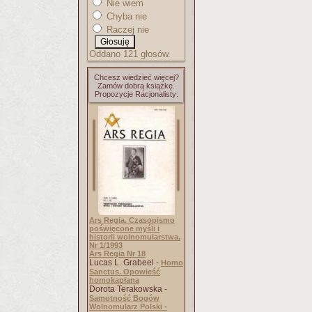
Nie wiem
Chyba nie
Raczej nie
Oddano 121 głosów.
Chcesz wiedzieć więcej?
Zamów dobrą książkę.
Propozycje Racjonalisty:
Ars Regia. Czasopismo
poświęcone myśli i
historii wolnomularstwa.
Nr 1/1993
Ars Regia Nr 18
Lucas L. Grabeel -
Homo
Sanctus. Opowieść
homokapłana
Dorota Terakowska -
Samotność Bogów
Wolnomularz Polski -