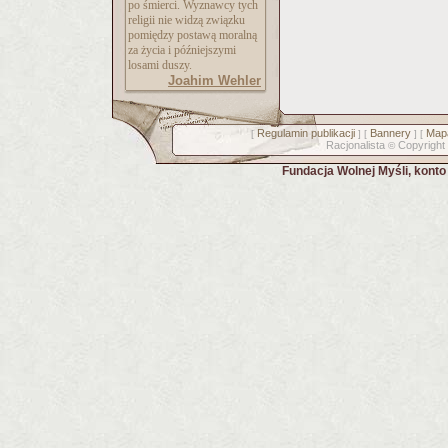
po śmierci. Wyznawcy tych
religii nie widzą związku
pomiędzy postawą moralną
za życia i późniejszymi
losami duszy.
Joahim Wehler
Regulamin publikacji
Bannery
Mapa
[
] [
] [
Racjonalista
Copyright
©
Fundacja Wolnej Myśli, kont