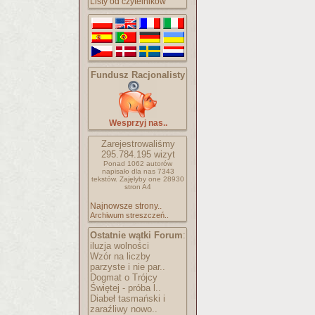
Listy od czytelników
Fundusz Racjonalisty
Wesprzyj nas..
Zarejestrowaliśmy
295.784.195
wizyt
Ponad 1062 autorów
napisało
dla nas 7343
tekstów.
Zajęłyby one 28930
stron A4
Najnowsze strony..
Archiwum streszczeń..
Ostatnie wątki Forum
:
iluzja wolności
Wzór na liczby
parzyste i nie par..
Dogmat o Trójcy
Świętej - próba l..
Diabeł tasmański i
zaraźliwy nowo..