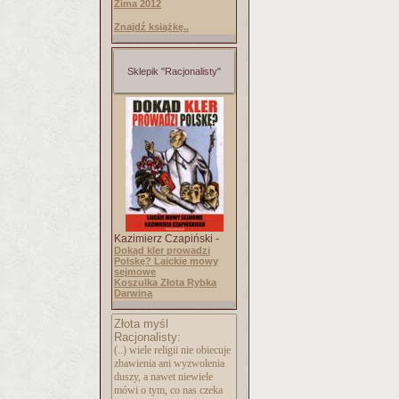
Zima 2012
Znajdź książkę..
Sklepik "Racjonalisty"
Kazimierz Czapiński -
Dokąd kler prowadzi
Polskę? Laickie mowy
sejmowe
Koszulka Złota Rybka
Darwina
Złota myśl
Racjonalisty:
(..) wiele religii nie obiecuje
zbawienia ani wyzwolenia
duszy, a nawet niewiele
mówi o tym, co nas czeka