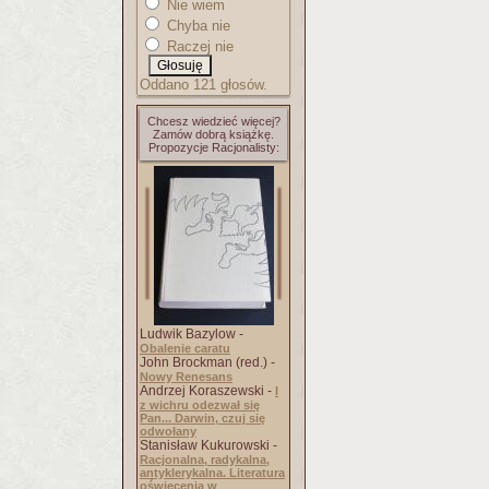
Nie wiem
Chyba nie
Raczej nie
Oddano 121 głosów.
Chcesz wiedzieć więcej?
Zamów dobrą książkę.
Propozycje Racjonalisty:
Ludwik Bazylow -
Obalenie caratu
John Brockman (red.) -
Nowy Renesans
Andrzej Koraszewski -
I
z wichru odezwał się
Pan... Darwin, czuj się
odwołany
Stanisław Kukurowski -
Racjonalna, radykalna,
antyklerykalna. Literatura
oświecenia w