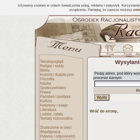
Używamy cookies w celach świadczenia usług, reklamy i statystyk. Korzystani
urządzeniu. Pamiętaj, że zawsze możesz
zmie
Wysyłani
Światopogląd
Religie i sekty
Biblia
Podaj adres, pod który wys
Kościół i Katolicyzm
procesie karnym
:
Filozofia
Nauka
Społeczeństwo
P
Prawo
Państwo i polityka
Kultura
Felietony i eseje
Literatura
Wróć do strony..
Ludzie, cytaty
Tematy różnorodne
Znalezione w sieci
Współpraca
Pytania i odpowiedzi