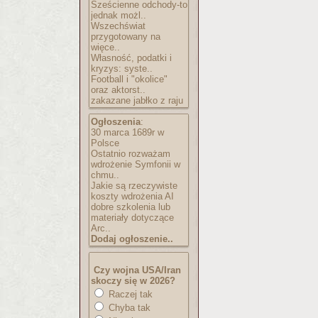
Sześcienne odchody-to
jednak możl..
Wszechświat
przygotowany na
więce..
Własność, podatki i
kryzys: syste..
Football i "okolice"
oraz aktorst..
zakazane jabłko z raju
Ogłoszenia
:
30 marca 1689r w
Polsce
Ostatnio rozważam
wdrożenie Symfonii w
chmu..
Jakie są rzeczywiste
koszty wdrożenia AI
dobre szkolenia lub
materiały dotyczące
Arc..
Dodaj ogłoszenie..
Czy wojna USA/Iran
skoczy się w 2026?
Raczej tak
Chyba tak