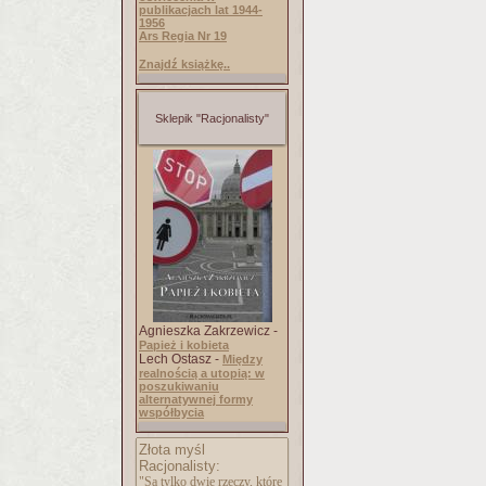
publikacjach lat 1944-
1956
Ars Regia Nr 19
Znajdź książkę..
Sklepik "Racjonalisty"
Agnieszka Zakrzewicz -
Papież i kobieta
Lech Ostasz -
Między
realnością a utopią: w
poszukiwaniu
alternatywnej formy
współbycia
Złota myśl
Racjonalisty:
"Są tylko dwie rzeczy, które