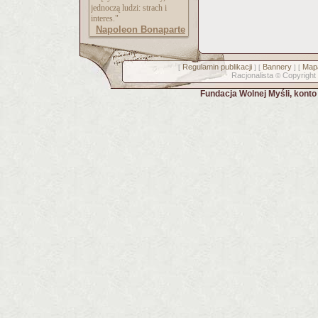
jednoczą ludzi: strach i
interes."
Napoleon Bonaparte
Regulamin publikacji
Bannery
Mapa
[
] [
] [
Racjonalista
Copyright
©
Fundacja Wolnej Myśli, kont