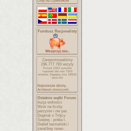
Listy od czytelników
Fundusz Racjonalisty
Wesprzyj nas..
Zarejestrowaliśmy
296.777.793
wizyty
Ponad 1062 autorów
napisało
dla nas 7343
tekstów.
Zajęłyby one 28930
stron A4
Najnowsze strony..
Archiwum streszczeń..
Ostatnie wątki Forum
:
iluzja wolności
Wzór na liczby
parzyste i nie par..
Dogmat o Trójcy
Świętej - próba l..
Diabeł tasmański i
zaraźliwy nowo..