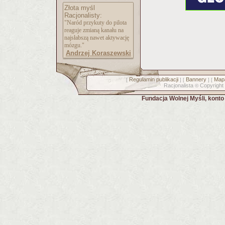
Złota myśl
Racjonalisty:
"Naród przykuty do pilota
reaguje zmianą kanału na
najsłabszą nawet aktywację
mózgu."
Andrzej Koraszewski
Regulamin publikacji
Bannery
Mapa
[
] [
] [
Racjonalista
Copyright
©
Fundacja Wolnej Myśli, kont