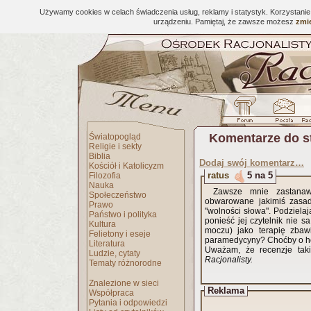
Używamy cookies w celach świadczenia usług, reklamy i statystyk. Korzystani
urządzeniu. Pamiętaj, że zawsze możesz
zmie
Komentarze do s
Światopogląd
Religie i sekty
Biblia
Dodaj swój komentarz…
Kościół i Katolicyzm
ratus
5 na 5
Filozofia
Nauka
Zawsze mnie zastanawi
Społeczeństwo
obwarowane jakimiś zasada
Prawo
"wolności słowa". Podziela
Państwo i polityka
ponieść jej czytelnik nie s
Kultura
moczu) jako terapię zbaw
Felietony i eseje
paramedycyny? Choćby o h
Literatura
Uważam, że recenzje taki
Ludzie, cytaty
Racjonalisty.
Tematy różnorodne
Znalezione w sieci
Reklama
Współpraca
Pytania i odpowiedzi