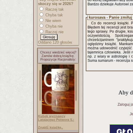
do ktorej zagladam aby dow
skoczy się w 2026?
Bardzo dziekuje Autorowi za 
Raczej tak
Chyba tak
kurosava - Panie zmiłuj
Nie wiem
Co do recencji książki. 
Chyba nie
Błędem tej recenzji jest br
tego sprawy. Po drugie, ks
Raczej nie
oczywistością. Spotrzeg
chrześcijaninem "praktyku
Oddano 120 głosów.
oględziny książki. Mankam
można udowodnić czyjejść 
tajemnica człowieka. Jeśli 
Chcesz wiedzieć więcej?
Zamów dobrą książkę.
np. z wiary w astrologię i 
Propozycje Racjonalisty:
Suma sumarum - recenzja s
Aby d
Zaloguj j
Je
Kubek wyznawcy
Latającego Potwora S.:
Znajdź książkę..