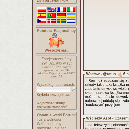
Listy od czytelników
Fundusz Racjonalisty
Wesprzyj nas..
Zarejestrowaliśmy
294.821.945
wizyt
Ponad 1062 autorów
napisało
dla nas 7343
Wacław - @ratus
6 n
tekstów.
Zajęłyby one 28930
stron A4
Również zgadzam się z a
Wyszukaj na stronach:
szkody jakie taka książka m
zacofanie umysłowe wielu o
skoro naukowa książka mówi,
Kryteria szczegółowe
można starać się dowodzi
najpewniej oddają się szata
Najnowsze strony..
"naukowym" pozycjom.
Archiwum streszczeń..
Ostatnie wątki Forum
:
Wściekły Azot - Czas
iluzja wolności
Wzór na liczby
na telewizyjną obecność
parzyste i nie par..