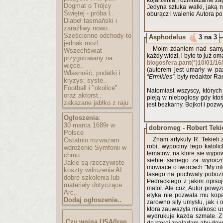
kojarzenia, rozmnażanie za
Dogmat o Trójcy
Jedyna sztuka walki, jaką n
Świętej - próba l..
oburącz i walenie Autora po 
Diabeł tasmański i
zaraźliwy nowo..
Sześcienne odchody-to
Asphodelus
3 na 3
jednak możl..
Moim zdaniem nad samym
Wszechświat
każdy widzi, i było to już om
przygotowany na
blogosfera.pant(*)10/01/16
więce..
(autorem jest umarły w p
Własność, podatki i
''Ermikles''
, były redaktor Rac
kryzys: syste..
Football i "okolice"
Natomiast wszyscy, których
oraz aktorst..
pieją w niebogłosy gdy ktoś
zakazane jabłko z raju
jest bezkarny. Bojkot i poz
Ogłoszenia
:
30 marca 1689r w
dobromeg - Robert Tekie
Polsce
Znam artykuly R. Tekieli 
Ostatnio rozważam
robi, wypociny tego katoli
wdrożenie Symfonii w
tematow, na ktore sie wypo
chmu..
siebie samego za wyroczni
Jakie są rzeczywiste
mowiace o tworcach "My inf
koszty wdrożenia AI
lasego na pochwaly pobozne
dobre szkolenia lub
Pedrackiego z jakim opisu
materiały dotyczące
matol. Ale coz, Autor powyz
Arc..
etyka nie pozwala mu kopa
Dodaj ogłoszenie..
zarowno sily umyslu, jak i 
ktora zauwazyla mialkosc um
wydrukuje kazda szmate. Z
Czy wojna USA/Iran