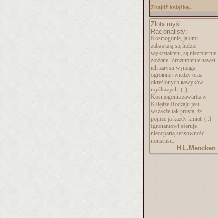
Znajdź książkę..
Złota myśl
Racjonalisty:
Kosmogonie, jakimi
zabawiają się ludzie
wykształceni, są niezmiernie
złożone. Zrozumienie nawet
ich zarysu wymaga
ogromnej wiedzy oraz
określonych nawyków
myślowych. (..)
Kosmogonia zawartia w
Księdze Rodzaju jest
wszakże tak prosta, że
pojmie ją każdy kmiot. (..)
Ignorantowi oferuje
nieodpartą sensowność
nonsensu.
H.L.Mencken