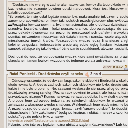
"Osobiście nie wierzę w żadne alternatywy tzw. lewicy dla tego układu w n
tzw. lewica nie rozumie bowiem optyki narodowej, która jest kluczowy
batalii gospodarczej."
"By projekt ten się ostał będzie musiał być maksymalnie inkluzywny społe
zarówno pracowników, rolników, jak i polskich przedsiębiorców, plus wykluc
▬Porządna lewicza powinna być internacjonalna, ale o obliczu dzisiejszej
przepływ towarów, usług i ludzi poprzez granice, doprowadzający do z
przez dekady równowagi na poziomie poszczególnych państw i wywołują
pomijać milczeniem nieprzyjaznych działań innych państw, wspierającyc
mieszkańców innych krajów. Poszczególne władze jedzą finansjerze z ręk
kolejne ustępstwa, jednocześnie wycierają sobie gębę hasłami kojarzo
samookreślające się jako lewica (różne partie socjaldemokratyczne i socjalli
Dochodzi do tego, że ugrupowania władzy, które sami uważaliśmy za prawi
określane mianem lewicy i wrzucone do jednego wora z antysystemowcami.
Autor:
KRAZ
Rafał Poniecki - Drożdżówka czyli szneka
2 na 4
Odnoszę wrażenie, że gdyby zamknąć szkolne sklepiki i Biedronki w okolica
głodu wymarły. A kiedyś żadnych szkolnych sklepików nie było, drugie śni
torbie i nie było problemu. No, czasami wyskoczyło sie przez ulicę do pryw
drożdżówkę zwaną szneką (Poznaniacy powinni je znać), ale teraz to już 
przygotować niczego? Komuś najwyraźniej szajba odbiła. I to w skali krajowe
A propos tego zdrowego jedzenia ze szkolnych sklepików, to wczoraj u
zwłaszcza z własnego wyrobu smalcem. W sklepikach tego nigdy mieć nie b
A przechodząc do drugiej części tematu, czyli "sprawy polskiej", to dopóki 
oligarchowie i "siły zakulisowe" będą po knajpach ubijać interesy z członk
polska" będzie polska tylko z nazwy.
telewizjarepubl(*)astacja-panstwaquot,25118.html
Pytanie: jakie interesy będzie można ubijać z rządem Kaczyńskiego? Lub kto