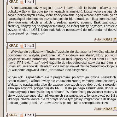
KRAZ
1 na 1
A imigranci/uchodźcy są tu i teraz, i nawet jeśli to istotnie ofiary a nie
polityków (tak w Europie jak i w krajach islamskich), którzy wykorzystają i
swych politycznych celów, które zdecydowanie będą wbrew dążeniom tych
narastającej niechęci do rozrastającej się biurokracji, pomijają koniecznoś
zlikwidowania takich a takich urzędów, spółek, agencji. Brak zaangaż
średniej, tradycyjnej podpory demokracji, od której zależy najwięcej i brnięc
krzyże, in vitro i LGBT, które należałoby pozostawić do referendalnej decyz
poszczególnych regionów.
Autor:
KRAZ
KRAZ
3 na 3
W dyskursie politycznym "lewica" zyskuje złe skojarzenia i wkrótce okaże si
powodem do wstydu, podobnie jak "narodowy socjalizm", który po wojn
językach "lewicą narodową". Tamten do dziś kojarzy się z Hitlerem i III Rz
nawet PPS była "nazi", gdyż dążenie do niepodległości stawiała na równi z 
Bolesław Limanowski, działacz PPS założył nawet Gminę Narodowo-Socjali
(pl.wikipedia.org/wiki/Gmina_Narodowo-Socjalistyczna).
W tym roku zapoznałem się z programami politycznymi chyba wszystkich p
czasu miałem) i wśród lewicy nie znalazłem żadnej w miarę kompleksowej w
Wyłącznie nawiązania albo do czasów powszechnego dobrobytu z powojen
albo (pojedyncze przypadki) do PRL. Hasła pełnego zatrudnienia dobre 
automatyzacji i robotyzacji są nierealne. W niedalekiej przyszłości miliony l
się w obsłudze superskomplikowanych systemów, po to by pracować po 1-2 dn
łikendy). Nasza lewica nie zaprząta sobie tym głowy. Imigrantów z Bliskieg
pelikan, gadając coś o zaprowadzeniu pokoju, ale o szczegółach cisza.
Autor:
KRAZ
KRAZ
1 na 1