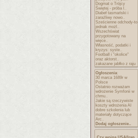
Dogmat o Trójcy
Świętej - próba l..
Diabeł tasmański i
zaraźliwy nowo..
Sześcienne odchody-to
jednak możl..
Wszechświat
przygotowany na
więce..
Własność, podatki i
kryzys: syste..
Football i "okolice"
oraz aktorst..
zakazane jabłko z raju
Ogłoszenia
:
30 marca 1689r w
Polsce
Ostatnio rozważam
wdrożenie Symfonii w
chmu..
Jakie są rzeczywiste
koszty wdrożenia AI
dobre szkolenia lub
materiały dotyczące
Arc..
Dodaj ogłoszenie..
Czy wojna USA/Iran