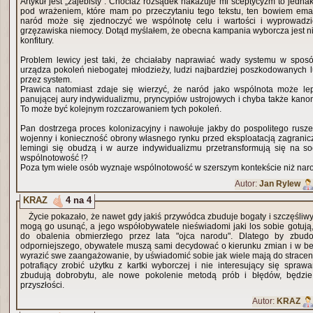
Artykuł jest „zajebisty”. Chociaż rozsądek nakazuje mi sceptycyzm to jedn
pod wrażeniem, które mam po przeczytaniu tego tekstu, ten bowiem ema
naród może się zjednoczyć we wspólnotę celu i wartości i wyprowadzi
grzęzawiska niemocy. Dotąd myślałem, że obecna kampania wyborcza jest n
konfitury.
Problem lewicy jest taki, że chciałaby naprawiać wady systemu w sposó
urządza pokoleń niebogatej młodzieży, ludzi najbardziej poszkodowanych 
przez system.
Prawica natomiast zdaje się wierzyć, że naród jako wspólnota może lep
panującej aury indywidualizmu, pryncypiów ustrojowych i chyba także kanon
To może być kolejnym rozczarowaniem tych pokoleń.
Pan dostrzega proces kolonizacyjny i nawołuje jakby do pospolitego rusz
wojenny i konieczność obrony własnego rynku przed eksploatacją zagraniczn
lemingi się obudzą i w aurze indywidualizmu przetransformują się na so
wspólnotowość !?
Poza tym wiele osób wyznaje wspólnotowość w szerszym kontekście niż nar
Autor:
Jan Rylew
KRAZ
4 na 4
Życie pokazało, że nawet gdy jakiś przywódca zbuduje bogaty i szczęśliwy 
mogą go usunąć, a jego współobywatele nieświadomi jaki los sobie gotują,
do obalenia obmierzłego przez lata "ojca narodu". Dlatego by zbud
odporniejszego, obywatele muszą sami decydować o kierunku zmian i w be
wyrazić swe zaangażowanie, by uświadomić sobie jak wiele mają do straceni
potrafiący zrobić użytku z kartki wyborczej i nie interesujący się spra
zbudują dobrobytu, ale nowe pokolenie metodą prób i błędów, będzie
przyszłości.
Autor:
KRAZ