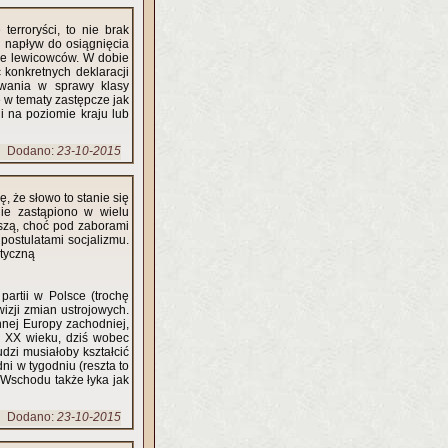
 terroryści, to nie brak
ch napływ do osiągnięcia
że lewicowców. W dobie
ć konkretnych deklaracji
owania w sprawy klasy
ie w tematy zastępcze jak
ji na poziomie kraju lub
Dodano:
23-10-2015
ę, że słowo to stanie się
ie zastąpiono w wielu
eszą, choć pod zaborami
postulatami socjalizmu.
styczną
artii w Polsce (trochę
izji zmian ustrojowych.
nej Europy zachodniej,
w XX wieku, dziś wobec
udzi musiałoby kształcić
i w tygodniu (reszta to
o Wschodu także łyka jak
Dodano:
23-10-2015