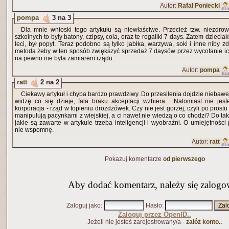
Autor:
Rafał Poniecki
pompa
3 na 3
Dla mnie wnioski tego artykułu są niewłaściwe. Przecież tzw. niezdr
szkolnych to były batony, czipsy, cola, oraz te rogaliki 7 days. Zatem dzieci
leci, był popyt. Teraz podobno są tylko jabłka, warzywa, soki i inne niby 
metoda żeby w ten sposób zwiększyć sprzedaż 7 daysów przez wycofanie ic
na pewno nie była zamiarem rządu.
Autor:
pompa
ratt
2 na 2
Ciekawy artykuł i chyba bardzo prawdziwy. Do przesilenia dojdzie niebawem
widzę co się dzieje, fala braku akceptacji wzbiera. Natomiast nie je
korporacja - rząd w topieniu drożdżówek. Czy nie jest gorzej, czyli po prostu
manipulują pacynkami z wiejskiej, a ci nawet nie wiedzą o co chodzi? Do ta
jakie są zawarte w artykule trzeba inteligencji i wyobraźni. O umiejętnośc
nie wspomnę.
Autor:
ratt
Pokazuj komentarze
od pierwszego
Aby dodać komentarz, należy się zalogo
Zaloguj jako
:
Hasło
:
Zaloguj przez OpenID..
Jeżeli nie jesteś zarejestrowany/a -
załóż konto..