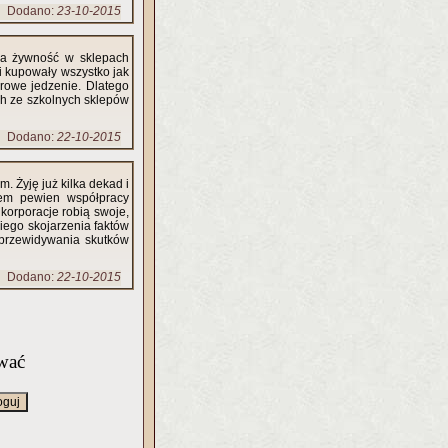
Dodano:
23-10-2015
owa żywność w sklepach
aki kupowały wszystko jak
zdrowe jedzenie. Dlatego
h ze szkolnych sklepów
Dodano:
22-10-2015
. Żyję już kilka dekad i
stem pewien współpracy
 korporacje robią swoje,
kiego skojarzenia faktów
i przewidywania skutków
Dodano:
22-10-2015
wać