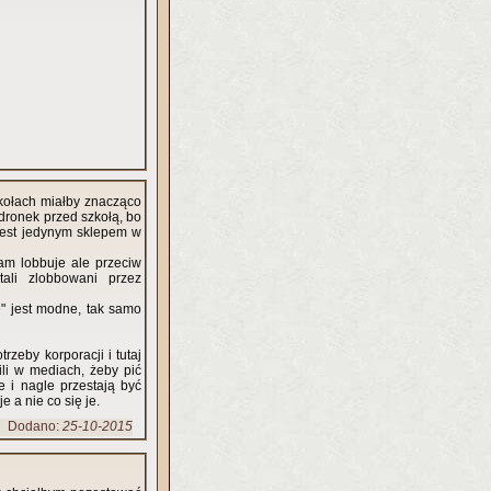
kołach miałby znacząco
dronek przed szkołą, bo
am lobbuje ale przeciw
ali zlobbowani przez
" jest modne, tak samo
zeby korporacji i tutaj
li w mediach, żeby pić
 i nagle przestają być
e a nie co się je.
Dodano:
25-10-2015