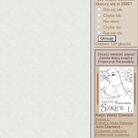
skoczy się w 2026?
Raczej tak
Chyba tak
Nie wiem
Chyba nie
Raczej nie
Oddano 120 głosów.
Chcesz wiedzieć więcej?
Zamów dobrą książkę.
Propozycje Racjonalisty:
Ralph Waldo Emerson -
Szkice 1.
Kubek z rybką Darwina
John Diamond -
Cudowne mikstury.
Podręcznik sceptyka