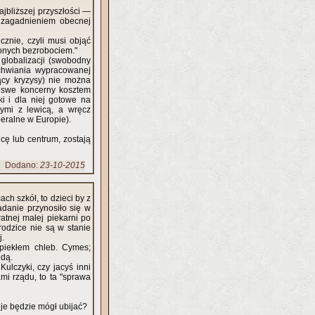
ajbliższej przyszłości —
m zagadnieniem obecnej
cznie, czyli musi objąć
zonych bezrobociem."
 globalizacji (swobodny
achwiania wypracowanej
cy kryzysy) nie można
h swe koncerny kosztem
i i dla niej gotowe na
nymi z lewicą, a wręcz
beralne w Europie).
cę lub centrum, zostają
Dodano:
23-10-2015
ch szkół, to dzieci by z
adanie przynosiło się w
atnej małej piekarni po
rodzice nie są w stanie
j.
piekłem chleb. Cymes;
edą.
Kulczyki, czy jacyś inni
ami rządu, to ta "sprawa
 je będzie mógł ubijać?