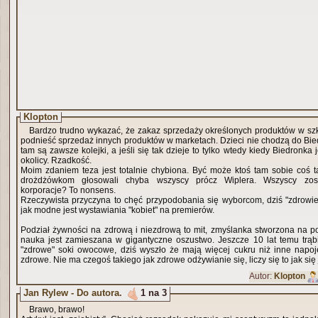
Klopton
Bardzo trudno wykazać, że zakaz sprzedaży określonych produktów w sz
podnieść sprzedaż innych produktów w marketach. Dzieci nie chodzą do Bie
tam są zawsze kolejki, a jeśli się tak dzieje to tylko wtedy kiedy Biedronka jest jedynym sklepem w
okolicy. Rzadkość.
Moim zdaniem teza jest totalnie chybiona. Być może ktoś tam sobie coś t
drożdżówkom głosowali chyba wszyscy prócz Wiplera. Wszyscy zost
korporacje? To nonsens.
Rzeczywista przyczyna to chęć przypodobania się wyborcom, dziś "zdrowie
jak modne jest wystawiania "kobiet" na premierów.
Podział żywności na zdrową i niezdrową to mit, zmyślanka stworzona na potr
nauka jest zamieszana w gigantyczne oszustwo. Jeszcze 10 lat temu trąbi
"zdrowe" soki owocowe, dziś wyszło że mają więcej cukru niż inne napoje
zdrowe. Nie ma czegoś takiego jak zdrowe odżywianie się, liczy się to jak się j
Autor:
Klopton
Jan Rylew - Do autora.
1 na 3
Brawo, brawo!