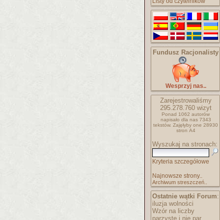
Listy od czytelników
Fundusz Racjonalisty
Wesprzyj nas..
Zarejestrowaliśmy
295.278.760
wizyt
Ponad 1062 autorów
napisało
dla nas 7343
tekstów.
Zajęłyby one 28930
stron A4
Wyszukaj na stronach:
Kryteria szczegółowe
Najnowsze strony..
Archiwum streszczeń..
Ostatnie wątki Forum
:
iluzja wolności
Wzór na liczby
parzyste i nie par..