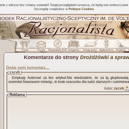
tanie z witryny bez zmiany ustawień Twojej przeglądarki oznacza, że będą one umieszcza
Szczegóły znajdziesz w
Polityce Cookies
Komentarze do strony
Drożdżówki a spraw
Dodaj swój komentarz…
zxcvb
Dziękuję Autorowi za ten artykuł.Nie wiedziałem, że za tą głupkowatą 
szwindel.Nawiasem mówiąc, to brak szacunku dla ludzi starszych i naśmiewa
Autor:
zxcvb
Reklama