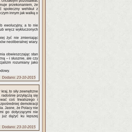
ak chciałbym pozostawać
nuje przekonaniem, że
ć społeczny wehikuł z
iczym innym jak walką o
b ewolucyjny, a to nie
lub wręcz wykluczonych
iej żyć nie zmieniając
ów neoliberalnej wiary.
enia obwieszczając stan
ą – i słusznie, ale czy
cjalizm rozumiany jako
odowy.
Dodano:
23-10-2015
kraj, to siły zewnętrzne
 radośnie przyłączą się
ować coś trwalszego i
zpośredniej demokracji
a. Jasne, że Polacy nie
wami go dotyczącymi nie
 już dążyć ku lepszej
Dodano:
23-10-2015