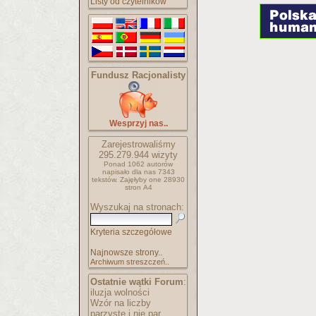
Listy od czytelników
Fundusz Racjonalisty
Wesprzyj nas..
Zarejestrowaliśmy
295.279.944
wizyty
Ponad 1062 autorów
napisało
dla nas 7343
tekstów.
Zajęłyby one 28930
stron A4
Wyszukaj na stronach:
Kryteria szczegółowe
Najnowsze strony..
Archiwum streszczeń..
Ostatnie wątki Forum
:
iluzja wolności
Wzór na liczby
parzyste i nie par..