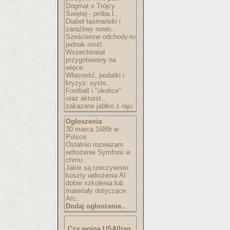
Dogmat o Trójcy
Świętej - próba l..
Diabeł tasmański i
zaraźliwy nowo..
Sześcienne odchody-to
jednak możl..
Wszechświat
przygotowany na
więce..
Własność, podatki i
kryzys: syste..
Football i "okolice"
oraz aktorst..
zakazane jabłko z raju
Ogłoszenia
:
30 marca 1689r w
Polsce
Ostatnio rozważam
wdrożenie Symfonii w
chmu..
Jakie są rzeczywiste
koszty wdrożenia AI
dobre szkolenia lub
materiały dotyczące
Arc..
Dodaj ogłoszenie..
Czy wojna USA/Iran