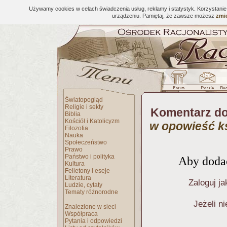
Używamy cookies w celach świadczenia usług, reklamy i statystyk. Korzystani
urządzeniu. Pamiętaj, że zawsze możesz
zmie
Światopogląd
Religie i sekty
Komentarz do
Biblia
Kościół i Katolicyzm
w opowieść k
Filozofia
Nauka
Społeczeństwo
Prawo
Państwo i polityka
Aby dodać
Kultura
Felietony i eseje
Literatura
Zaloguj ja
Ludzie, cytaty
Tematy różnorodne
Jeżeli n
Znalezione w sieci
Współpraca
Pytania i odpowiedzi