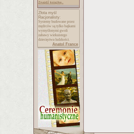
Znajdź książkę..
Złota myśl
Racjonalisty:
Systemy budowane przez
mędrców są tylko bajkami
wymyślonymi gwoli
zabawy wiekuistego
dziecięctwa ludzkości.
Anatol France