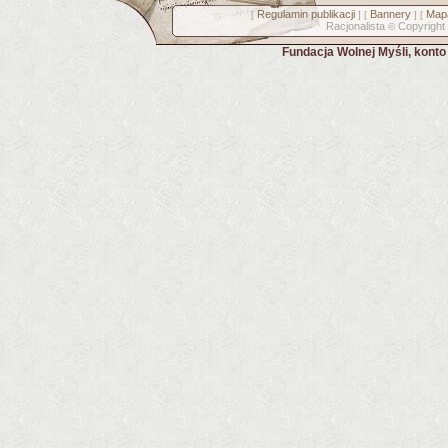
Regulamin publikacji
Bannery
Mapa
[
] [
] [
Racjonalista
Copyright
©
Fundacja Wolnej Myśli, kont