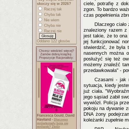
ciele, potrafię z do
skoczy się w 2026?
zgon. To bardzo waż
Raczej tak
Chyba tak
czas popełnienia zbr
Nie wiem
Dlaczego ciało 
Chyba nie
znaleziony razem z 
Raczej nie
jest takie, że to on
Oddano 122 głosów.
jej funkcjonować no
stwierdzić, że była
Chcesz wiedzieć więcej?
nasennych można o
Zamów dobrą książkę.
Propozycje Racjonalisty:
posłużyć się też o
możemy znaleźć tam 
przedawkowała" - po
Czasami - jak 
sytuacja, kiedy jest
już ciała. "Wyobraźm
jego sąsiad zabił sw
wywiózł. Policja prz
pokoju na dywanie z
DNA żony podejrzan
Francesca Gould, David
koleżanki zupełnie m
Haviland -
Dlaczego
mrówkojady boją się
mrówek? Zbiór