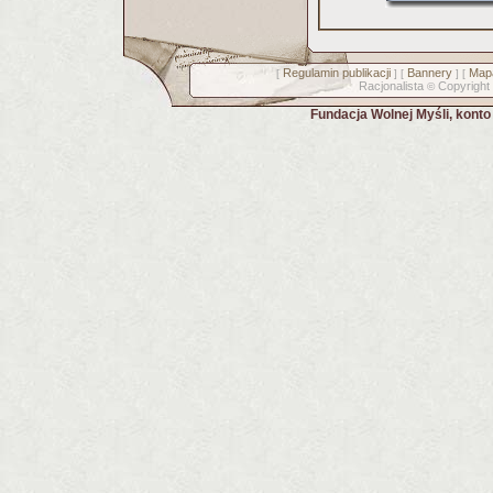
Regulamin publikacji
Bannery
Mapa
[
] [
] [
Racjonalista
Copyright
©
Fundacja Wolnej Myśli, kont