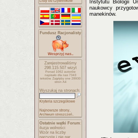
Listy od czytelników
Instytutu Biologii
naukowcy przygotow
manekinów.
Fundusz Racjonalisty
Wesprzyj nas..
Zarejestrowaliśmy
298.115.507
wizyt
Ponad 1062 autorów
napisało
dla nas 7343
tekstów.
Zajęłyby one 28930
stron A4
Wyszukaj na stronach:
Kryteria szczegółowe
Najnowsze strony..
Archiwum streszczeń..
Ostatnie wątki Forum
:
iluzja wolności
Wzór na liczby
parzyste i nie par..