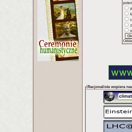
poten
p
k
c
z
n
Odda
Racjonalista wspiera na