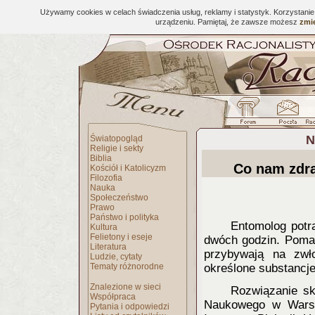
Używamy cookies w celach świadczenia usług, reklamy i statystyk. Korzystani
urządzeniu. Pamiętaj, że zawsze możesz
zmie
N
Światopogląd
Religie i sekty
Biblia
Co nam zdra
Kościół i Katolicyzm
Filozofia
Nauka
Społeczeństwo
Prawo
Państwo i polityka
Entomolog potra
Kultura
Felietony i eseje
dwóch godzin. Pomag
Literatura
przybywają na zwło
Ludzie, cytaty
Tematy różnorodne
określone substancje
Znalezione w sieci
Rozwiązanie sk
Współpraca
Naukowego w Warsz
Pytania i odpowiedzi