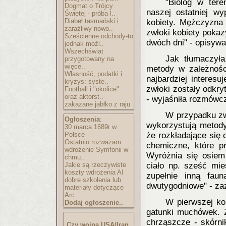
"Biolog w ter
Dogmat o Trójcy
naszej ostatniej w
Świętej - próba l..
Diabeł tasmański i
kobiety. Mężczyzna
zaraźliwy nowo..
zwłoki kobiety pokaz
Sześcienne odchody-to
dwóch dni" - opisywa
jednak możl..
Wszechświat
Jak tłumaczyła
przygotowany na
więce..
metody w zależnośc
Własność, podatki i
najbardziej interes
kryzys: syste..
zwłoki zostały odkryt
Football i "okolice"
oraz aktorst..
- wyjaśniła rozmówc
zakazane jabłko z raju
W przypadku zwł
Ogłoszenia
:
wykorzystują metody
30 marca 1689r w
Polsce
że rozkładające się 
Ostatnio rozważam
chemiczne, które p
wdrożenie Symfonii w
Wyróżnia się osiem 
chmu..
Jakie są rzeczywiste
ciało np. sześć mie
koszty wdrożenia AI
zupełnie inną fau
dobre szkolenia lub
dwutygodniowe" - za
materiały dotyczące
Arc..
W pierwszej kol
Dodaj ogłoszenie..
gatunki muchówek. Z
chrząszcze - skórni
Czy wojna USA/Iran