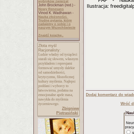
PAP - Nauka
wybryków zwierząt
John Brockman (red.) -
Ilustracja: freedigita
Nowy Renesans
Vinod K. Wadhawan -
Nauka złożoności.
Trudne pytania, które
zadajemy o sobie i o
naszym Wszechświecie
Znajdź książkę..
Złota myśl
Racjonalisty:
Ludzie władzy od tysiącleci
starali się słowem, własnym
przykładem i represjami
formować umysły dalekie
od samodzielności,
krytycyzmu, filozoficznej
kultury myślenia. Najlepsi
poddani i wyborcy to
łatwowierna, podatna na
Dodaj komentarz do wiad
emocjonalne apele masa,
nawykła do myślenia
Wróć d
życzeniowego.
Zbigniew
Pietrasiński
Nauk
Neur
pracy
s