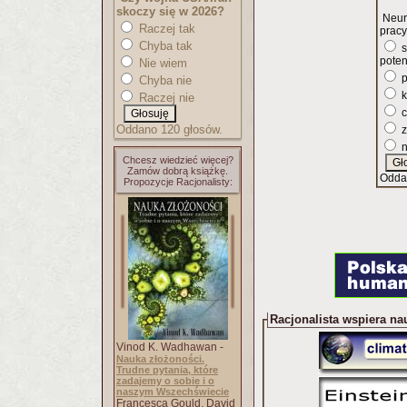
skoczy się w 2026?
Neur
Raczej tak
pracy
Chyba tak
s
poten
Nie wiem
p
Chyba nie
k
Raczej nie
c
Oddano 120 głosów.
z
n
Chcesz wiedzieć więcej?
Zamów dobrą książkę.
Odda
Propozycje Racjonalisty:
Racjonalista wspiera na
Vinod K. Wadhawan -
Nauka złożoności.
Trudne pytania, które
zadajemy o sobie i o
naszym Wszechświecie
Francesca Gould, David