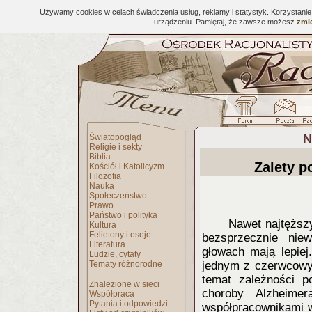
Używamy cookies w celach świadczenia usług, reklamy i statystyk. Korzystani
urządzeniu. Pamiętaj, że zawsze możesz
zmie
N
Światopogląd
Religie i sekty
Biblia
Zalety p
Kościół i Katolicyzm
Filozofia
Nauka
Społeczeństwo
Prawo
Państwo i polityka
Nawet najtęższ
Kultura
Felietony i eseje
bezsprzecznie nie
Literatura
głowach mają lepiej
Ludzie, cytaty
Tematy różnorodne
jednym z czerwcowy
temat zależności 
Znalezione w sieci
choroby Alzheime
Współpraca
Pytania i odpowiedzi
współpracownikami 