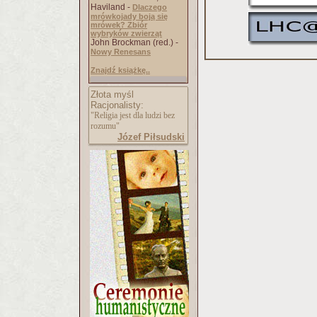
Haviland -
Dlaczego
mrówkojady boją się
mrówek? Zbiór
wybryków zwierząt
John Brockman (red.) -
Nowy Renesans
Znajdź książkę..
Złota myśl
Racjonalisty:
"Religia jest dla ludzi bez
rozumu"
Józef Piłsudski