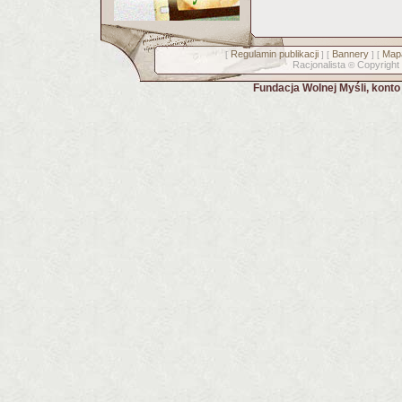
Regulamin publikacji
Bannery
Mapa
[
] [
] [
Racjonalista
Copyright
©
Fundacja Wolnej Myśli, kont