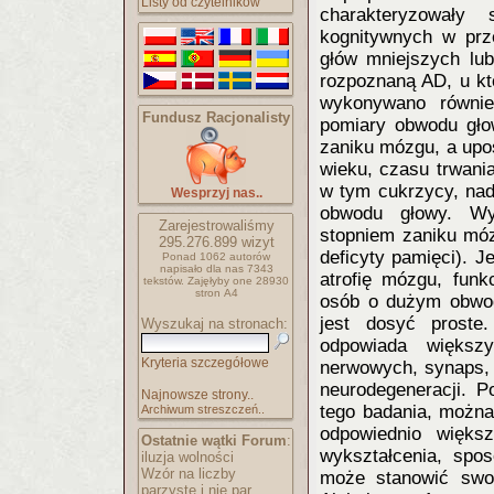
Listy od czytelników
charakteryzowały
kognitywnych w pr
głów mniejszych lu
rozpoznaną AD, u k
wykonywano równie
Fundusz Racjonalisty
pomiary obwodu gło
zaniku mózgu, a upo
wieku, czasu trwani
w tym cukrzycy, nadc
Wesprzyj nas..
obwodu głowy. Wyk
Zarejestrowaliśmy
stopniem zaniku móz
295.276.899
wizyt
deficyty pamięci). 
Ponad 1062 autorów
napisało
dla nas 7343
atrofię mózgu, funk
tekstów.
Zajęłyby one 28930
stron A4
osób o dużym obwod
jest dosyć proste
Wyszukaj na stronach:
odpowiada więks
Kryteria szczegółowe
nerwowych, synaps,
neurodegeneracji. P
Najnowsze strony..
tego badania, można
Archiwum streszczeń..
odpowiednio więks
Ostatnie wątki Forum
:
wykształcenia, spo
iluzja wolności
Wzór na liczby
może stanowić swoi
parzyste i nie par..