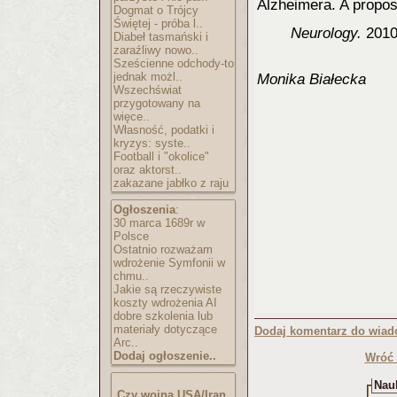
Alzheimera. A propos
Dogmat o Trójcy
Świętej - próba l..
Neuro
logy.
2010
Diabeł tasmański i
zaraźliwy nowo..
Sześcienne odchody-to
jednak możl..
Monika Białecka
Wszechświat
przygotowany na
więce..
Własność, podatki i
kryzys: syste..
Football i "okolice"
oraz aktorst..
zakazane jabłko z raju
Ogłoszenia
:
30 marca 1689r w
Polsce
Ostatnio rozważam
wdrożenie Symfonii w
chmu..
Jakie są rzeczywiste
koszty wdrożenia AI
dobre szkolenia lub
materiały dotyczące
Dodaj komentarz do wiad
Arc..
Dodaj ogłoszenie..
Wróć 
Nauk
Czy wojna USA/Iran