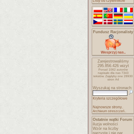
Listy od czytelników
Fundusz Racjonalisty
Wesprzyj nas..
Zarejestrowaliśmy
295.856.426
wizyt
Ponad 1062 autorów
napisało
dla nas 7343
tekstów.
Zajęłyby one 28930
stron A4
Wyszukaj na stronach:
Kryteria szczegółowe
Najnowsze strony..
Archiwum streszczeń..
Ostatnie wątki Forum
:
iluzja wolności
Wzór na liczby
parzyste i nie par..