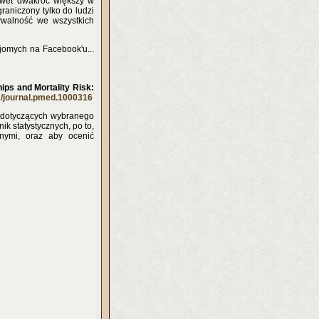
awet dwakroć większy w
raniczony tylko do ludzi
ywalność we wszystkich
jomych na Facebook'u...
hips and Mortality Risk:
/journal.pmed.1000316
 dotyczących wybranego
k statystycznych, po to,
ymi, oraz aby ocenić