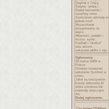
Dogmat o Trójcy
Świętej - próba l..
Diabeł tasmański i
zaraźliwy nowo..
Sześcienne odchody-to
jednak możl..
Wszechświat
przygotowany na
więce..
Własność, podatki i
kryzys: syste..
Football i "okolice"
oraz aktorst..
zakazane jabłko z raju
Ogłoszenia
:
30 marca 1689r w
Polsce
Ostatnio rozważam
wdrożenie Symfonii w
chmu..
Jakie są rzeczywiste
koszty wdrożenia AI
dobre szkolenia lub
materiały dotyczące
Arc..
Dodaj ogłoszenie..
Czy wojna USA/Iran