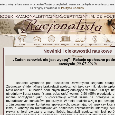
tanie z witryny bez zmiany ustawień Twojej przeglądarki oznacza, że będą one umieszcza
Szczegóły znajdziesz w
Polityce Cookies
Nowinki i ciekawostki naukowe
Różności
„Żaden człowiek nie jest wyspą” - Relacje społeczne pod
przeżycie
29-07-2010
(
)
Badanie wykonane pod auspicjami Uniwersytetu Brigham Young
Zjednoczone) identyfikuje brak relacji społecznych jako czynnik istotnie wpł
Meta-analiza* 148 badań podłużnych (uwzględniająca w sumie 308 tys. uc
uśredniony iloraz szans (z ang.
odds ratio
) wynosi 1.50 (95% przedziały uf
można odczytywać jako 50-procentowy wzrost szans na przeżycie w 
rozbudowanych kontaktów społecznych. W meta-analizie wzięto pod uwagę 
zróżnicowane miary kontaktów społecznych, poczynając od tego czy ktoś 
kimś, a kończąc na rozbudowanych pomiarach częstotliwości interakcji. Aut
ryzyka śmierci związany z małą ilością interakcji społecznych jest po