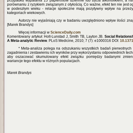
przypadku wypalania 15 papierosów dziennie lub bycia alkoholikiem, a n
porównaniu z ryzykiem związanym z otyłością. Co ważne, efekt ten nie jest og
w podeszłym wieku - relacje społeczne mają pozytywny wpływ na przeż
kategoriach wiekowych.
Autorzy nie wyjaśniają czy w badaniu uwzględniono wpływ ilości zna
[Marek Brandys]
Więcej informacji w
ScienceDaily.com
Komentowany artykuł: Holt-Lunstad J, Smith TB, Layton JB.
Social Relations
A Meta-analytic Review
. PLoS Medicine, 2010; 7 (7): e1000316 DOI:
10.1371
* Meta-analiza polega na odszukaniu wszystkich badań pierwotnych
zagadnienia i zestawieniu ich wyników przy wykorzystaniu odpowiednich techni
aby oszacować skumulowany efekt związku pomiędzy badanymi zmienn
wariancje tego efektu w różnych populacjach.
Marek Brandys