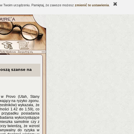
ne w Twoim urządzeniu. Pamiętaj, że zawsze możesz
zmienić te ustawienia
.
noszą szanse na
 w Provo (Utah, Stany
ywający na ryzyko zgonu.
zestników) wykazała, że
ności 1.42 do 1.59), co
przypadku posiadania
badania wykorzystujące
mieszka samotnie czy z
orzy twierdzą, że wzrost
równywalny do ryzyka w