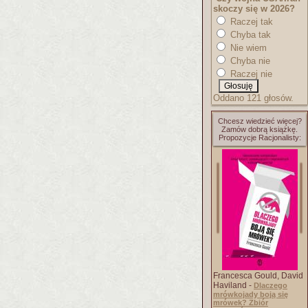
skoczy się w 2026?
Raczej tak
Chyba tak
Nie wiem
Chyba nie
Raczej nie
Oddano 121 głosów.
Chcesz wiedzieć więcej?
Zamów dobrą książkę.
Propozycje Racjonalisty:
Francesca Gould, David
Haviland -
Dlaczego
mrówkojady boją się
mrówek? Zbiór