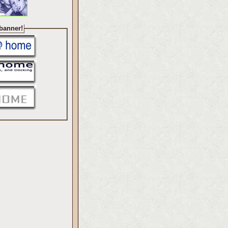
 banner!