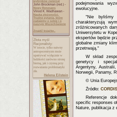
wybryków zwierząt
podejmowania wyz
John Brockman (red.) -
ewolucyjne.
Nowy Renesans
Vinod K. Wadhawan -
Nauka złożoności.
"Nie byliśmy
Trudne pytania, które
zadajemy o sobie i o
charakteryzują wym
naszym Wszechświecie
zróżnicowanych dan
Znajdź książkę..
Uniwersytetu w Kop
ekspertów będzie prz
Złota myśl
globalne zmiany klim
Racjonalisty:
W istocie, tylko naiwny
przetrwają."
antropocentryzm może
upatrywać wyłącznie w
W skład zespoł
ludzkości zarówno stronę
genetycy i specja
bierną, jak i czynną przy
Argentyny, Australii
rozważaniu problematyki
zła.
Norwegii, Panamy, Ro
Helena Eilstein
© Unia Europej
Źródło:
CORDI
Referencje dok
specific responses o
Nature, publikacja z