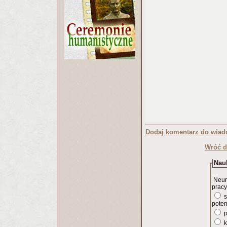
Dodaj komentarz do wiad
Wróć d
Nauk
Neur
pracy
s
poten
p
k