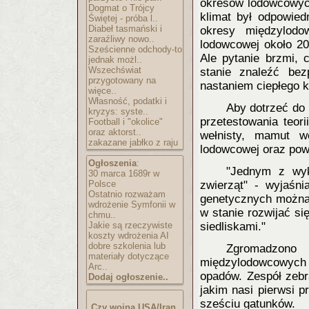
okresów lodowcowych
Dogmat o Trójcy
klimat był odpowied
Świętej - próba l..
Diabeł tasmański i
okresy międzylodow
zaraźliwy nowo..
lodowcowej około 20
Sześcienne odchody-to
Ale pytanie brzmi, 
jednak możl..
Wszechświat
stanie znaleźć bez
przygotowany na
nastaniem ciepłego k
więce..
Własność, podatki i
Aby dotrzeć do
kryzys: syste..
przetestowania teor
Football i "okolice"
oraz aktorst..
wełnisty, mamut w
zakazane jabłko z raju
lodowcowej oraz powo
Ogłoszenia
:
"Jednym z wyk
30 marca 1689r w
Polsce
zwierząt" - wyjaśn
Ostatnio rozważam
genetycznych można 
wdrożenie Symfonii w
w stanie rozwijać si
chmu..
Jakie są rzeczywiste
siedliskami."
koszty wdrożenia AI
dobre szkolenia lub
Zgromadzon
materiały dotyczące
międzylodowcowych 
Arc..
opadów. Zespół zebr
Dodaj ogłoszenie..
jakim nasi pierwsi 
sześciu gatunków.
Czy wojna USA/Iran