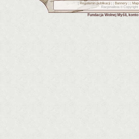
Regulamin publikacji
Bannery
Mapa
[
] [
] [
Racjonalista
Copyright
©
Fundacja Wolnej Myśli, kont