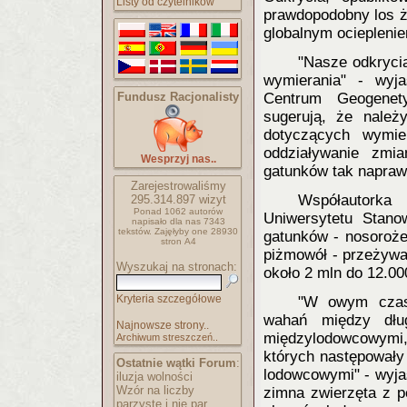
Listy od czytelników
prawdopodobny los ż
globalnym ociepleni
"Nasze odkryci
wymierania" - wyja
Fundusz Racjonalisty
Centrum Geogenet
sugerują, że należ
dotyczących wymie
oddziaływanie zmia
Wesprzyj nas..
gatunków tak napraw
Zarejestrowaliśmy
Współautorka
295.314.897
wizyt
Ponad 1062 autorów
Uniwersytetu Stan
napisało
dla nas 7343
tekstów.
Zajęłyby one 28930
gatunków - nosorożec
stron A4
piżmowół - przeżywał
Wyszukaj na stronach:
około 2 mln do 12.000
Kryteria szczegółowe
"W owym czasi
wahań między dług
Najnowsze strony..
międzylodowcowymi, 
Archiwum streszczeń..
których następowały
Ostatnie wątki Forum
:
lodowcowymi" - wyja
iluzja wolności
Wzór na liczby
zimna zwierzęta z p
parzyste i nie par..