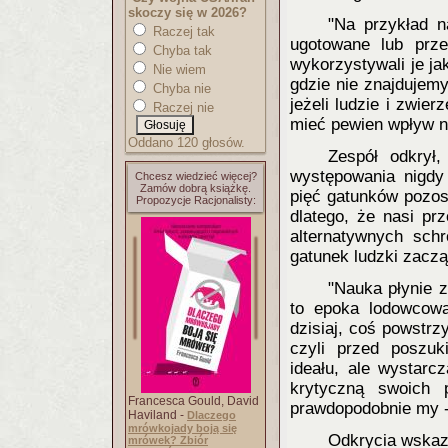
skoczy się w 2026?
"Na przykład n
Raczej tak
ugotowane lub prze
Chyba tak
wykorzystywali je ja
Nie wiem
gdzie nie znajdujem
Chyba nie
jeżeli ludzie i zwie
Raczej nie
mieć pewien wpływ na
Oddano 120 głosów.
Zespół odkrył
występowania nigdy 
Chcesz wiedzieć więcej?
Zamów dobrą książkę.
pięć gatunków pozos
Propozycje Racjonalisty:
dlatego, że nasi pr
alternatywnych sch
gatunek ludzki zacz
"Nauka płynie z
to epoka lodowcowa
dzisiaj, coś powstrz
czyli przed poszuk
ideału, ale wystar
krytyczną swoich 
Francesca Gould, David
prawdopodobnie my - 
Haviland -
Dlaczego
mrówkojady boją się
Odkrycia wskazu
mrówek? Zbiór