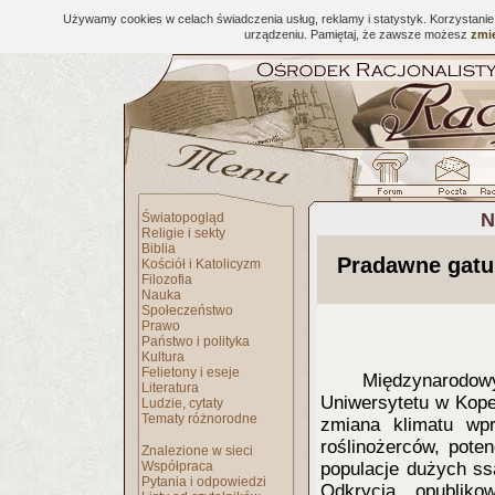
Używamy cookies w celach świadczenia usług, reklamy i statystyk. Korzystani
urządzeniu. Pamiętaj, że zawsze możesz
zmie
N
Światopogląd
Religie i sekty
Biblia
Pradawne gatu
Kościół i Katolicyzm
Filozofia
Nauka
Społeczeństwo
Prawo
Państwo i polityka
Kultura
Felietony i eseje
Międzynarodow
Literatura
Uniwersytetu w Kope
Ludzie, cytaty
Tematy różnorodne
zmiana klimatu wpr
roślinożerców, pote
Znalezione w sieci
Współpraca
populacje dużych ss
Pytania i odpowiedzi
Odkrycia, opublik