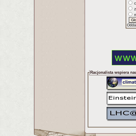
c
z
n
Odda
Racjonalista wspiera na