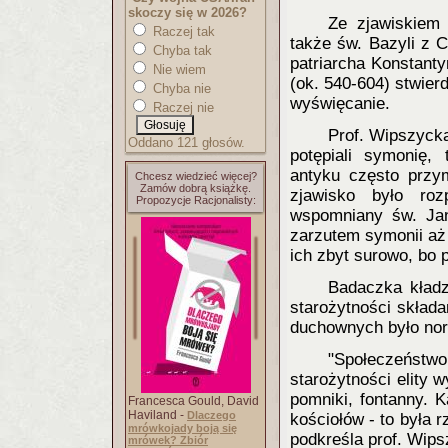
skoczy się w 2026?
Ze zjawiskiem 
Raczej tak
także św. Bazyli z 
Chyba tak
patriarcha Konstanty
Nie wiem
(ok. 540-604) stwier
Chyba nie
wyświęcanie.
Raczej nie
Prof. Wipszycka
Oddano 121 głosów.
potępiali symonię
antyku często przy
Chcesz wiedzieć więcej?
Zamów dobrą książkę.
zjawisko było ro
Propozycje Racjonalisty:
wspomniany św. Jan
zarzutem symonii aż
ich zbyt surowo, bo 
Badaczka kładz
starożytności skład
duchownych było nor
"Społeczeńst
starożytności elity w
pomniki, fontanny. 
Francesca Gould, David
Haviland -
Dlaczego
kościołów - to była 
mrówkojady boją się
podkreśla prof. Wips
mrówek? Zbiór