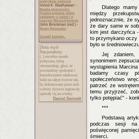
wybryków zwierząt
Vinod K. Wadhawan -
Dlatego mamy 
Nauka złożoności.
między przekups
Trudne pytania, które
zadajemy o sobie i o
jednoznacznie, że 
naszym Wszechświecie
John Brockman (red.) -
że dary same w sobi
Nowy Renesans
kim jest darczyńca 
Znajdź książkę..
to przymykano oczy 
było w średniowieczu
Złota myśl
Racjonalisty:
Jej zdaniem,
(..) naczelna zasada
synonimem zepsucia 
polityczna, którą
rekomenduję, głosi, że
wystąpienia Marcina 
powinniśmy spokojnie i
badamy czasy pó
konsekwentnie edukować
społeczeństwo wręc
ludzi na całym świecie tak,
by dokonywane przez nich
patrzeć ze wstręte
wybory życiowe naprawdę
temu przyjrzeć, zob
opierały się na wiedzy.
tylko potępiać" - ko
Daniel Dennett
***
Podstawą artyk
podczas sesji na 
poświęconej pamięci
śmierci.