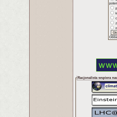
poten
p
k
c
z
n
Odda
Racjonalista wspiera na