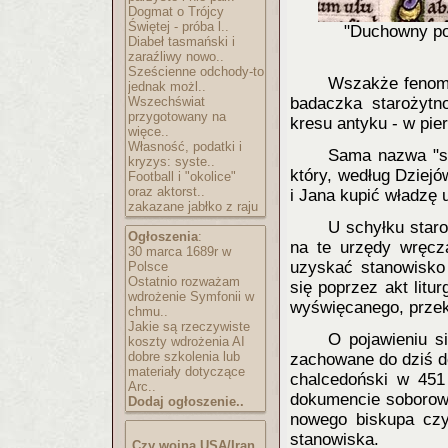
Dogmat o Trójcy
Świętej - próba l..
"Duchowny pop
Diabeł tasmański i
zaraźliwy nowo..
Sześcienne odchody-to
Wszakże fenome
jednak możl..
Wszechświat
badaczka starożytno
przygotowany na
kresu antyku - w pi
więce..
Własność, podatki i
Sama nazwa "s
kryzys: syste..
który, według Dziejó
Football i "okolice"
oraz aktorst..
i Jana kupić władzę 
zakazane jabłko z raju
U schyłku staro
Ogłoszenia
:
na te urzędy wręcza
30 marca 1689r w
uzyskać stanowisko
Polsce
Ostatnio rozważam
się poprzez akt litu
wdrożenie Symfonii w
wyświęcanego, przek
chmu..
Jakie są rzeczywiste
O pojawieniu s
koszty wdrożenia AI
dobre szkolenia lub
zachowane do dziś d
materiały dotyczące
chalcedoński w 451
Arc..
dokumencie soborowy
Dodaj ogłoszenie..
nowego biskupa czy
stanowiska.
Czy wojna USA/Iran