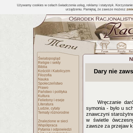
Używamy cookies w celach świadczenia usług, reklamy i statystyk. Korzystani
urządzeniu. Pamiętaj, że zawsze możesz
zmie
N
Światopogląd
Religie i sekty
Biblia
Dary nie zaw
Kościół i Katolicyzm
Filozofia
Nauka
Społeczeństwo
Prawo
Państwo i polityka
Kultura
Felietony i eseje
Wręczani
e dar
Literatura
symonia - było u sc
Ludzie, cytaty
Tematy różnorodne
znawczyni starożytn
w świetle ówczesn
Znalezione w sieci
Współpraca
zawsze za przejaw ko
Pytania i odpowiedzi