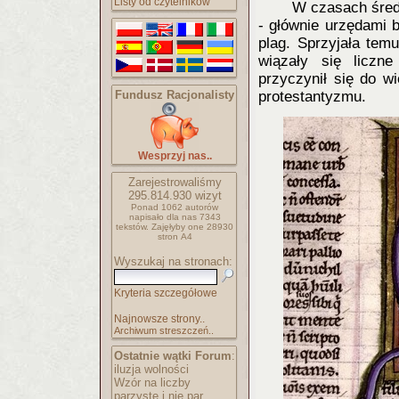
Listy od czytelników
W czasach śred
- głównie urzędami b
plag. Sprzyjała tem
wiązały się liczne
przyczynił się do w
Fundusz Racjonalisty
protestantyzmu.
Wesprzyj nas..
Zarejestrowaliśmy
295.814.930
wizyt
Ponad 1062 autorów
napisało
dla nas 7343
tekstów.
Zajęłyby one 28930
stron A4
Wyszukaj na stronach:
Kryteria szczegółowe
Najnowsze strony..
Archiwum streszczeń..
Ostatnie wątki Forum
:
iluzja wolności
Wzór na liczby
parzyste i nie par..