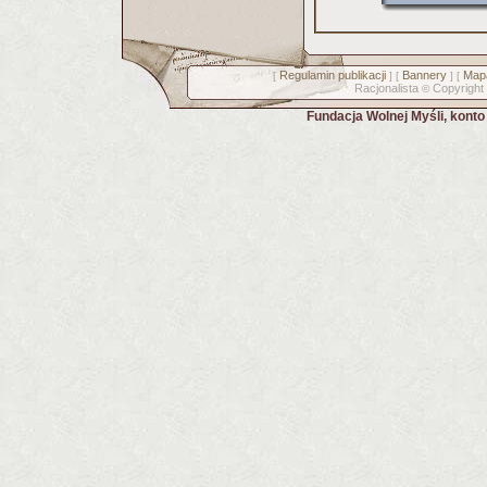
Regulamin publikacji
Bannery
Mapa
[
] [
] [
Racjonalista
Copyright
©
Fundacja Wolnej Myśli, kont