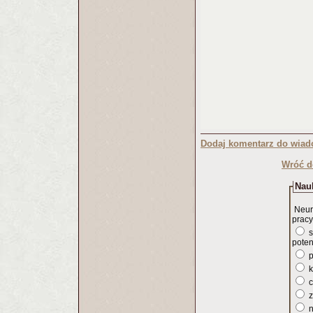
Dodaj komentarz do wiad
Wróć d
Nauk
Neur
pracy
s
poten
p
k
c
z
n