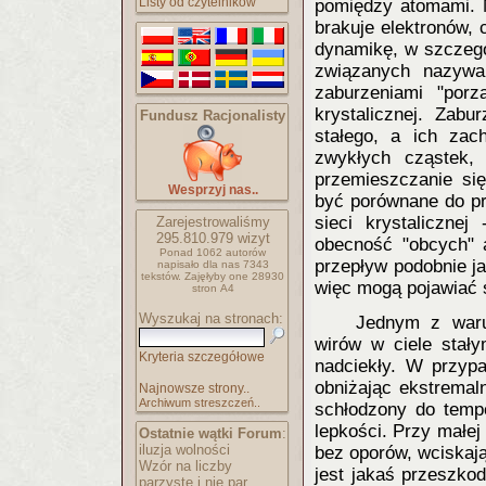
Listy od czytelników
pomiędzy atomami. M
brakuje elektronów, 
dynamikę, w szczegó
związanych nazywa
zaburzeniami "por
krystalicznej. Zab
Fundusz Racjonalisty
stałego, a ich za
zwykłych cząstek,
przemieszczanie się
Wesprzyj nas..
być porównane do pr
sieci krystalicznej
Zarejestrowaliśmy
295.810.979
wizyt
obecność "obcych" 
Ponad 1062 autorów
przepływ podobnie j
napisało
dla nas 7343
tekstów.
Zajęłyby one 28930
więc mogą pojawiać s
stron A4
Wyszukaj na stronach:
Jednym z waru
wirów w ciele stały
Kryteria szczegółowe
nadciekły. W przypa
obniżając ekstremaln
Najnowsze strony..
Archiwum streszczeń..
schłodzony do tempe
lepkości. Przy małej
Ostatnie wątki Forum
:
iluzja wolności
bez oporów, wciskają
Wzór na liczby
jest jakaś przeszkoda
parzyste i nie par..