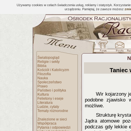
Używamy cookies w celach świadczenia usług, reklamy i statystyk. Korzystani
urządzeniu. Pamiętaj, że zawsze możesz
zmie
N
Światopogląd
Religie i sekty
Biblia
Taniec 
Kościół i Katolicyzm
Filozofia
Nauka
Społeczeństwo
Prawo
Państwo i polityka
Wir kojarzony j
Kultura
Felietony i eseje
podobne zjawisko w
Literatura
możliwe.
Ludzie, cytaty
Tematy różnorodne
Strukturę krysta
Znalezione w sieci
Jądra atomowe pozo
Współpraca
podczas gdy lekkie 
Pytania i odpowiedzi