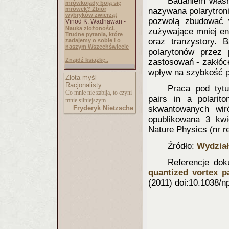
Badaniem własn
mrówkojady boją się
mrówek? Zbiór
nazywana polarytron
wybryków zwierząt
pozwolą zbudować w
Vinod K. Wadhawan -
Nauka złożoności.
zużywające mniej en
Trudne pytania, które
oraz tranzystory. 
zadajemy o sobie i o
naszym Wszechświecie
polarytonów przez 
Znajdź książkę..
zastosowań - zakłóc
wpływ na szybkość p
Złota myśl
Racjonalisty:
Praca pod tytu
Co mnie nie zabija, to czyni
pairs in a polarit
mnie silniejszym.
Fryderyk Nietzsche
skwantowanych wir
opublikowana 3 kwi
Nature Physics (nr 
Źródło:
Wydział
Referencje dok
quantized vortex p
(2011) doi:10.1038/