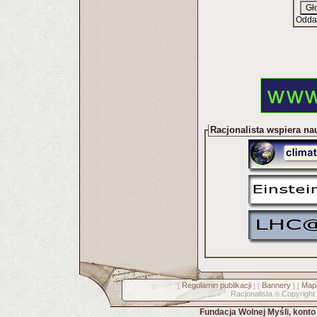
Odda
Racjonalista wspiera na
Regulamin publikacji
Bannery
Mapa
[
] [
] [
Racjonalista
Copyright
©
Fundacja Wolnej Myśli, kont