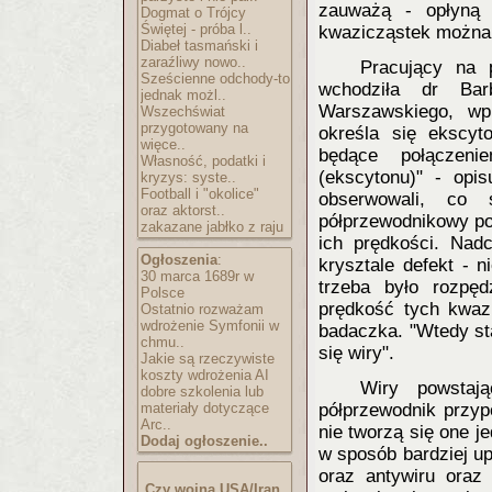
zauważą - opłyną 
Dogmat o Trójcy
Świętej - próba l..
kwazicząstek można 
Diabeł tasmański i
zaraźliwy nowo..
Pracujący na 
Sześcienne odchody-to
wchodziła dr Bar
jednak możl..
Warszawskiego, wp
Wszechświat
przygotowany na
określa się ekscyt
więce..
będące połączenie
Własność, podatki i
(ekscytonu)" - opi
kryzys: syste..
Football i "okolice"
obserwowali, co 
oraz aktorst..
półprzewodnikowy po
zakazane jabłko z raju
ich prędkości. Nadc
Ogłoszenia
:
krysztale defekt - 
30 marca 1689r w
trzeba było rozpęd
Polsce
prędkość tych kwaz
Ostatnio rozważam
wdrożenie Symfonii w
badaczka. "Wtedy st
chmu..
się wiry".
Jakie są rzeczywiste
koszty wdrożenia AI
Wiry powstaj
dobre szkolenia lub
materiały dotyczące
półprzewodnik przyp
Arc..
nie tworzą się one j
Dodaj ogłoszenie..
w sposób bardziej u
oraz antywiru ora
Czy wojna USA/Iran