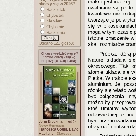
makro jest inaczej -
skoczy się w 2026?
uwalniane są po kol
Raczej tak
kwantowe nie znikaj
Chyba tak
tworzące je polaryton
Nie wiem
się w pikosekundach
Chyba nie
mogą w tym czasie p
Raczej nie
istotne znaczenie w
Oddano 121 głosów.
skali rozmiarów bram
Próbka, którą 
Chcesz wiedzieć więcej?
Zamów dobrą książkę.
Nature składała si
Propozycje Racjonalisty:
okresowego. "Taki k
atomie układa się w
Piętka. W trakcie ek
aluminium. Jej posz
różniły się właściwo
być połączenia inn
można by przeprowadz
ktoś umiałby wyhod
odpowiedniej techno
było przeprowadzani
John Brockman (red.) -
Nowy Renesans
otrzymać i potwierdzi
Francesca Gould, David
Haviland -
Dlaczego