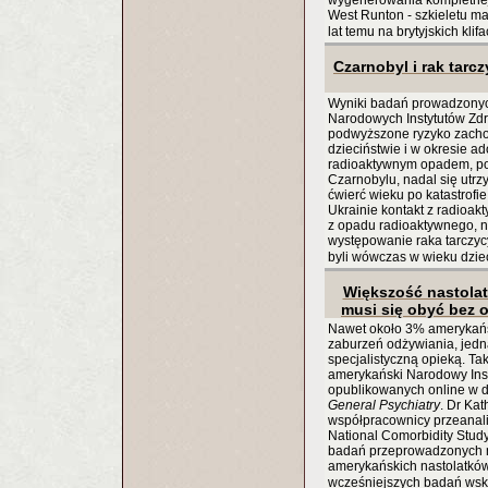
wygenerowania kompletnej
West Runton - szkieletu ma
lat temu na brytyjskich klif
Czarnobyl i rak tarcz
Wyniki badań prowadzonyc
Narodowych Instytutów Zdr
podwyższone ryzyko zachor
dzieciństwie i w okresie ad
radioaktywnym opadem, pow
Czarnobylu, nadal się utrz
ćwierć wieku po katastrofi
Ukrainie kontakt z radioa
z opadu radioaktywnego, 
występowanie raka tarczycy 
byli wówczas w wieku dzie
Większość nastolat
musi się obyć bez 
Nawet około 3% amerykańs
zaburzeń odżywiania, jedna
specjalistyczną opieką. T
amerykański Narodowy Inst
opublikowanych online w 
General Psychiatry
. Dr Ka
współpracownicy przeanal
National Comorbidity Stud
badań przeprowadzonych na
amerykańskich nastolatków
wcześniejszych badań wsk