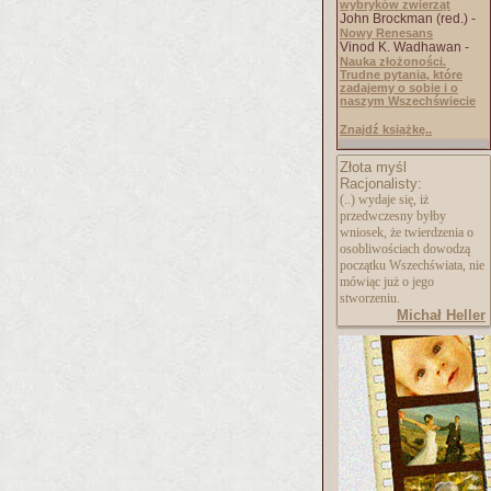
wybryków zwierząt
John Brockman (red.) -
Nowy Renesans
Vinod K. Wadhawan -
Nauka złożoności.
Trudne pytania, które
zadajemy o sobie i o
naszym Wszechświecie
Znajdź książkę..
Złota myśl
Racjonalisty:
(..) wydaje się, iż
przedwczesny byłby
wniosek, że twierdzenia o
osobliwościach dowodzą
początku Wszechświata, nie
mówiąc już o jego
stworzeniu.
Michał Heller