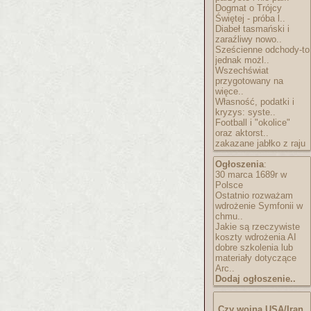
Dogmat o Trójcy
Świętej - próba l..
Diabeł tasmański i
zaraźliwy nowo..
Sześcienne odchody-to
jednak możl..
Wszechświat
przygotowany na
więce..
Własność, podatki i
kryzys: syste..
Football i "okolice"
oraz aktorst..
zakazane jabłko z raju
Ogłoszenia
:
30 marca 1689r w
Polsce
Ostatnio rozważam
wdrożenie Symfonii w
chmu..
Jakie są rzeczywiste
koszty wdrożenia AI
dobre szkolenia lub
materiały dotyczące
Arc..
Dodaj ogłoszenie..
Czy wojna USA/Iran