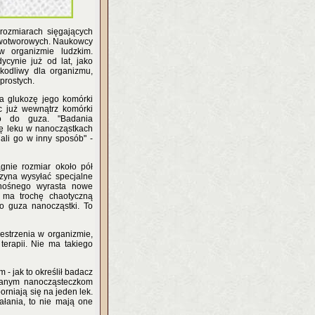
 rozmiarach sięgających
nowotworowych. Naukowcy
w organizmie ludzkim.
cynie już od lat, jako
kodliwy dla organizmu,
prostych.
a glukozę jego komórki
c już wewnątrz komórki
io do guza. "Badania
kę leku w nanocząstkach
ali go w inny sposób" -
gnie rozmiar około pół
czyna wysyłać specjalne
onośnego wyrasta nowe
 ma trochę chaotyczną
 do guza nanocząstki. To
estrzenia w organizmie,
terapii. Nie ma takiego
- jak to określił badacz
owanym nanocząsteczkom
niają się na jeden lek.
ałania, to nie mają one