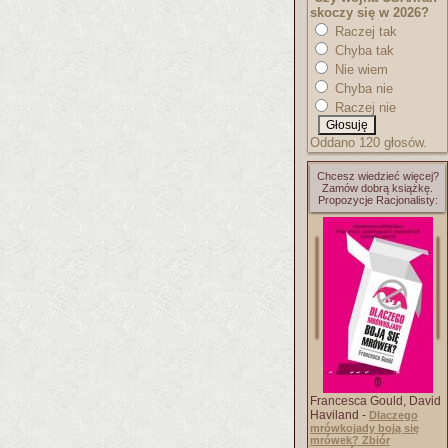
skoczy się w 2026?
Raczej tak
Chyba tak
Nie wiem
Chyba nie
Raczej nie
Oddano 120 głosów.
Chcesz wiedzieć więcej?
Zamów dobrą książkę.
Propozycje Racjonalisty:
Francesca Gould, David
Haviland -
Dlaczego
mrówkojady boją się
mrówek? Zbiór