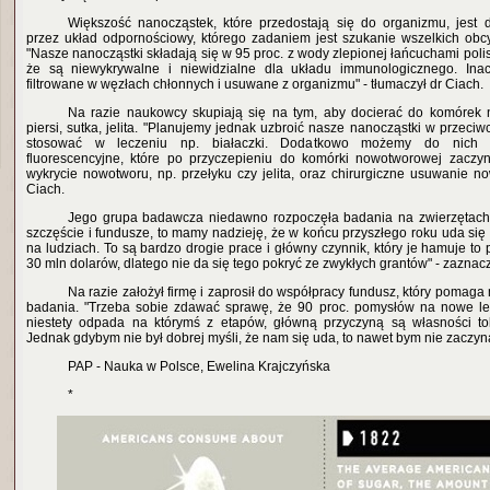
Większość nanocząstek, które przedostają się do organizmu, jest
przez układ odpornościowy, którego zadaniem jest szukanie wszelkich ob
"Nasze nanocząstki składają się w 95 proc. z wody zlepionej łańcuchami pol
że są niewykrywalne i niewidzialne dla układu immunologicznego. Inac
filtrowane w węzłach chłonnych i usuwane z organizmu" - tłumaczył dr Ciach.
Na razie naukowcy skupiają się na tym, aby docierać do komórek 
piersi, sutka, jelita. "Planujemy jednak uzbroić nasze nanocząstki w przeciw
stosować w leczeniu np. białaczki. Dodatkowo możemy do nich w
fluorescencyjne, które po przyczepieniu do komórki nowotworowej zaczyn
wykrycie nowotworu, np. przełyku czy jelita, oraz chirurgiczne usuwanie n
Ciach.
Jego grupa badawcza niedawno rozpoczęła badania na zwierzętach. 
szczęście i fundusze, to mamy nadzieję, że w końcu przyszłego roku uda si
na ludziach. To są bardzo drogie prace i główny czynnik, który je hamuje to
30 mln dolarów, dlatego nie da się tego pokryć ze zwykłych grantów" - zaznacz
Na razie założył firmę i zaprosił do współpracy fundusz, który pomag
badania. "Trzeba sobie zdawać sprawę, że 90 proc. pomysłów na nowe l
niestety odpada na którymś z etapów, główną przyczyną są własności t
Jednak gdybym nie był dobrej myśli, że nam się uda, to nawet bym nie zaczynał
PAP - Nauka w Polsce, Ewelina Krajczyńska
*