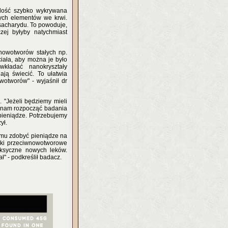
 dość szybko wykrywana
cych elementów we krwi.
isacharydu. To powoduje,
zej byłyby natychmiast
nowotworów stałych np.
ciała, aby można je było
kładać nanokryształy
ają świecić. To ułatwia
owotworów" - wyjaśnił dr
"Jeżeli będziemy mieli
ę nam rozpocząć badania
 pieniądze. Potrzebujemy
ył.
a mu zdobyć pieniądze na
eki przeciwnowotworowe
oksyczne nowych leków.
" - podkreślił badacz.