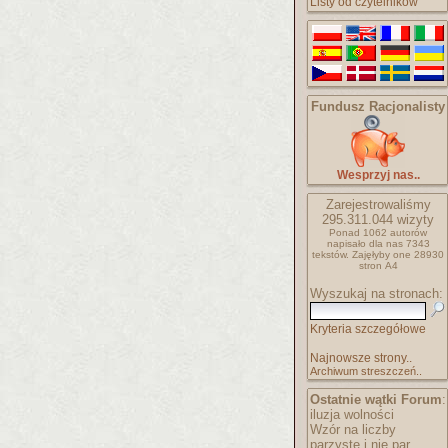
Listy od czytelników
Fundusz Racjonalisty
Wesprzyj nas..
Zarejestrowaliśmy
295.311.044
wizyty
Ponad 1062 autorów
napisało
dla nas 7343
tekstów.
Zajęłyby one 28930
stron A4
Wyszukaj na stronach:
Kryteria szczegółowe
Najnowsze strony..
Archiwum streszczeń..
Ostatnie wątki Forum
:
iluzja wolności
Wzór na liczby
parzyste i nie par..