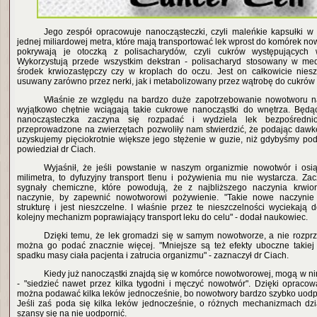
Jego zespół opracowuje nanocząsteczki, czyli maleńkie kapsułki w
jednej miliardowej metra, które mają transportować lek wprost do komórek 
pokrywają je otoczką z polisacharydów, czyli cukrów występujących 
Wykorzystują przede wszystkim dekstran - polisacharyd stosowany w medy
środek krwiozastępczy czy w kroplach do oczu. Jest on całkowicie niesz
usuwany zarówno przez nerki, jak i metabolizowany przez wątrobę do cukrów 
Właśnie ze względu na bardzo duże zapotrzebowanie nowotworu n
wyjątkowo chętnie wciągają takie cukrowe nanocząstki do wnętrza. Będą
nanocząsteczka zaczyna się rozpadać i wydziela lek bezpośredn
przeprowadzone na zwierzętach pozwoliły nam stwierdzić, że podając daw
uzyskujemy pięciokrotnie większe jego stężenie w guzie, niż gdybyśmy pod
powiedział dr Ciach.
Wyjaśnił, że jeśli powstanie w naszym organizmie nowotwór i osią
milimetra, to dyfuzyjny transport tlenu i pożywienia mu nie wystarcza. Za
sygnały chemiczne, które powodują, że z najbliższego naczynia krwi
naczynie, by zapewnić nowotworowi pożywienie. "Takie nowe naczynie
strukturę i jest nieszczelne. I właśnie przez te nieszczelności wyciekają
kolejny mechanizm poprawiający transport leku do celu" - dodał naukowiec.
Dzięki temu, że lek gromadzi się w samym nowotworze, a nie rozprz
można go podać znacznie więcej. "Mniejsze są też efekty uboczne takiej 
spadku masy ciała pacjenta i zatrucia organizmu" - zaznaczył dr Ciach.
Kiedy już nanocząstki znajdą się w komórce nowotworowej, mogą w nim 
- "siedzieć nawet przez kilka tygodni i męczyć nowotwór". Dzięki oprac
można podawać kilka leków jednocześnie, bo nowotwory bardzo szybko uodpor
Jeśli zaś poda się kilka leków jednocześnie, o różnych mechanizmach dzi
szansy się na nie uodpornić.