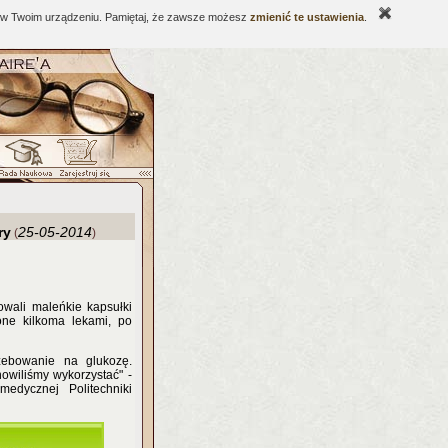
ne w Twoim urządzeniu. Pamiętaj, że zawsze możesz
zmienić te ustawienia
.
ry
25-05-2014
(
)
wali maleńkie kapsułki
one kilkoma lekami, po
zebowanie na glukozę.
nowiliśmy wykorzystać" -
edycznej Politechniki