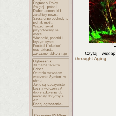
Dogmat o Trójcy
Świętej - próba l..
Diabeł tasmański i
zaraźliwy nowo..
Sześcienne odchody-to
jednak możl..
Wszechświat
przygotowany na
więce..
Własność, podatki i
kryzys: syste..
"L
Football i "okolice"
oraz aktorst..
Czytaj więce
zakazane jabłko z raju
throught Aging
Ogłoszenia
:
30 marca 1689r w
Polsce
Ostatnio rozważam
wdrożenie Symfonii w
chmu..
Jakie są rzeczywiste
koszty wdrożenia AI
dobre szkolenia lub
materiały dotyczące
Arc..
Dodaj ogłoszenie..
Czy wojna USA/Iran