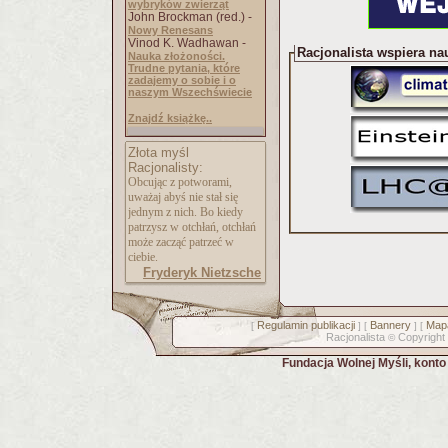
wybryków zwierząt
John Brockman (red.) -
Nowy Renesans
Vinod K. Wadhawan -
Racjonalista wspiera na
Nauka złożoności.
Trudne pytania, które
zadajemy o sobie i o
naszym Wszechświecie
Znajdź książkę..
Złota myśl
Racjonalisty:
Obcując z potworami,
uważaj abyś nie stał się
jednym z nich. Bo kiedy
patrzysz w otchłań, otchłań
może zacząć patrzeć w
ciebie.
Fryderyk Nietzsche
Regulamin publikacji
Bannery
Mapa
[
] [
] [
Racjonalista
Copyright
©
Fundacja Wolnej Myśli, kont