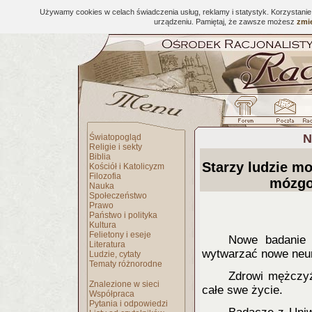
Używamy cookies w celach świadczenia usług, reklamy i statystyk. Korzystani
urządzeniu. Pamiętaj, że zawsze możesz
zmie
N
Światopogląd
Religie i sekty
Biblia
Starzy ludzie m
Kościół i Katolicyzm
Filozofia
mózgo
Nauka
Społeczeństwo
Prawo
Państwo i polityka
Kultura
Felietony i eseje
Nowe badanie p
Literatura
wytwarzać nowe neu
Ludzie, cytaty
Tematy różnorodne
Zdrowi mężczyź
Znalezione w sieci
całe swe życie.
Współpraca
Pytania i odpowiedzi