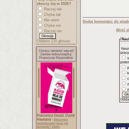
skoczy się w 2026?
Raczej tak
Chyba tak
Nie wiem
Dodaj komentarz do wiad
Chyba nie
Wróć d
Raczej nie
Nauk
Oddano 120 głosów.
Neur
Chcesz wiedzieć więcej?
pracy
Zamów dobrą książkę.
Propozycje Racjonalisty:
s
poten
p
k
c
z
n
Odda
Francesca Gould, David
Haviland -
Dlaczego
mrówkojady boją się
mrówek? Zbiór