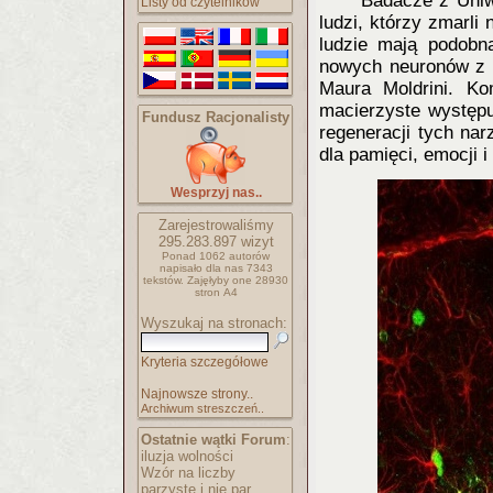
Badacze z Uniw
Listy od czytelników
ludzi, którzy zmarli
ludzie mają podobn
nowych neuronów z 
Maura Moldrini. Ko
macierzyste występu
Fundusz Racjonalisty
regeneracji tych na
dla pamięci, emocji 
Wesprzyj nas..
Zarejestrowaliśmy
295.283.897
wizyt
Ponad 1062 autorów
napisało
dla nas 7343
tekstów.
Zajęłyby one 28930
stron A4
Wyszukaj na stronach:
Kryteria szczegółowe
Najnowsze strony..
Archiwum streszczeń..
Ostatnie wątki Forum
:
iluzja wolności
Wzór na liczby
parzyste i nie par..