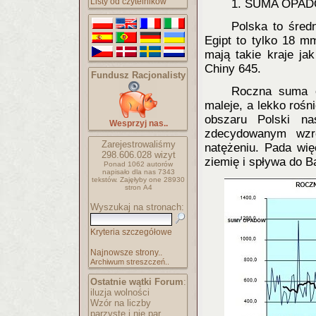
Listy od czytelników
1. SUMA OPA
Polska to śred
Egipt to tylko 18 m
mają takie kraje ja
Chiny 645.
Fundusz Racjonalisty
Roczna suma o
maleje, a lekko rośn
obszaru Polski na
Wesprzyj nas..
zdecydowanym wzr
Zarejestrowaliśmy
natężeniu. Pada wię
298.606.028
wizyt
ziemię i spływa do 
Ponad 1062 autorów
napisało
dla nas 7343
tekstów.
Zajęłyby one 28930
stron A4
Wyszukaj na stronach:
Kryteria szczegółowe
Najnowsze strony..
Archiwum streszczeń..
Ostatnie wątki Forum
:
iluzja wolności
Wzór na liczby
parzyste i nie par..