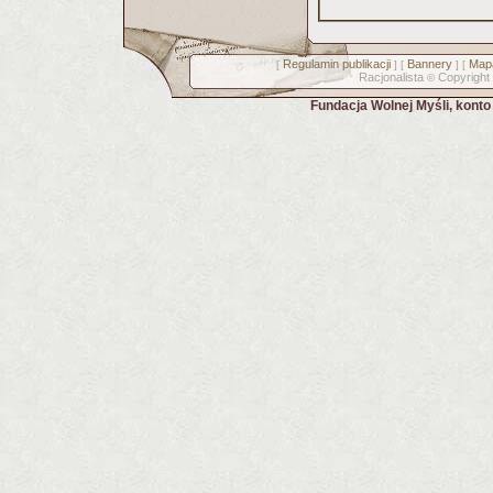
Regulamin publikacji
Bannery
Mapa
[
] [
] [
Racjonalista
Copyright
©
Fundacja Wolnej Myśli, kont