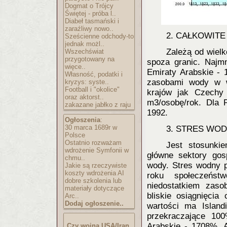
Dogmat o Trójcy
Świętej - próba l..
Diabeł tasmański i
zaraźliwy nowo..
2. CAŁKOWIT
Sześcienne odchody-to
jednak możl..
Zależą od wiel
Wszechświat
przygotowany na
spoza granic. Najm
więce..
Emiraty Arabskie - 
Własność, podatki i
zasobami wody w w
kryzys: syste..
Football i "okolice"
krajów jak Czechy
oraz aktorst..
m3/osobę/rok. Dla P
zakazane jabłko z raju
1992.
Ogłoszenia
:
30 marca 1689r w
3. STRES WO
Polsce
Ostatnio rozważam
Jest stosunki
wdrożenie Symfonii w
główne sektory gos
chmu..
wody. Stres wodny 
Jakie są rzeczywiste
koszty wdrożenia AI
roku społeczeńst
dobre szkolenia lub
niedostatkiem zas
materiały dotyczące
bliskie osiągnięcia
Arc..
Dodaj ogłoszenie..
wartości ma Islan
przekraczające 100
Arabskie - 1708%, 
Czy wojna USA/Iran