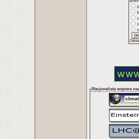
poten
p
k
c
z
n
Odda
Racjonalista wspiera na