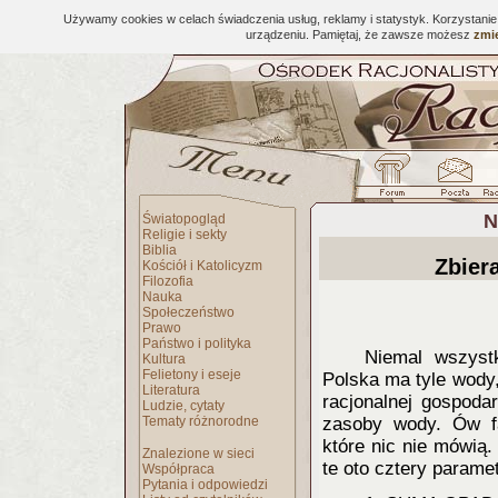
Używamy cookies w celach świadczenia usług, reklamy i statystyk. Korzystani
urządzeniu. Pamiętaj, że zawsze możesz
zmie
N
Światopogląd
Religie i sekty
Biblia
Zbier
Kościół i Katolicyzm
Filozofia
Nauka
Społeczeństwo
Prawo
Państwo i polityka
Niemal wszystk
Kultura
Felietony i eseje
Polska ma tyle wody
Literatura
racjonalnej gospoda
Ludzie, cytaty
Tematy różnorodne
zasoby wody. Ów fa
które nic nie mówią
Znalezione w sieci
te oto cztery param
Współpraca
Pytania i odpowiedzi