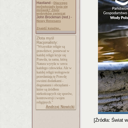
Haviland -
Dlaczego
mrówkojady boją się
mrówek? Zbiór
wybryków zwierząt
John Brockman (red.) -
Nowy Renesans
Znajdź książkę..
Złota myśl
Racjonalisty:
"Wszystkie religie są
prawdziwe, ponieważ w
każdej religii kryje się
Prawda, ta sama, którą
Natura wyryła w sercu
każdego człowieka. Ale w
każdej religii teologowie
przesłaniają tę Prawdę
swoimi dodatkami -
dogmatami i obrzędami -
które są źródłem
niekończących się sporów,
kontrowersji i wojen
religijnych."
Andrzej Nowicki
[Źródła: Świat 