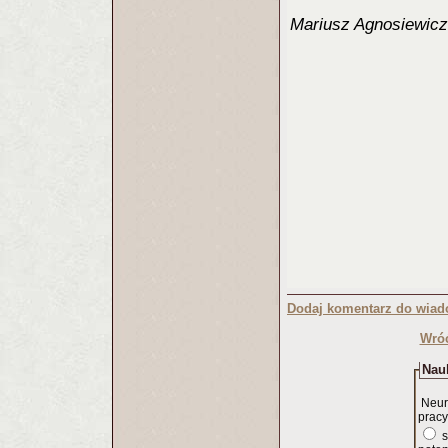
Mariusz Agnosiewicz
Dodaj komentarz do wiad
Wróć
Nauk
Neur
pracy
s