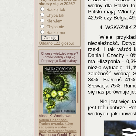
skoczy się w 2026?
wodny dla Polski to
Raczej tak
Polski mają: Włochy
Chyba tak
42,5% czy Belgia 49
Nie wiem
Chyba nie
4. WSKAŹNIK
Raczej nie
Wiele przykła
niezależność. Dotyc
Oddano 122 głosów.
rzeki. I tak wśród 
Chcesz wiedzieć więcej?
Dania i Czechy - 0
Zamów dobrą książkę.
ma Hiszpania - 0,3
Propozycje Racjonalisty:
niezłą sytuację: 11
zależność wodną: S
34%, Białoruś 41%
Słowacja 75%, Rumu
się nas porównuje je
Nie jest więc t
jest też i dobrze. 
wodnych, jak i inwes
Vinod K. Wadhawan -
Nauka złożoności.
Trudne pytania, które
zadajemy o sobie i o
naszym Wszechświecie
Francesca Gould, David