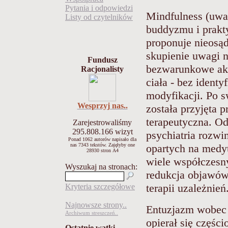
Pytania i odpowiedzi
Mindfulness (uwa
Listy od czytelników
buddyzmu i prakty
proponuje nieosąd
skupienie uwagi na
Fundusz
bezwarunkowe akc
Racjonalisty
ciała - bez identy
modyfikacji. Po s
Wesprzyj nas..
została przyjęta 
terapeutyczna. Od
Zarejestrowaliśmy
295.808.166
wizyt
psychiatria rozwi
Ponad 1062 autorów napisało
dla
nas 7343 tekstów.
Zajęłyby one
opartych na medyt
28930 stron A4
wiele współczesny
Wyszukaj na stronach:
redukcja objawów 
terapii uzależnień
Kryteria szczegółowe
Najnowsze strony..
Entuzjazm wobec 
Archiwum streszczeń..
opierał się części
Ostatnie wątki