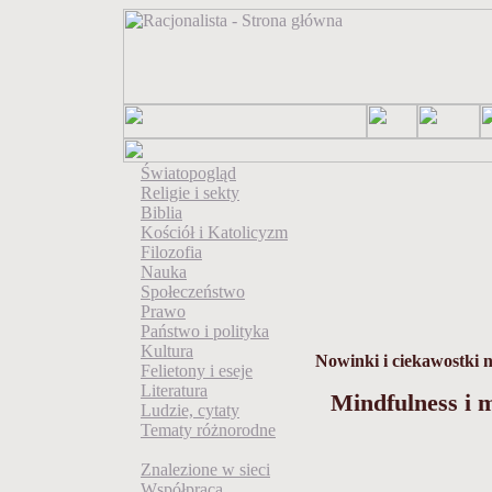
Światopogląd
Religie i sekty
Biblia
Kościół i Katolicyzm
Filozofia
Nauka
Społeczeństwo
Prawo
Państwo i polityka
Kultura
Nowinki i ciekawostki
Felietony i eseje
Literatura
Mindfulness i 
Ludzie, cytaty
Tematy różnorodne
Znalezione w sieci
Współpraca