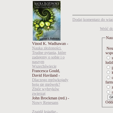
Dodaj komentarz do wiad
Wróć do
Nauk
Vinod K. Wadhawan -
Nauka złożoności.
Neur
Trudne pytania, które
wspo
zadajemy o sobie i o
s
naszym
ludz
Wszechświecie
p
Francesca Gould,
k
David Haviland -
c
Dlaczego mrówkojady
farm
boją się mrówek?
z
Zbiór wybryków
n
zwierząt
John Brockman (red.) -
Odda
Nowy Renesans
Znajdź książkę..