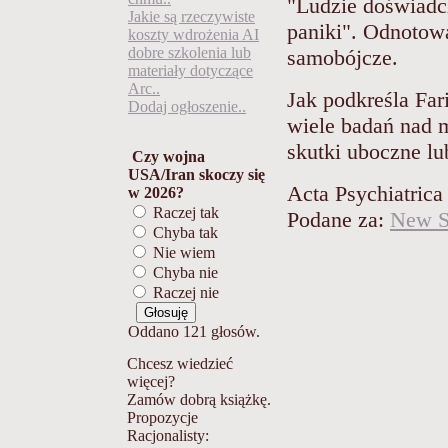
"Ludzie doświadcz
Jakie są rzeczywiste
paniki". Odnotow
koszty wdrożenia AI
dobre szkolenia lub
samobójcze.
materiały dotyczące
Arc..
Jak podkreśla Far
Dodaj ogłoszenie..
wiele badań nad 
skutki uboczne lu
Czy wojna
USA/Iran skoczy się
Acta Psychiatrica
w 2026?
Raczej tak
Podane za:
New Sc
Chyba tak
Nie wiem
Chyba nie
Raczej nie
Oddano 121 głosów.
Chcesz wiedzieć
więcej?
Zamów dobrą książkę.
Propozycje
Racjonalisty: