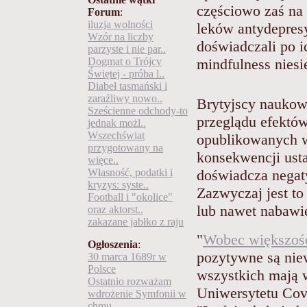
częściowo zaś na
Forum
:
iluzja wolności
leków antydepresy
Wzór na liczby
doświadczali po i
parzyste i nie par..
Dogmat o Trójcy
mindfulness niesi
Świętej - próba l..
Diabeł tasmański i
zaraźliwy nowo..
Brytyjscy naukow
Sześcienne odchody-to
przeglądu efektów
jednak możl..
Wszechświat
opublikowanych 
przygotowany na
konsekwencji ust
więce..
Własność, podatki i
doświadcza negat
kryzys: syste..
Zazwyczaj jest to
Football i "okolice"
lub nawet nabawie
oraz aktorst..
zakazane jabłko z raju
"
Wobec większości
Ogłoszenia
:
pozytywne są niew
30 marca 1689r w
Polsce
wszystkich mają 
Ostatnio rozważam
Uniwersytetu Cov
wdrożenie Symfonii w
chmu..