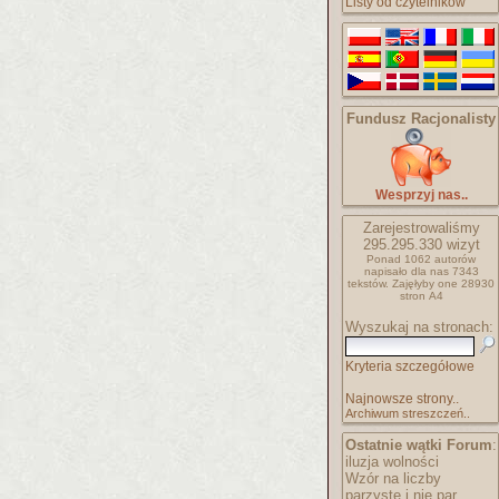
Listy od czytelników
Fundusz Racjonalisty
Wesprzyj nas..
Zarejestrowaliśmy
295.295.330
wizyt
Ponad 1062 autorów
napisało
dla nas 7343
tekstów.
Zajęłyby one 28930
stron A4
Wyszukaj na stronach:
Kryteria szczegółowe
Najnowsze strony..
Archiwum streszczeń..
Ostatnie wątki Forum
:
iluzja wolności
Wzór na liczby
parzyste i nie par..