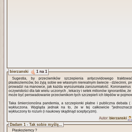
bierzanski
1 na 1
Sugestia, by przeciwników szczepienia antycovidowego traktow
płaskoziemców, bo żyją sobie we własnym nierealnym świecie - dziecinni, prośc
prowadzi na manowce, jak każda wyrozumiała zarozumiałość. Koronawirus 
oczywistości dla tak wielu uczonych , lekarzy i setek milionów ignorantów, ż
może być perswadowanie przeciwnikom tych szczepień ich błędów w pojmow
Taka śmiercionośna pandemia, a szczepionki płatne i publiczna debata ( 
wykluczona. Wygląda jednak na to, że w tej całkowicie "jednoznaczne
wykluczony to rozum (i naukowy skądinąd sceptycyzm).
Autor:
bierzanski
Dadam 1 - Tak sobie myślę...
Płaskoziemcy ?