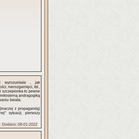
ać wyrozumiale , jak
i, nierozgarnięci, itd.,
i szczepionka to pewne
e miłosierną andragogiką
aniu świata.
(inaczej z propagandą)
j" sytuacji, pierwszy
Dodano:
08-01-2022