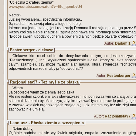
"Ucieczka z krateru ziemia"
www.youtube.com/watch?v=f9c_qomLvU4
Netflix?
Już się wypisałem... specyficzna informacja..
Są nachalni ze swoją ofertą a tego nie lubię.
Internet ma jedną zaletę, jest realizacją Demona II rodzaju opisanego przez
Każdy coś dla siebie znajdzie i zginie pod nawałem informacji albo "informacj
"Błogosławieni ubodzy duchem albowiem dla nich będzie otwarte królestwo n
Autor:
Dadam 1
Festenberger - ciekawe
Ciekawe kto rosci sobie do decydowania o tym, co jest rzeczywist
"Płaskoziemcy" (i inni, wykluczeni społecznie ludzie, ktorzy w jakis spos
całym szambie), czy moze "wspaniała" nauka, ktora stwierdza "schizofr
odpowiednich narzedzi, aby ja "udowodnic"?
Autor:
Festenberger
Racjonalista97 - Też myślę że płaska
Witam.
Ja osobiście wiem że ziemia jest plaska.
Ale nie jestem członkiem jakiś stowarzyszeń itd. ponieważ tym co chcą by pra
schemat działania by ośmieszyć, zdyskredytować tych co prawdę próbują gło
A zawsze w takich organizacjach znajdą się ludzi mhmm czy też nie zbyt madr
zachować nie umieją.
Autor:
Racjonalista97
Leoniusz - Płaska ziemia a szczepienia
Dzień dobry,
Ogólnie podoba mi się wydźwięk artykułu, empatia, zrozumienie drugie