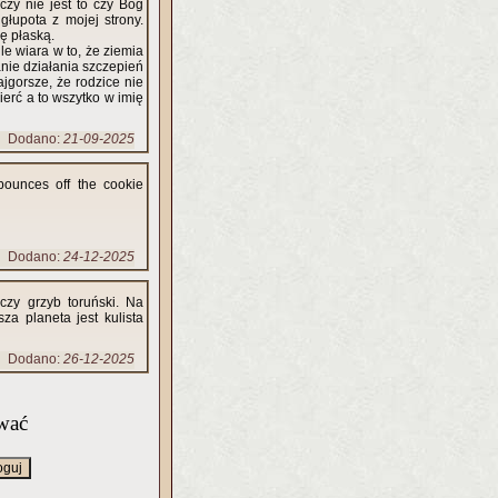
czy nie jest to czy Bóg
ej strony.
ę płaską.
le wiara w to, że ziemia
anie działania szczepień
Dodano:
21-09-2025
bounces off the cookie
Dodano:
24-12-2025
zy grzyb toruński. Na
za planeta jest kulista
Dodano:
26-12-2025
wać