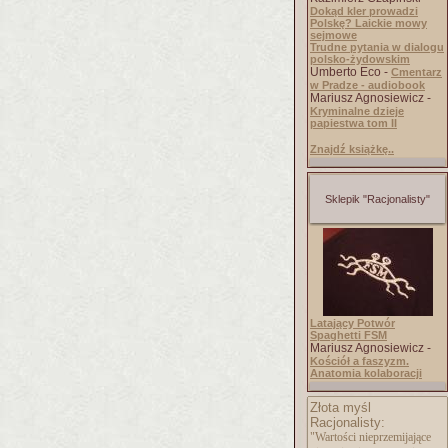
Dokąd kler prowadzi
Polskę? Laickie mowy
sejmowe
Trudne pytania w dialogu
polsko-żydowskim
Umberto Eco -
Cmentarz
w Pradze - audiobook
Mariusz Agnosiewicz -
Kryminalne dzieje
papiestwa tom II
Znajdź książkę..
Sklepik "Racjonalisty"
Latający Potwór
Spaghetti FSM
Mariusz Agnosiewicz -
Kościół a faszyzm.
Anatomia kolaboracji
Złota myśl
Racjonalisty:
"Wartości nieprzemijające