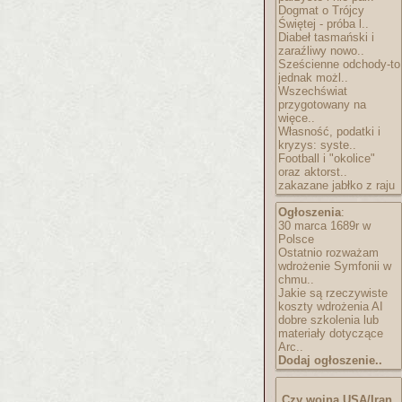
Dogmat o Trójcy
Świętej - próba l..
Diabeł tasmański i
zaraźliwy nowo..
Sześcienne odchody-to
jednak możl..
Wszechświat
przygotowany na
więce..
Własność, podatki i
kryzys: syste..
Football i "okolice"
oraz aktorst..
zakazane jabłko z raju
Ogłoszenia
:
30 marca 1689r w
Polsce
Ostatnio rozważam
wdrożenie Symfonii w
chmu..
Jakie są rzeczywiste
koszty wdrożenia AI
dobre szkolenia lub
materiały dotyczące
Arc..
Dodaj ogłoszenie..
Czy wojna USA/Iran