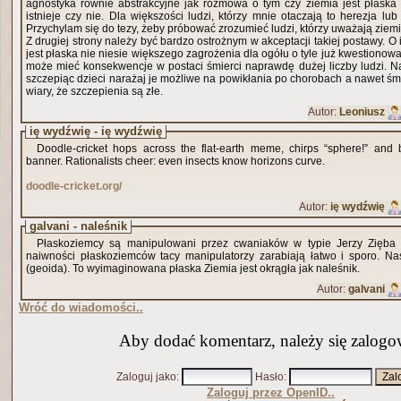
agnostyka równie abstrakcyjne jak rozmowa o tym czy ziemia jest płaska 
istnieje czy nie. Dla większości ludzi, którzy mnie otaczają to herezja lub głupota z moj
Przychylam się do tezy, żeby próbować zrozumieć ludzi, którzy uważają ziemi
Z drugiej strony należy być bardzo ostrożnym w akceptacji takiej postawy. O i
jest płaska nie niesie większego zagrożenia dla ogółu o tyle już kwestionow
może mieć konsekwencje w postaci śmierci naprawdę dużej liczby ludzi. Najgorsze, że rodzice nie
szczepiąc dzieci narażaj je możliwe na powikłania po chorobach a nawet śmierć a to wszytko w imię
wiary, że szczepienia są złe.
Autor:
Leoniusz
ię wydźwię - ię wydźwię
Doodle-cricket hops across the flat-earth meme, chirps “sphere!” and 
banner. Rationalists cheer: even insects know horizons curve.
doodle-cricket.org/
Autor:
ię wydźwię
galvani - naleśnik
Płaskoziemcy są manipulowani przez cwaniaków w typie Jerzy Zięba c
naiwności płaskoziemców tacy manipulatorzy zarabiają łatwo i sporo. Nas
(geoida). To wyimaginowana płaska Ziemia jest okrągła jak naleśnik.
Autor:
galvani
Wróć do wiadomości..
Aby dodać komentarz, należy się zalogo
Zaloguj jako
:
Hasło
:
Zaloguj przez OpenID..