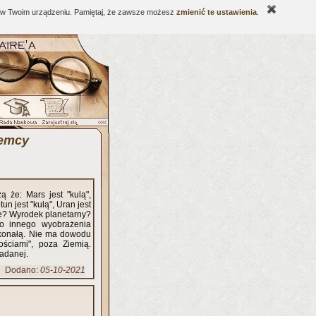
ne w Twoim urządzeniu. Pamiętaj, że zawsze możesz
zmienić te ustawienia
.
iemcy
 że: Mars jest "kulą",
tun jest "kulą", Uran jest
liwe? Wyrodek planetarny?
Bo innego wyobrażenia
skonałą. Nie ma dowodu
ściami", poza Ziemią.
badanej.
Dodano:
05-10-2021