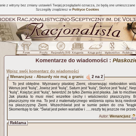
tanie z witryny bez zmiany ustawień Twojej przeglądarki oznacza, że będą one umieszcza
Szczegóły znajdziesz w
Polityce Cookies
Komentarze do wiadomości :
Płaskoz
Wpisz swój komentarz do wiadomości
Wenancjusz - Absurdy nie maj a granic
2 na 2
To jest obłędne. Wyznawcy płaskiej Ziemi, obserwując nieboskłon widzą
Wenus jest "kulą", Jowisz jest "kulą", Saturn jest "kulą", Słońce jest "kulą", Nep
"kulą", Księżyc jest "kulą", twierdzić że tylko Ziemia jest płaska. Jak to moż
Jak płaska to musi mieć wszelkie cechy i właściwości płaszczyzny. 
płaszczyzny nie ma. To jest z matematycznego widzenia opisu tezą niedo
na płaszczyznę Ziemi. Wszechświat jest w sumie pełen do cna "krągło
Skomentuję to tak: "Świat jest pełen wariatów i ......reszty tej jeszcze nie prze
Autor:
Wenancjusz
Reklama