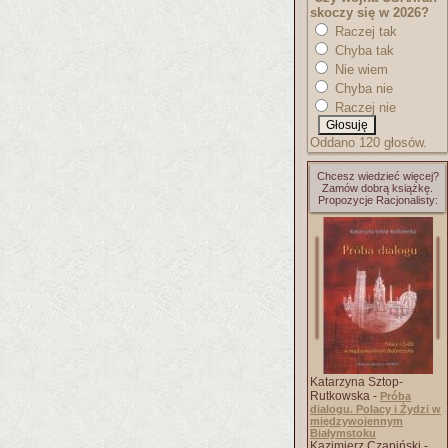
skoczy się w 2026?
Raczej tak
Chyba tak
Nie wiem
Chyba nie
Raczej nie
Oddano 120 głosów.
Chcesz wiedzieć więcej?
Zamów dobrą książkę.
Propozycje Racjonalisty:
Katarzyna Sztop-
Rutkowska -
Próba
dialogu. Polacy i Żydzi w
międzywojennym
Białymstoku
Kazimierz Czapiński -