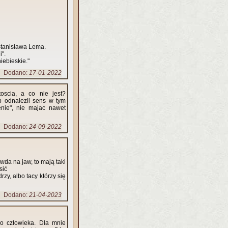
 Stanisława Lema.
i".
iebieskie."
Dodano:
17-01-2022
oscia, a co nie jest?
ob odnalezli sens w tym
enie", nie majac nawet
Dodano:
24-09-2022
wda na jaw, to mają taki
sić
zy, albo tacy którzy się
Dodano:
21-04-2023
go człowieka. Dla mnie