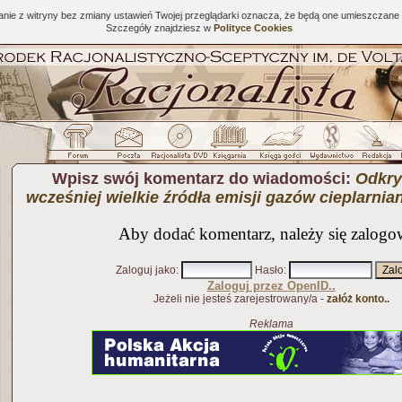
tanie z witryny bez zmiany ustawień Twojej przeglądarki oznacza, że będą one umieszcza
Szczegóły znajdziesz w
Polityce Cookies
Wpisz swój komentarz do wiadomości:
Odkry
wcześniej wielkie źródła emisji gazów cieplarnia
Aby dodać komentarz, należy się zalogo
Zaloguj jako
:
Hasło
:
Zaloguj przez OpenID..
Jeżeli nie jesteś zarejestrowany/a -
załóż konto..
Reklama