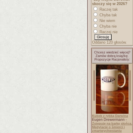
skoczy się w 2026?
Raczej tak
Chyba tak
Nie wiem
Chyba nie
Raczej nie
Oddano 120 głosów.
Chcesz wiedzieć więcej?
Zamów dobrą książkę.
Propozycje Racjonalisty:
Kubek z rybką Darwina
Eugen Drewermann -
Zstępuję na barkę słońca.
Medytacje o śmierci i
zmartwychwstaniu