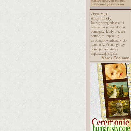
Makaronowych Macek -
emblemat pastafarian
Złota myśl
Racjonalisty:
Jak się przyglądasz złu i
odwracasz głowę albo nie
pomagasz, kiedy możesz
pomóc, to stajesz się
współodpowiedzialn
y. Bo
twoje odwrócenie głowy
pomaga tym, którzy
dopuszczają się zła.
Marek Edelman