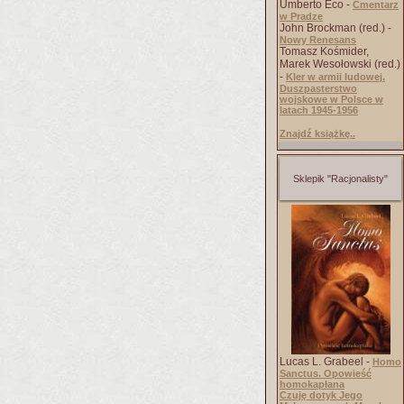
Umberto Eco -
Cmentarz
w Pradze
John Brockman (red.) -
Nowy Renesans
Tomasz Kośmider,
Marek Wesołowski (red.)
-
Kler w armii ludowej.
Duszpasterstwo
wojskowe w Polsce w
latach 1945-1956
Znajdź książkę..
Sklepik "Racjonalisty"
Lucas L. Grabeel -
Homo
Sanctus. Opowieść
homokapłana
Czuję dotyk Jego