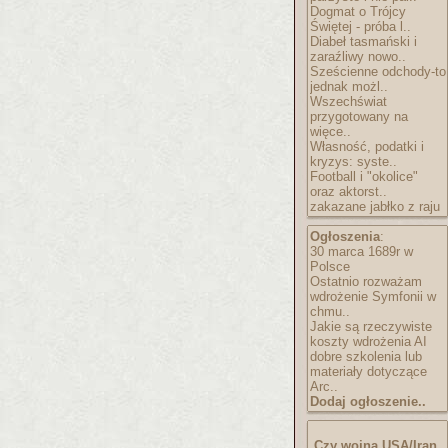
Dogmat o Trójcy
Świętej - próba l..
Diabeł tasmański i
zaraźliwy nowo..
Sześcienne odchody-to
jednak możl..
Wszechświat
przygotowany na
więce..
Własność, podatki i
kryzys: syste..
Football i "okolice"
oraz aktorst..
zakazane jabłko z raju
Ogłoszenia
:
30 marca 1689r w
Polsce
Ostatnio rozważam
wdrożenie Symfonii w
chmu..
Jakie są rzeczywiste
koszty wdrożenia AI
dobre szkolenia lub
materiały dotyczące
Arc..
Dodaj ogłoszenie..
Czy wojna USA/Iran