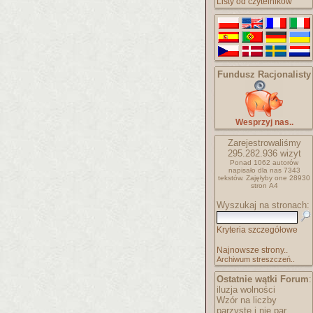
Listy od czytelników
Fundusz Racjonalisty
Wesprzyj nas..
Zarejestrowaliśmy
295.282.936
wizyt
Ponad 1062 autorów
napisało
dla nas 7343
tekstów.
Zajęłyby one 28930
stron A4
Wyszukaj na stronach:
Kryteria szczegółowe
Najnowsze strony..
Archiwum streszczeń..
Ostatnie wątki Forum
:
iluzja wolności
Wzór na liczby
parzyste i nie par..