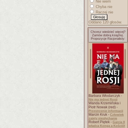
Nie wiem
Chyba nie
Raczej nie
Oddano 120 głosów.
Chcesz wiedzieć więcej?
Zamów dobrą książkę.
Propozycje Racjonalisty:
Barbara Włodarczyk -
Nie ma jednej Rosji
Wanda Krzemińska i
Piotr Nowak (red) -
Przestrzenie informacji
Marcin Kruk -
Człowiek
zajęty niesłychanie
Robert Piętek -
Garcia II
władca Konga a Kościół