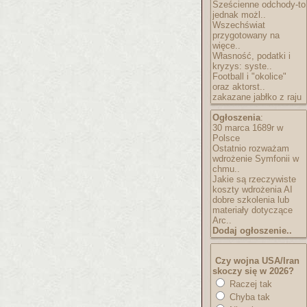
Sześcienne odchody-to
jednak możl..
Wszechświat
przygotowany na
więce..
Własność, podatki i
kryzys: syste..
Football i "okolice"
oraz aktorst..
zakazane jabłko z raju
Ogłoszenia
:
30 marca 1689r w
Polsce
Ostatnio rozważam
wdrożenie Symfonii w
chmu..
Jakie są rzeczywiste
koszty wdrożenia AI
dobre szkolenia lub
materiały dotyczące
Arc..
Dodaj ogłoszenie..
Czy wojna USA/Iran
skoczy się w 2026?
Raczej tak
Chyba tak