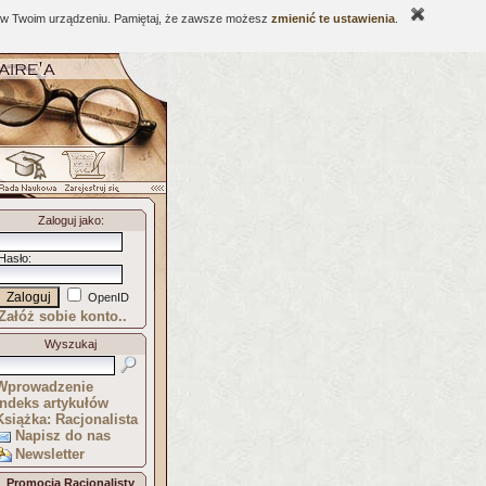
ne w Twoim urządzeniu. Pamiętaj, że zawsze możesz
zmienić te ustawienia
.
Zaloguj jako
:
Hasło
:
OpenID
Załóż sobie konto..
Wyszukaj
Wprowadzenie
Indeks artykułów
Książka: Racjonalista
Napisz do nas
Newsletter
Promocja Racjonalisty