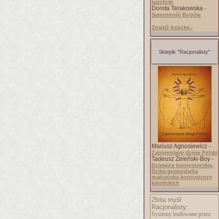
katolicki
Dorota Terakowska -
Samotność Bogów
Znajdź książkę..
Sklepik "Racjonalisty"
Mariusz Agnosiewicz -
Zapomniane dzieje Polski
Tadeusz Żeleński-Boy -
Dziewice konsystorskie.
Dzika gospodarka
małżeńska konsystorzy
katolickich
Złota myśl
Racjonalisty:
Systemy budowane przez