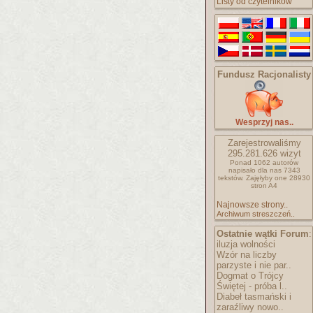
Listy od czytelników
Fundusz Racjonalisty
Wesprzyj nas..
Zarejestrowaliśmy
295.281.626
wizyt
Ponad 1062 autorów
napisało
dla nas 7343
tekstów.
Zajęłyby one 28930
stron A4
Najnowsze strony..
Archiwum streszczeń..
Ostatnie wątki Forum
:
iluzja wolności
Wzór na liczby
parzyste i nie par..
Dogmat o Trójcy
Świętej - próba l..
Diabeł tasmański i
zaraźliwy nowo..