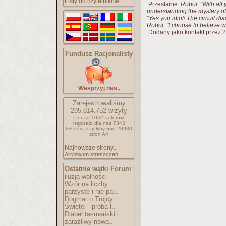
Listy od czytelników
Przesłanie:
Robot: "With all
understanding the mystery of
"Yes you idiot! The circuit dia
Robot: "I choose to believe 
Dodany jako kontakt przez 2
Fundusz Racjonalisty
Wesprzyj nas..
Zarejestrowaliśmy
295.814.752
wizyty
Ponad 1062 autorów
napisało
dla nas 7343
tekstów.
Zajęłyby one 28930
stron A4
Najnowsze strony..
Archiwum streszczeń..
Ostatnie wątki Forum
:
iluzja wolności
Wzór na liczby
parzyste i nie par..
Dogmat o Trójcy
Świętej - próba l..
Diabeł tasmański i
zaraźliwy nowo..