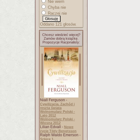
Nie wiem
Chyba nie
Raczej nie
Oddano 121 głosów.
Chcesz wiedzieć więcej?
Zamów dobrą książkę.
Propozycje Racjonalisty:
Niall Ferguson -
Cywilizacja. Zachód i
reszta świata
Wolnomularz Polski -
Lato 2012
Wolnomularz Polski -
Wiosna 2012
Lilian Edvall -
Nowe
życie Tildy Bengtsson
Ralph Waldo Emerson -
Szkice 1.