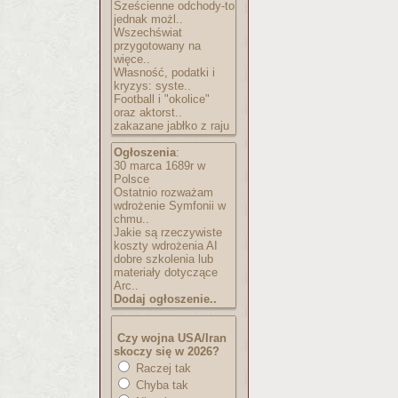
Sześcienne odchody-to
jednak możl..
Wszechświat
przygotowany na
więce..
Własność, podatki i
kryzys: syste..
Football i "okolice"
oraz aktorst..
zakazane jabłko z raju
Ogłoszenia
:
30 marca 1689r w
Polsce
Ostatnio rozważam
wdrożenie Symfonii w
chmu..
Jakie są rzeczywiste
koszty wdrożenia AI
dobre szkolenia lub
materiały dotyczące
Arc..
Dodaj ogłoszenie..
Czy wojna USA/Iran
skoczy się w 2026?
Raczej tak
Chyba tak