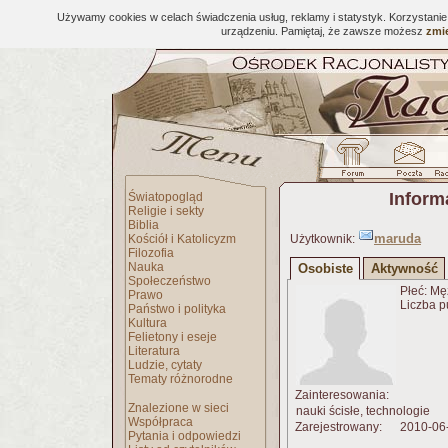
Używamy cookies w celach świadczenia usług, reklamy i statystyk. Korzystani
urządzeniu. Pamiętaj, że zawsze możesz
zmie
Inform
Światopogląd
Religie i sekty
Biblia
maruda
Kościół i Katolicyzm
Użytkownik:
Filozofia
Nauka
Osobiste
Aktywność
Społeczeństwo
Płeć: Mę
Prawo
Liczba p
Państwo i polityka
Kultura
Felietony i eseje
Literatura
Ludzie, cytaty
Tematy różnorodne
Zainteresowania:
Znalezione w sieci
nauki ścisłe, technologie
Współpraca
Zarejestrowany:
2010-06
Pytania i odpowiedzi