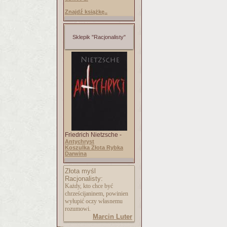
Znajdź książkę..
Sklepik "Racjonalisty"
Friedrich Nietzsche -
Antychryst
Koszulka Złota Rybka
Darwina
Złota myśl
Racjonalisty:
Każdy, kto chce być
chrześcijaninem, powinien
wyłupić oczy własnemu
rozumowi.
Marcin Luter