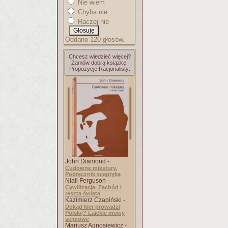
Nie wiem
Chyba nie
Raczej nie
Oddano 120 głosów.
Chcesz wiedzieć więcej?
Zamów dobrą książkę.
Propozycje Racjonalisty:
John Diamond -
Cudowne mikstury.
Podręcznik sceptyka
Niall Ferguson -
Cywilizacja. Zachód i
reszta świata
Kazimierz Czapiński -
Dokąd kler prowadzi
Polskę? Laickie mowy
sejmowe
Mariusz Agnosiewicz -