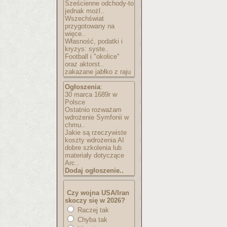
Sześcienne odchody-to
jednak możl..
Wszechświat
przygotowany na
więce..
Własność, podatki i
kryzys: syste..
Football i "okolice"
oraz aktorst..
zakazane jabłko z raju
Ogłoszenia
:
30 marca 1689r w
Polsce
Ostatnio rozważam
wdrożenie Symfonii w
chmu..
Jakie są rzeczywiste
koszty wdrożenia AI
dobre szkolenia lub
materiały dotyczące
Arc..
Dodaj ogłoszenie..
Czy wojna USA/Iran
skoczy się w 2026?
Raczej tak
Chyba tak