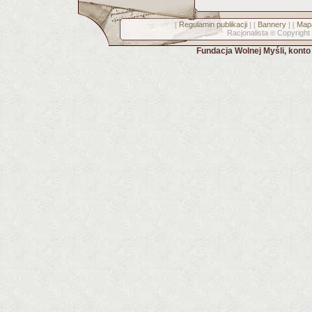
Regulamin publikacji
Bannery
Mapa
[
] [
] [
Racjonalista
Copyright
©
Fundacja Wolnej Myśli, kont