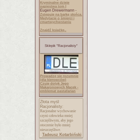
Kryminalne dzieje
papiestwa tom I
Eugen Drewermann -
Zstępuję na barkę słońca.
Medytacje o śmierci i
zmartwychwstaniu
Znajdź książkę..
Sklepik "Racjonalisty"
Prowadzę się rozumnie
(dla kierowców)
Czuję dotyk Jego
Makaronowych Macek -
emblemat pastafarian
Złota myśl
Racjonalisty:
Racjonalne wychowanie
czyni człowieka mniej
szczęśliwym, aby jego
otoczenie było mniej
nieszczęśliwe.
Tadeusz Kotarbiński