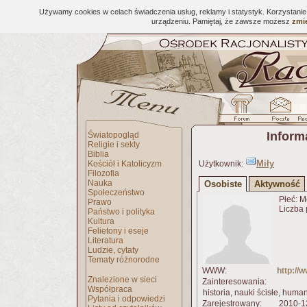
Używamy cookies w celach świadczenia usług, reklamy i statystyk. Korzystani
urządzeniu. Pamiętaj, że zawsze możesz
zmie
Inform
Światopogląd
Religie i sekty
Biblia
Miły
Kościół i Katolicyzm
Użytkownik:
Filozofia
Nauka
Osobiste
Aktywność
Społeczeństwo
Płeć: M
Prawo
Liczba 
Państwo i polityka
Kultura
Felietony i eseje
Literatura
Ludzie, cytaty
Tematy różnorodne
WWW:
http://w
Znalezione w sieci
Zainteresowania:
Współpraca
historia, nauki ścisłe, huma
Pytania i odpowiedzi
Zarejestrowany:
2010-1