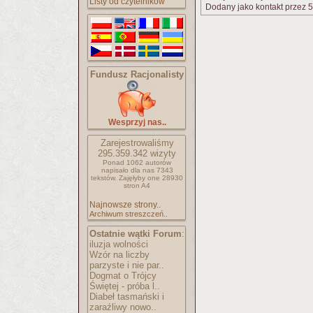
Listy od czytelników
Dodany jako kontakt przez 5
Fundusz Racjonalisty
Wesprzyj nas..
Zarejestrowaliśmy
295.359.342
wizyty
Ponad 1062 autorów
napisało
dla nas 7343
tekstów.
Zajęłyby one 28930
stron A4
Najnowsze strony..
Archiwum streszczeń..
Ostatnie wątki Forum
:
iluzja wolności
Wzór na liczby
parzyste i nie par..
Dogmat o Trójcy
Świętej - próba l..
Diabeł tasmański i
zaraźliwy nowo..