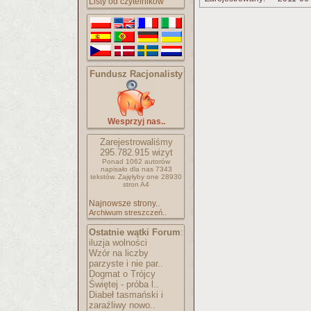
Listy od czytelników
Fundusz Racjonalisty
Wesprzyj nas..
Zarejestrowaliśmy
295.782.915
wizyt
Ponad 1062 autorów
napisało
dla nas 7343
tekstów.
Zajęłyby one 28930
stron A4
Najnowsze strony..
Archiwum streszczeń..
Ostatnie wątki Forum
:
iluzja wolności
Wzór na liczby
parzyste i nie par..
Dogmat o Trójcy
Świętej - próba l..
Diabeł tasmański i
zaraźliwy nowo..