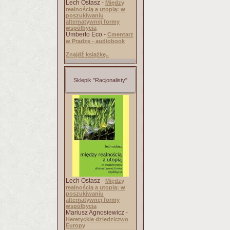
Lech Ostasz -
Między
realnością a utopią: w
poszukiwaniu
alternatywnej formy
współbycia
Umberto Eco -
Cmentarz
w Pradze - audiobook
Znajdź książkę..
Sklepik "Racjonalisty"
Lech Ostasz -
Między
realnością a utopią: w
poszukiwaniu
alternatywnej formy
współbycia
Mariusz Agnosiewicz -
Heretyckie dziedzictwo
Europy