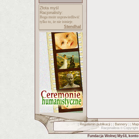
Złota myśl
Racjonalisty:
Boga może usprawiedliwić
tylko to, że nie istnieje.
Stendhal
Regulamin publikacji
Bannery
Mapa
[
] [
] [
Racjonalista
Copyright
©
Fundacja Wolnej Myśli, kont