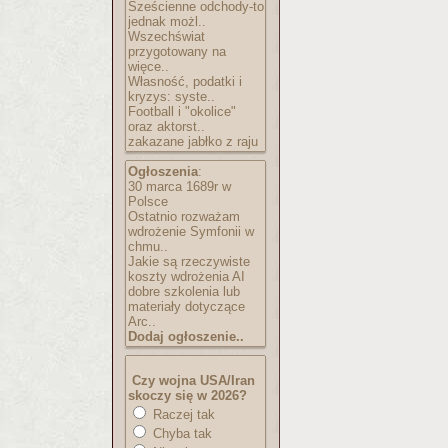
Sześcienne odchody-to
jednak możl..
Wszechświat
przygotowany na
więce..
Własność, podatki i
kryzys: syste..
Football i "okolice"
oraz aktorst..
zakazane jabłko z raju
Ogłoszenia
:
30 marca 1689r w
Polsce
Ostatnio rozważam
wdrożenie Symfonii w
chmu..
Jakie są rzeczywiste
koszty wdrożenia AI
dobre szkolenia lub
materiały dotyczące
Arc..
Dodaj ogłoszenie..
Czy wojna USA/Iran
skoczy się w 2026?
Raczej tak
Chyba tak