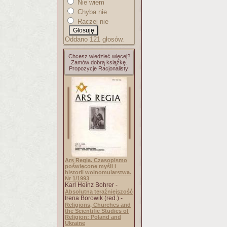
Nie wiem
Chyba nie
Raczej nie
Oddano 121 głosów.
Chcesz wiedzieć więcej?
Zamów dobrą książkę.
Propozycje Racjonalisty:
Ars Regia. Czasopismo
poświęcone myśli i
historii wolnomularstwa.
Nr 1/1993
Karl Heinz Bohrer -
Absolutna teraźniejszość
Irena Borowik (red.) -
Religions, Churches and
the Scientific Studies of
Religion: Poland and
Ukraine