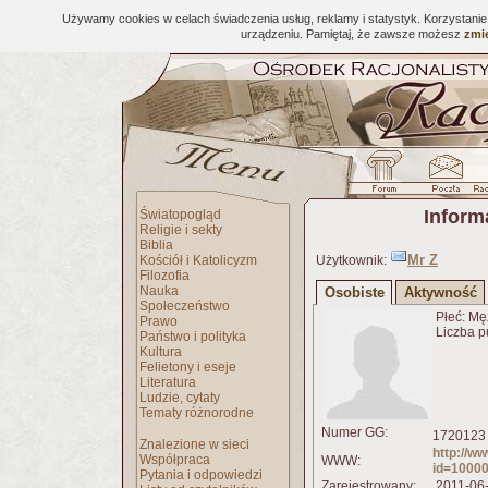
Używamy cookies w celach świadczenia usług, reklamy i statystyk. Korzystani
urządzeniu. Pamiętaj, że zawsze możesz
zmie
Inform
Światopogląd
Religie i sekty
Biblia
Mr Z
Kościół i Katolicyzm
Użytkownik:
Filozofia
Nauka
Osobiste
Aktywność
Społeczeństwo
Płeć: Mę
Prawo
Liczba p
Państwo i polityka
Kultura
Felietony i eseje
Literatura
Ludzie, cytaty
Tematy różnorodne
Numer GG:
1720123 
Znalezione w sieci
http://w
Współpraca
WWW:
id=1000
Pytania i odpowiedzi
Zarejestrowany:
2011-06