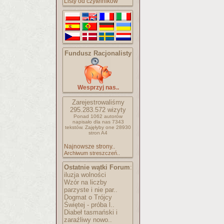
Listy od czytelników
Fundusz Racjonalisty
Wesprzyj nas..
Zarejestrowaliśmy
295.283.572
wizyty
Ponad 1062 autorów
napisało
dla nas 7343
tekstów.
Zajęłyby one 28930
stron A4
Najnowsze strony..
Archiwum streszczeń..
Ostatnie wątki Forum
:
iluzja wolności
Wzór na liczby
parzyste i nie par..
Dogmat o Trójcy
Świętej - próba l..
Diabeł tasmański i
zaraźliwy nowo..