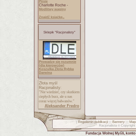
Pirxie
Charlotte Roche -
Modlitwy waginy
Znajdź książkę..
Sklepik "Racjonalisty"
Prowadzę się rozumnie
(dla kierowców)
Koszulka Złota Rybka
Darwina
Złota myśl
Racjonalisty:
"Nie wiedzieć, czy skutkiem
ciepłych burz, ale u nas
coraz więcej bałwanów."
Aleksander Fredro
Regulamin publikacji
Bannery
Mapa
[
] [
] [
Racjonalista
Copyright
©
Fundacja Wolnej Myśli, kont