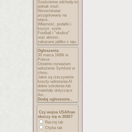
Sześcienne odchody-to
jednak możl..
Wszechświat
przygotowany na
więce..
Własność, podatki i
kryzys: syste..
Football i "okolice"
oraz aktorst..
zakazane jabłko z raju
Ogłoszenia
:
30 marca 1689r w
Polsce
Ostatnio rozważam
wdrożenie Symfonii w
chmu..
Jakie są rzeczywiste
koszty wdrożenia AI
dobre szkolenia lub
materiały dotyczące
Arc..
Dodaj ogłoszenie..
Czy wojna USA/Iran
skoczy się w 2026?
Raczej tak
Chyba tak