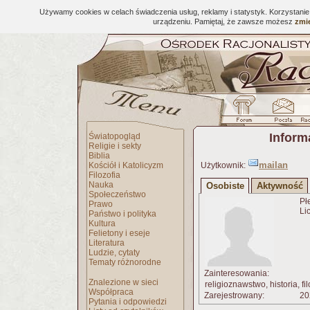
Używamy cookies w celach świadczenia usług, reklamy i statystyk. Korzystani
urządzeniu. Pamiętaj, że zawsze możesz
zmie
Inform
Światopogląd
Religie i sekty
Biblia
mailan
Kościół i Katolicyzm
Użytkownik:
Filozofia
Nauka
Osobiste
Aktywność
Społeczeństwo
Płe
Prawo
Lic
Państwo i polityka
Kultura
Felietony i eseje
Literatura
Ludzie, cytaty
Tematy różnorodne
Zainteresowania:
Znalezione w sieci
religioznawstwo, historia, fil
Współpraca
Zarejestrowany:
20
Pytania i odpowiedzi