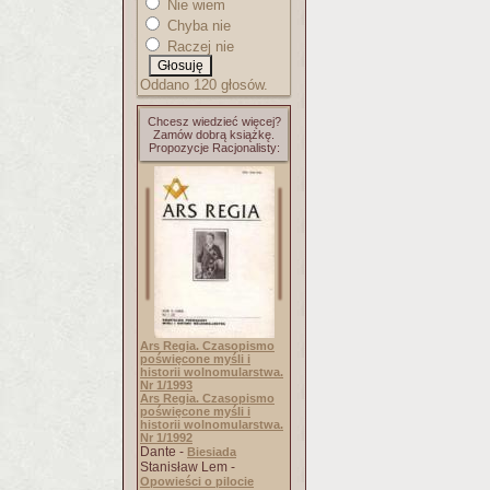
Nie wiem
Chyba nie
Raczej nie
Oddano 120 głosów.
Chcesz wiedzieć więcej?
Zamów dobrą książkę.
Propozycje Racjonalisty:
Ars Regia. Czasopismo
poświęcone myśli i
historii wolnomularstwa.
Nr 1/1993
Ars Regia. Czasopismo
poświęcone myśli i
historii wolnomularstwa.
Nr 1/1992
Dante -
Biesiada
Stanisław Lem -
Opowieści o pilocie