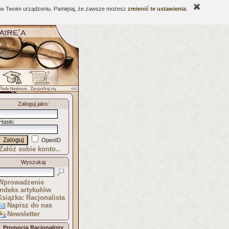
ne w Twoim urządzeniu. Pamiętaj, że zawsze możesz
zmienić te ustawienia
.
Zaloguj jako
:
Hasło
:
OpenID
Załóż sobie konto..
Wyszukaj
Wprowadzenie
Indeks artykułów
Książka: Racjonalista
Napisz do nas
Newsletter
Promocja Racjonalisty