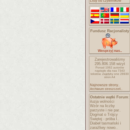
Listy od czytelników
Fundusz Racjonalisty
Wesprzyj nas..
Zarejestrowaliśmy
295.806.158
wizyt
Ponad 1062 autorów
napisało
dla nas 7343
tekstów.
Zajęłyby one 28930
stron A4
Najnowsze strony..
Archiwum streszczeń..
Ostatnie wątki Forum
:
iluzja wolności
Wzór na liczby
parzyste i nie par..
Dogmat o Trójcy
Świętej - próba l..
Diabeł tasmański i
zaraźliwy nowo..