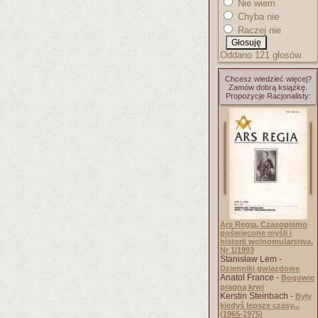
Nie wiem
Chyba nie
Raczej nie
Oddano 121 głosów.
Chcesz wiedzieć więcej?
Zamów dobrą książkę.
Propozycje Racjonalisty:
Ars Regia. Czasopismo
poświęcone myśli i
historii wolnomularstwa.
Nr 1/1993
Stanisław Lem -
Dzienniki gwiazdowe
Anatol France -
Bogowie
pragną krwi
Kerstin Steinbach -
Były
kiedyś lepsze czasy...
(1965-1975)