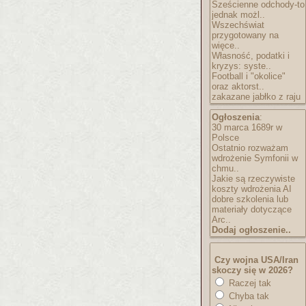
Sześcienne odchody-to
jednak możl..
Wszechświat
przygotowany na
więce..
Własność, podatki i
kryzys: syste..
Football i "okolice"
oraz aktorst..
zakazane jabłko z raju
Ogłoszenia
:
30 marca 1689r w
Polsce
Ostatnio rozważam
wdrożenie Symfonii w
chmu..
Jakie są rzeczywiste
koszty wdrożenia AI
dobre szkolenia lub
materiały dotyczące
Arc..
Dodaj ogłoszenie..
Czy wojna USA/Iran
skoczy się w 2026?
Raczej tak
Chyba tak