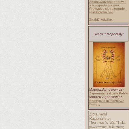
Znienawidzone obrazy i
ich wyparty przekaz
Prowadzę się rozumnie
(dla kierowców)
Znajdź książkę..
Sklepik "Racjonalisty"
Mariusz Agnosiewicz -
Zapomniane dzieje Polski
Mariusz Agnosiewicz -
Heretyckie dziedzictwo
Europy
Złota myśl
Racjonalisty:
"Jest u nas [w Walii?] takie
powiedzenie: 'Jeśli muszę